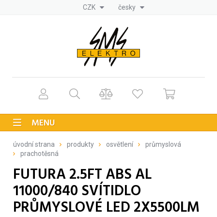
CZK
česky
MENU
úvodní strana
produkty
osvětlení
průmyslová
prachotěsná
FUTURA 2.5FT ABS AL
11000/840 SVÍTIDLO
PRŮMYSLOVÉ LED 2X5500LM