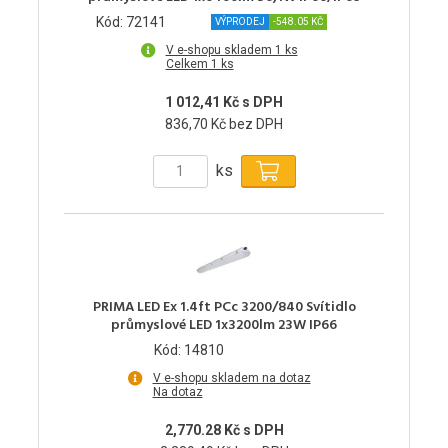
Kód: 72141
VÝPRODEJ
-548.05 KČ
V e-shopu skladem 1 ks
Celkem 1 ks
1 012,41 Kč s DPH
836,70 Kč bez DPH
ks
PRIMA LED Ex 1.4ft PCc 3200/840 Svítidlo
průmyslové LED 1x3200lm 23W IP66
Kód: 14810
V e-shopu skladem na dotaz
Na dotaz
2,770.28 Kč s DPH