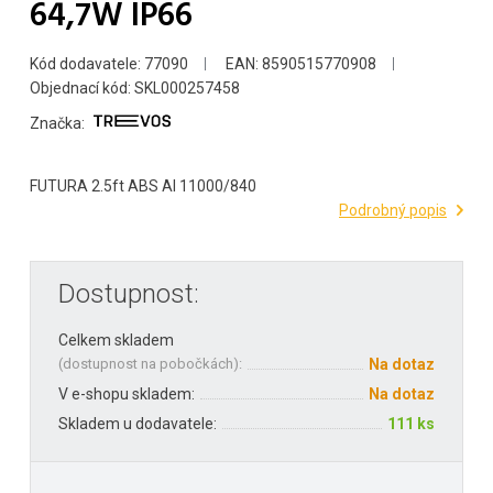
64,7W IP66
Kód dodavatele: 77090
EAN: 8590515770908
Objednací kód: SKL000257458
Značka:
FUTURA 2.5ft ABS Al 11000/840
Podrobný popis
Dostupnost:
Celkem skladem
(
dostupnost na pobočkách
):
Na dotaz
V e-shopu skladem:
Na dotaz
Skladem u dodavatele:
111 ks