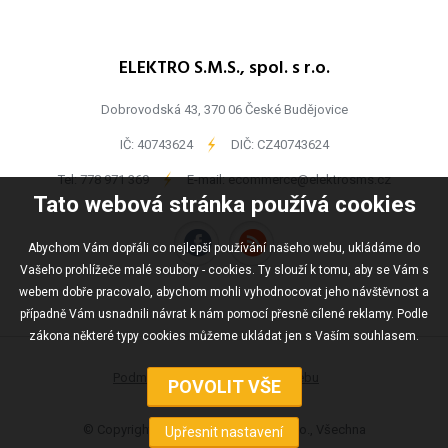
ELEKTRO S.M.S., spol. s r.o.
Dobrovodská 43, 370 06 České Budějovice
IČ: 40743624
-
DIČ: CZ40743624
Tel:
778 971 369
-
E-mail:
ecommerce@elektrosms.cz
Tato webová stránka používá cookies
Abychom Vám dopřáli co nejlepší používání našeho webu, ukládáme do
Vašeho prohlížeče malé soubory - cookies. Ty slouží k tomu, aby se Vám s
webem dobře pracovalo, abychom mohli vyhodnocovat jeho návštěvnost a
případně Vám usnadnili návrat k nám pomocí přesně cílené reklamy. Podle
zákona některé typy cookies můžeme ukládat jen s Vaším souhlasem.
Podmínky užívání
Mapa webu
© Copyright ELEKTRO S.M.S., spol s r.o., Všechna