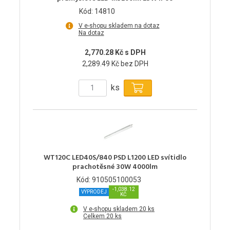
Kód: 14810
V e-shopu skladem na dotaz
Na dotaz
2,770.28 Kč s DPH
2,289.49 Kč bez DPH
ks
WT120C LED40S/840 PSD L1200 LED svítidlo
prachotěsné 30W 4000lm
Kód: 910505100053
-1,038.12
VÝPRODEJ
KČ
V e-shopu skladem 20 ks
Celkem 20 ks