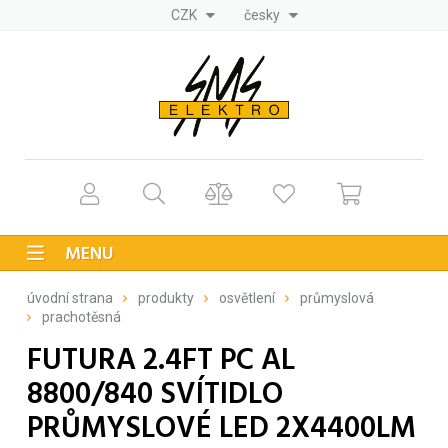
CZK
česky
MENU
úvodní strana
produkty
osvětlení
průmyslová
prachotěsná
FUTURA 2.4FT PC AL
8800/840 SVÍTIDLO
PRŮMYSLOVÉ LED 2X4400LM