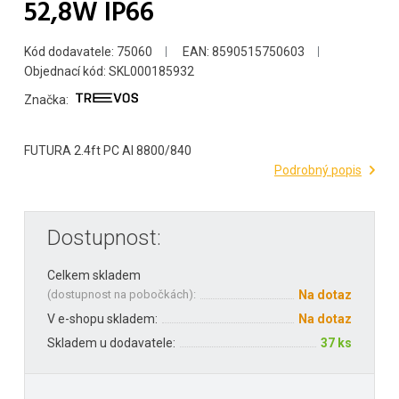
52,8W IP66
Kód dodavatele: 75060
EAN: 8590515750603
Objednací kód: SKL000185932
Značka:
FUTURA 2.4ft PC Al 8800/840
Podrobný popis
Dostupnost:
Celkem skladem
(
dostupnost na pobočkách
):
Na dotaz
V e-shopu skladem:
Na dotaz
Skladem u dodavatele:
37 ks