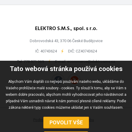
ELEKTRO S.M.S., spol. s r.o.
Dobrovodská 43, 370 06 České Budějovice
IČ: 40743624
-
DIČ: CZ40743624
Tel:
778 971 369
-
E-mail:
ecommerce@elektrosms.cz
Tato webová stránka používá cookies
Abychom Vám dopřáli co nejlepší používání našeho webu, ukládáme do
Vašeho prohlížeče malé soubory - cookies. Ty slouží k tomu, aby se Vám s
webem dobře pracovalo, abychom mohli vyhodnocovat jeho návštěvnost a
případně Vám usnadnili návrat k nám pomocí přesně cílené reklamy. Podle
zákona některé typy cookies můžeme ukládat jen s Vaším souhlasem.
Podmínky užívání
Mapa webu