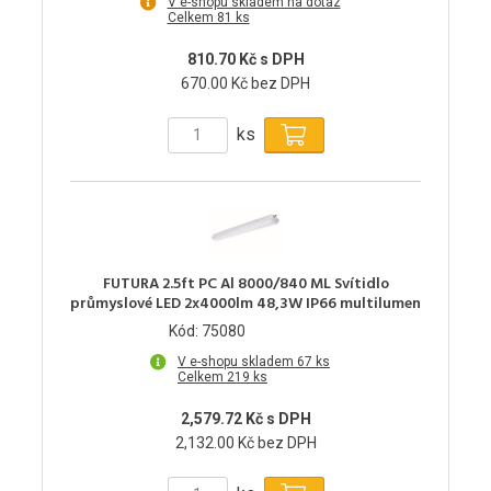
V e-shopu skladem na dotaz
Celkem 81 ks
810.70 Kč s DPH
670.00 Kč bez DPH
ks
FUTURA 2.5ft PC Al 8000/840 ML Svítidlo
průmyslové LED 2x4000lm 48,3W IP66 multilumen
Kód: 75080
V e-shopu skladem 67 ks
Celkem 219 ks
2,579.72 Kč s DPH
2,132.00 Kč bez DPH