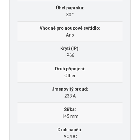
Úhel paprsku:
80 °
Vhodné pro nouzové svítidlo:
Ano
Krytí (IP):
IP66
Druh připojení:
Other
Jmenovitý proud:
233 A
Šířka:
145 mm
Druh napětí:
AC/DC