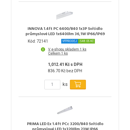
INNOVA 1.4ft PC 6400/840 1x3P Svítidlo
průmyslové LED 1x6400lm 36,1W IP66/IP69
Kód: 72141
VÝPRODEJ
-548.05 KČ
V e-shopu skladem 1 ks
Celkem 1 ks
1,012.41 Kč s DPH
836.70 Kč bez DPH
ks
PRIMA LED Ex 1.4ft PCc 3200/840 Svítidlo
průmyslové LED 1x3200lm 23W IP66