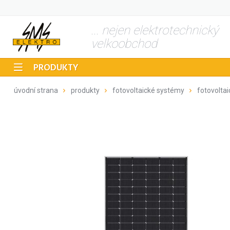
... nejen elektrotechnický
velkoobchod
PRODUKTY
úvodní strana
produkty
fotovoltaické systémy
fotovoltai