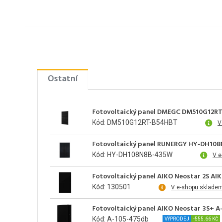
Ostatní
Fotovoltaický panel DMEGC DM510G12RT
Kód: DM510G12RT-B54HBT
V
Fotovoltaický panel RUNERGY HY-DH108N
Kód: HY-DH108N8B-435W
V e
Fotovoltaický panel AIKO Neostar 2S A
Kód: 130501
V e-shopu sklade
Fotovoltaický panel AIKO Neostar 3S+ 
Kód: A-105-475db
VÝPRODEJ
-555.66 KČ