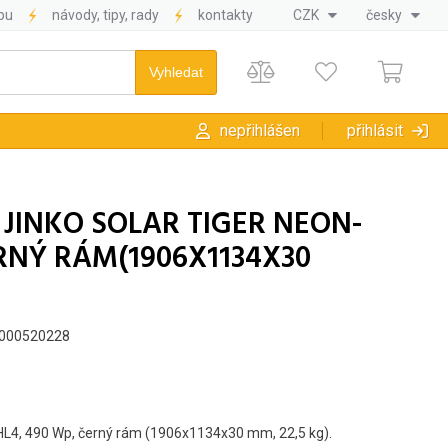
pu
návody, tipy, rady
kontakty
CZK
česky
nepřihlášen
přihlásit
JINKO SOLAR TIGER NEON-
ERNÝ RÁM(1906X1134X30
L000520228
0HL4, 490 Wp, černý rám (1906x1134x30 mm, 22,5 kg).