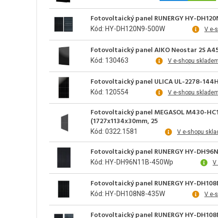
Fotovoltaický panel RUNERGY HY-DH120N
Kód: HY-DH120N9-500W
V e-
Fotovoltaický panel AIKO Neostar 2S A
Kód: 130463
V e-shopu sklade
Fotovoltaický panel ULICA UL-2278-14
Kód: 120554
V e-shopu sklade
Fotovoltaický panel MEGASOL M430-HC1
(1727x1134x30mm, 25
Kód: 0322.1581
V e-shopu skl
Fotovoltaický panel RUNERGY HY-DH96N1
Kód: HY-DH96N11B-450Wp
V
Fotovoltaický panel RUNERGY HY-DH108N
Kód: HY-DH108N8-435W
V e-
Fotovoltaický panel RUNERGY HY-DH108N