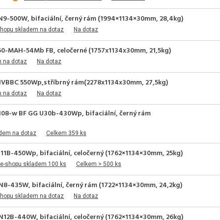
9-500W, bifaciální, černý rám (1994×1134×30mm, 28,4kg)
shopu skladem na dotaz
Na dotaz
450-MAH-54Mb FB, celočerné (1757x1134x30mm, 21,5kg)
m na dotaz
Na dotaz
4HVBBC 550Wp,stříbrný rám(2278x1134x30mm, 27,5kg)
m na dotaz
Na dotaz
08-w BF GG U30b-430Wp, bifaciální, černý rám
adem na dotaz
Celkem 359 ks
1B-450Wp, bifaciální, celočerný (1762×1134×30mm, 25kg)
 e-shopu skladem 100 ks
Celkem > 500 ks
8-435W, bifaciální, černý rám (1722×1134×30mm, 24,2kg)
shopu skladem na dotaz
Na dotaz
12B-440W, bifaciální, celočerný (1762×1134×30mm, 26kg)