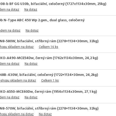
8-b BF GG U30b, bifaciální, celočerný (1727x1134x30mm, 25kg)
adem na dotaz
Na dotaz
 N-Type ABC 450 Wp 2.gen., dual glass, celočerný
adem na dotaz
Na dotaz
8-580W, bifaciální, stříbrný rám (2278×1134×30mm, 32kg)
shopu skladem na dotaz
Celkem 16 ks
AIKO-A490-MCE54Dw, černý rám (1762x1134x30mm, 24,2 kg)
adem na dotaz
Na dotaz
8B-430W, bifaciální, celočerný (1722×1134×30mm, 24,2kg)
-shopu skladem na dotaz
Celkem 1 ks
AIKO-A550-MCE60Dw, černý rám (1954x1134x30mm, 27,1 kg)
adem na dotaz
Na dotaz
8-570W, bifaciální, stříbrný rám (2278×1134×30mm, 32kg)
shopu skladem na dotaz
Na dotaz