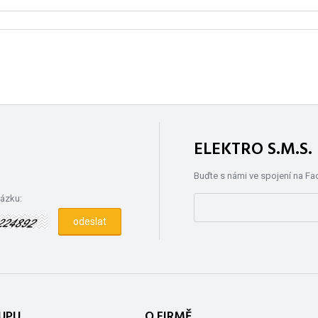
ELEKTRO S.M.S
Buďte s námi ve spojení na F
rázku:
UPU
O FIRMĚ