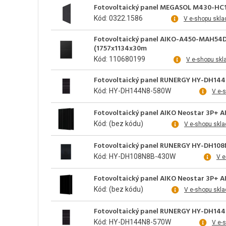
Fotovoltaický panel MEGASOL M430-HC10
Kód: 0322.1586
V e-shopu skl
Fotovoltaický panel AIKO-A450-MAH54Db
(1757x1134x30m
Kód: 110680199
V e-shopu skl
Fotovoltaický panel RUNERGY HY-DH144N
Kód: HY-DH144N8-580W
V e-
Fotovoltaický panel AIKO Neostar 3P+ 
Kód: (bez kódu)
V e-shopu skl
Fotovoltaický panel RUNERGY HY-DH108N
Kód: HY-DH108N8B-430W
V e
Fotovoltaický panel AIKO Neostar 3P+ 
Kód: (bez kódu)
V e-shopu skl
Fotovoltaický panel RUNERGY HY-DH144N
Kód: HY-DH144N8-570W
V e-