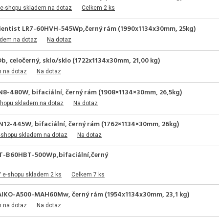
 e-shopu skladem na dotaz
Celkem 2 ks
cientist LR7-60HVH-545Wp,černý rám (1990x1134x30mm, 25kg)
adem na dotaz
Na dotaz
 celočerný, sklo/sklo (1722x1134x30mm, 21,00 kg)
m na dotaz
Na dotaz
8-480W, bifaciální, černý rám (1908×1134×30mm, 26,5kg)
shopu skladem na dotaz
Na dotaz
12-445W, bifaciální, černý rám (1762×1134×30mm, 26kg)
-shopu skladem na dotaz
Na dotaz
T-B60HBT-500Wp,bifaciální,černý
 e-shopu skladem 2 ks
Celkem 7 ks
 AIKO-A500-MAH60Mw, černý rám (1954x1134x30mm, 23,1 kg)
m na dotaz
Na dotaz