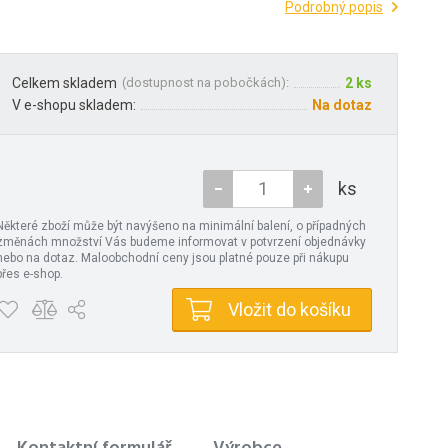
Podrobný popis
Celkem skladem
(
dostupnost na pobočkách
):
2 ks
V e-shopu skladem:
Na dotaz
ks
Některé zboží může být navýšeno na minimální balení, o případných
změnách množství Vás budeme informovat v potvrzení objednávky
nebo na dotaz. Maloobchodní ceny jsou platné pouze při nákupu
přes e-shop.
Vložit do košíku