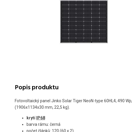
Popis produktu
Fotovoltaický panel Jinko Solar Tiger NeoN-type 60HL4, 490 Wp
(1906x1134x30 mm, 22,5 kg).
krytí
IP68
barva rámu: černá
počet článků: 120 (60 x 2)