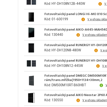
Kód: HY-DH108N12B-440W
V
Fotovoltaický panel LONGi Hi-MO X10 S
Kód: 01-600199
V e-shopu skl
Fotovoltaický panel AIKO-A445-MAH54Db,
Kód: 130440
V e-shopu sklade
Fotovoltaický panel RUNERGY HY-DH120N
Kód: HY-DH120N8-480W
V e-
Fotovoltaický panel RUNERGY HY-DH108N
Kód: HY-DH108N12-445W
V e
Fotovoltaický panel DMEGC DM500M10R
rám/trans.mřížka(1950×1134×30mm,2
Kód: DM500M10RT-B60HBT
V
Fotovoltaický panel AIKO Neostar 2P60
Kód: 130550
V e-shopu sklade