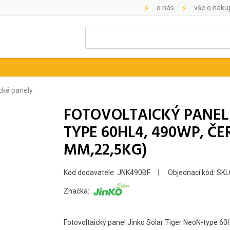
o nás
vše o náku
cké panely
FOTOVOLTAICKÝ PANEL 
TYPE 60HL4, 490WP, Č
MM,22,5KG)
Kód dodavatele: JNK490BF
Objednací kód: SK
Značka:
Fotovoltaický panel Jinko Solar Tiger NeoN-type 6