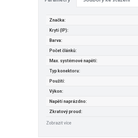
Parametry
Soubory ke stažení
Značka:
Krytí (IP):
Barva:
Počet článků:
Max. systémové napětí:
Typ konektoru:
Použití:
Výkon:
Napětí naprázdno:
Zkratový proud:
Zobrazit více