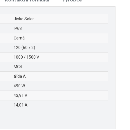
Kontaktní formulář
Výrobce
Jinko Solar
IP68
Černá
120 (60 x 2)
1000 / 1500 V
MC4
třída A
490 W
43,91 V
14,01 A