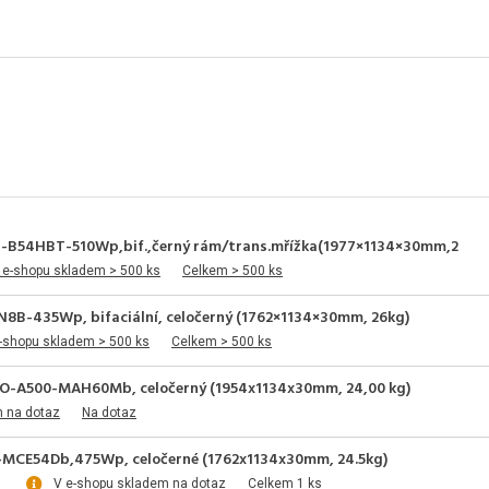
-B54HBT-510Wp,bif.,černý rám/trans.mřížka(1977×1134×30mm,2
 e-shopu skladem > 500 ks
Celkem > 500 ks
8B-435Wp, bifaciální, celočerný (1762×1134×30mm, 26kg)
-shopu skladem > 500 ks
Celkem > 500 ks
IKO-A500-MAH60Mb, celočerný (1954x1134x30mm, 24,00 kg)
m na dotaz
Na dotaz
A-MCE54Db,475Wp, celočerné (1762x1134x30mm, 24.5kg)
V e-shopu skladem na dotaz
Celkem 1 ks