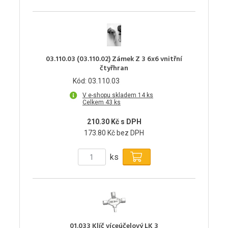
03.110.03 (03.110.02) Zámek Z 3 6x6 vnitřní
čtyřhran
Kód: 03.110.03
V e-shopu skladem 14 ks
Celkem 43 ks
210.30 Kč s DPH
173.80 Kč bez DPH
ks
01.033 Klíč víceúčelový LK 3