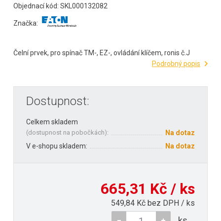
Objednací kód: SKL000132082
Značka:
Čelní prvek, pro spínač TM-, EZ-, ovládání klíčem, ronis č.J
Podrobný popis
Dostupnost:
Celkem skladem
(
dostupnost na pobočkách
):
Na dotaz
V e-shopu skladem:
Na dotaz
665,31 Kč / ks
549,84 Kč bez DPH / ks
ks