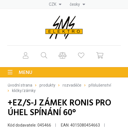
CZK
česky
MENU
úvodní strana
produkty
rozvaděče
příslušenství
kličky/zámky
+EZ/S-J ZÁMEK RONIS PRO
ÚHEL SPÍNÁNÍ 60°
Kód dodavatele: 045466
EAN: 4015080454663