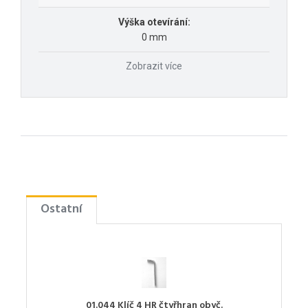
Výška otevírání:
0 mm
Zobrazit více
Ostatní
01.044 Klíč 4 HR čtyřhran obyč.