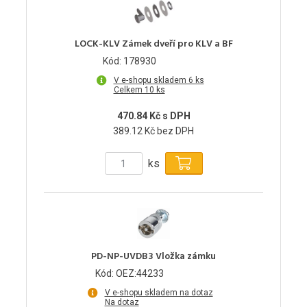
LOCK-KLV Zámek dveří pro KLV a BF
Kód: 178930
V e-shopu skladem 6 ks
Celkem 10 ks
470.84 Kč s DPH
389.12 Kč bez DPH
ks
PD-NP-UVDB3 Vložka zámku
Kód: OEZ:44233
V e-shopu skladem na dotaz
Na dotaz