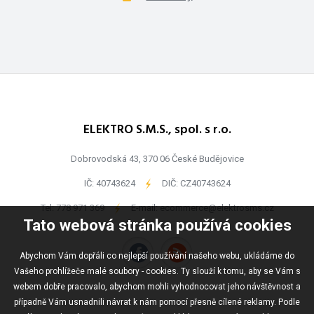
ELEKTRO S.M.S., spol. s r.o.
Dobrovodská 43, 370 06 České Budějovice
IČ: 40743624
-
DIČ: CZ40743624
Tel:
778 971 369
-
E-mail:
ecommerce@elektrosms.cz
Tato webová stránka používá cookies
Abychom Vám dopřáli co nejlepší používání našeho webu, ukládáme do
Vašeho prohlížeče malé soubory - cookies. Ty slouží k tomu, aby se Vám s
webem dobře pracovalo, abychom mohli vyhodnocovat jeho návštěvnost a
případně Vám usnadnili návrat k nám pomocí přesně cílené reklamy. Podle