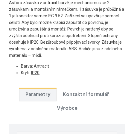
Asfora zásuvka v antracit barvě je mechanismus se 2
zásuvkami a montážním rámečkem. 1 zásuvka je průběžná a
1 je konektor samec IEC 9.52. Zařízení se upevňuje pomocí
čelistí. Aby bylo možné krabici zapustit do povrchu, je
umožněna zapuštěná montáž. Povrch je natřený aby se
zvýšila odolnost proti korozi a opotřebení. Stupeň ochrany
dosahuje k
IP20
. Bezšroubové připojovací svorky. Zásuvka je
vyrobena z odolného materiálu ABS. Vodiče jsou z odolného
materiálu – mědi.
Barva: Antracit
Krytí:
IP20
Parametry
Kontaktní formulář
Výrobce