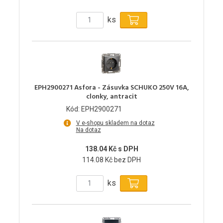
ks
EPH2900271 Asfora - Zásuvka SCHUKO 250V 16A,
clonky, antracit
Kód: EPH2900271
V e-shopu skladem na dotaz
Na dotaz
138.04 Kč s DPH
114.08 Kč bez DPH
ks