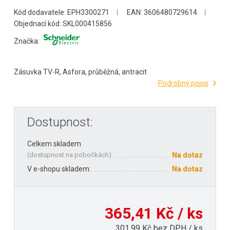
Kód dodavatele: EPH3300271
EAN: 3606480729614
Objednací kód: SKL000415856
Značka:
Zásuvka TV-R, Asfora, průběžná, antracit
Podrobný popis
Dostupnost:
Celkem skladem
(
dostupnost na pobočkách
):
Na dotaz
V e-shopu skladem:
Na dotaz
365,41 Kč / ks
301,99 Kč bez DPH / ks