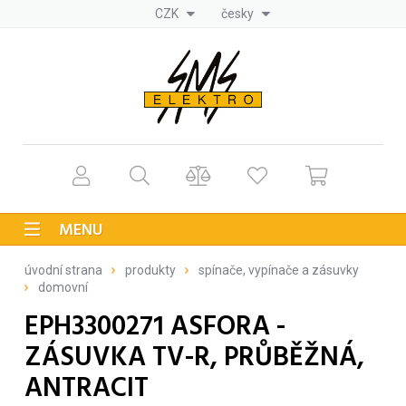
CZK
česky
MENU
úvodní strana
produkty
spínače, vypínače a zásuvky
domovní
EPH3300271 ASFORA -
ZÁSUVKA TV-R, PRŮBĚŽNÁ,
ANTRACIT