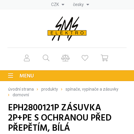
CZK
česky
MENU
úvodní strana
produkty
spínače, vypínače a zásuvky
domovní
EPH2800121P ZÁSUVKA
2P+PE S OCHRANOU PŘED
PŘEPĚTÍM, BÍLÁ