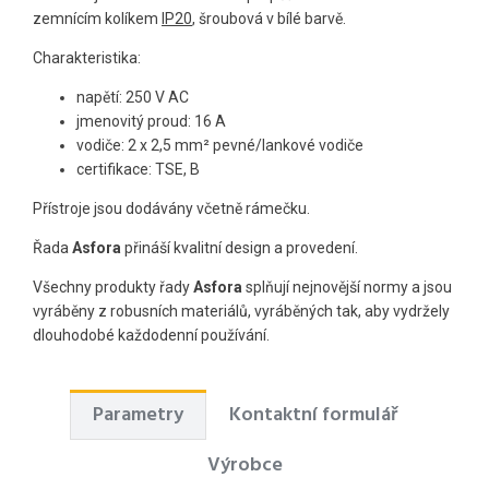
zemnícím kolíkem
IP20
, šroubová v bílé barvě.
Charakteristika:
napětí: 250 V AC
jmenovitý proud: 16 A
vodiče: 2 x 2,5 mm² pevné/lankové vodiče
certifikace: TSE, B
Přístroje jsou dodávány včetně rámečku.
Řada
Asfora
přináší kvalitní design a provedení.
Všechny produkty řady
Asfora
splňují nejnovější normy a jsou
vyráběny z robusních materiálů, vyráběných tak, aby vydržely
dlouhodobé každodenní používání.
Parametry
Kontaktní formulář
Výrobce