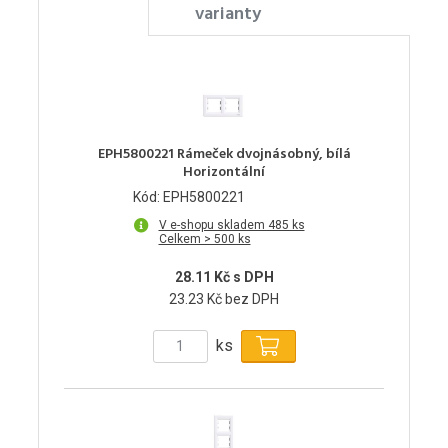
varianty
EPH5800221 Rámeček dvojnásobný, bílá
Horizontální
Kód: EPH5800221
V e-shopu skladem 485 ks
Celkem > 500 ks
28.11 Kč s DPH
23.23 Kč bez DPH
ks