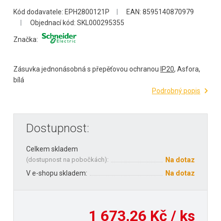
Kód dodavatele: EPH2800121P
EAN: 8595140870979
Objednací kód: SKL000295355
Značka:
Zásuvka jednonásobná s přepěťovou ochranou
IP20
, Asfora,
bílá
Podrobný popis
Dostupnost:
Celkem skladem
(
dostupnost na pobočkách
):
Na dotaz
V e-shopu skladem:
Na dotaz
1 673,26 Kč / ks