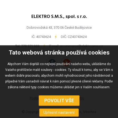
ELEKTRO S.M.S., spol. s r.o.
Dobrovodská 43, 370 06 České Budějovice
IČ: 40743624
-
DIČ: CZ40743624
Tel:
778 971 369
-
E-mail:
ecommerce@elektrosms.cz
Tato webová stránka používá cookies
Abychom Vám dopřáli co nejlepší používání našeho webu, ukládáme do
Vašeho prohlížeče malé soubory - cookies. Ty slouží k tomu, aby se Vám s
webem dobře pracovalo, abychom mohli vyhodnocovat jeho návštěvnost a
případně Vám usnadnili návrat k nám pomocí přesně cílené reklamy. Podle
zákona některé typy cookies můžeme ukládat jen s Vaším souhlasem.
Podmínky užívání
Mapa webu
© Copyright ELEKTRO S.M.S., spol s r.o., Všechna
práva vyhrazena.