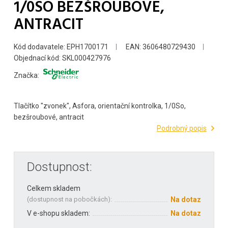
1/0SO BEZŠROUBOVÉ,
ANTRACIT
Kód dodavatele: EPH1700171
EAN: 3606480729430
Objednací kód: SKL000427976
Značka:
Tlačítko "zvonek", Asfora, orientační kontrolka, 1/0So,
bezšroubové, antracit
Podrobný popis
Dostupnost:
Celkem skladem
(
dostupnost na pobočkách
):
Na dotaz
V e-shopu skladem:
Na dotaz