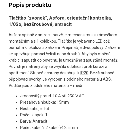
Popis produktu
Tlačítko "zvonek", Asfora, orientační kontrolka,
1/0So, bezšroubové, antracit
Asfora spínač v antracit barvě je mechanismus s rámečkem
montážním a s 1 kolébkou. Tlačítko je vybaveno LED což
pomáhá k lokalizaci zařízení. Přepínač je dvoupólový. Zařízení
se upevňuje pomocí čelistí nebo šroubů. Aby bylo možné
krabici zapustit do povrchu, je umožněna zapuštěná montáž.
Povrch je natřený aby se zvýšila odolnost proti korozi a
opotřebení. Stupeň ochrany dosahuje k
IP20
. Bezšroubové
připojovací svorky. Je vyroben z odolného materiálu ABS.
Vodiče jsou z odolného materiálu – mědi.
Jmenovitý proud:
10 A při 250 V AC
Přesahová hloubka: 15mm
Neobsahuje rtuť
Počet klapek: 1
Barva: Antracit
Počet kabelů:
2 kabel(y) 2,5 mm