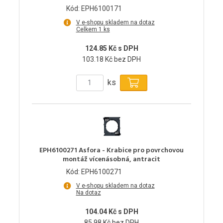
Kód: EPH6100171
V e-shopu skladem na dotaz
Celkem 1 ks
124.85 Kč s DPH
103.18 Kč bez DPH
ks
EPH6100271 Asfora - Krabice pro povrchovou
montáž vícenásobná, antracit
Kód: EPH6100271
V e-shopu skladem na dotaz
Na dotaz
104.04 Kč s DPH
85.98 Kč bez DPH