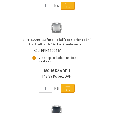
ks
EPH1600161 Asfora - Tlačítko s orientační
kontrolkou 1/0So bezšroubové, alu
Kód: EPH1600161
V e-shopu skladem na dotaz
Na dotaz
180.16 Kč s DPH
148.89 Kč bez DPH
ks