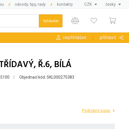
pu
návody, tipy, rady
kontakty
CZK
česky
nepřihlášen
přihlásit
ŘÍDAVÝ, Ř.6, BÍLÁ
25100
Objednací kód: SKL000275383
Podrobný popis