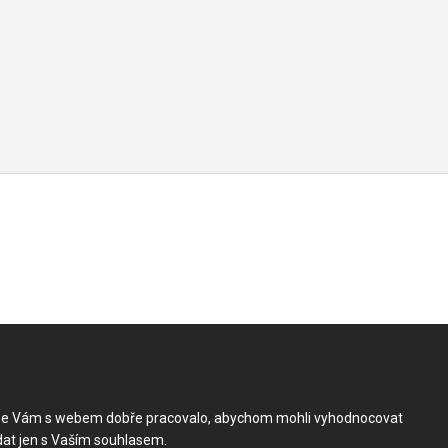
by se Vám s webem dobře pracovalo, abychom mohli vyhodnocovat
dat jen s Vaším souhlasem.