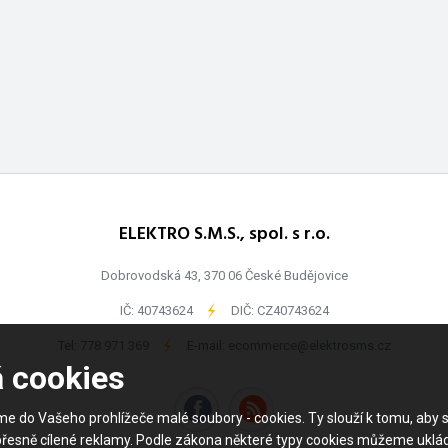
ELEKTRO S.M.S., spol. s r.o.
Dobrovodská 43, 370 06 České Budějovice
IČ: 40743624
-
DIČ: CZ40743624
Tel:
778 971 369
-
E-mail:
ecommerce@elektrosms.cz
á cookies
me do Vašeho prohlížeče malé soubory - cookies. Ty slouží k tomu, a
přesně cílené reklamy. Podle zákona některé typy cookies můžeme uklá