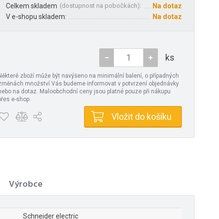
Celkem skladem
(
dostupnost na pobočkách
):
Na dotaz
V e-shopu skladem:
Na dotaz
ks
Některé zboží může být navýšeno na minimální balení, o případných
změnách množství Vás budeme informovat v potvrzení objednávky
nebo na dotaz. Maloobchodní ceny jsou platné pouze při nákupu
přes e-shop.
Vložit do košíku
Výrobce
Schneider electric