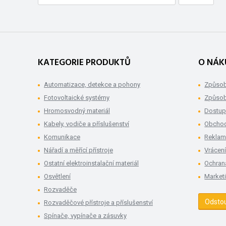
KATEGORIE PRODUKTŮ
O NÁK
Automatizace, detekce a pohony
Způsob
Fotovoltaické systémy
Způsob
Hromosvodný materiál
Dostup
Kabely, vodiče a příslušenství
Obchod
Komunikace
Rekla
Nářadí a měřící přístroje
Vrácení
Ostatní elektroinstalační materiál
Ochran
Osvětlení
Market
Rozvaděče
Odsto
Rozvaděčové přístroje a příslušenství
Spínače, vypínače a zásuvky