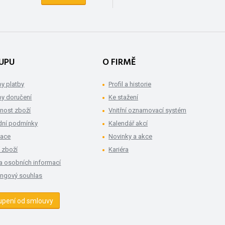
UPU
O FIRMĚ
y platby
Profil a historie
y doručení
Ke stažení
nost zboží
Vnitřní oznamovací systém
ní podmínky
Kalendář akcí
mace
Novinky a akce
 zboží
Kariéra
a osobních informací
ingový souhlas
upení od smlouvy