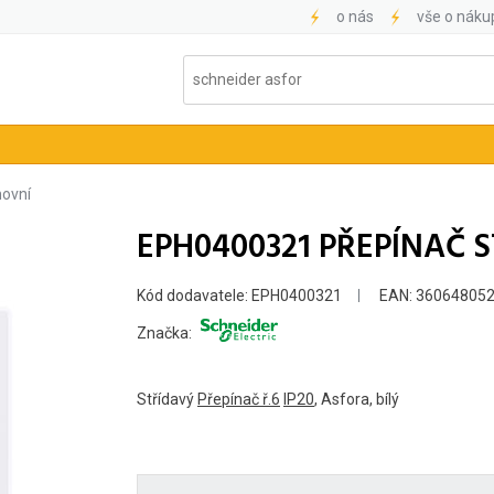
o nás
vše o náku
ovní
EPH0400321 PŘEPÍNAČ ST
Kód dodavatele: EPH0400321
EAN: 36064805
Značka:
Střídavý
Přepínač ř.6
IP20
, Asfora, bílý