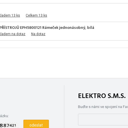
kladem 13 ks
Celkem 13 ks
ŘÍSTROJŮ EPH5800121 Rámeček jednonásobný, bílá
kladem na dotaz
Na dotaz
ELEKTRO S.M.S
Buďte s námi ve spojení na F
rázku: