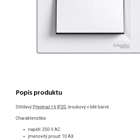
Popis produktu
Střídavý
Přepínač ř.6
IP20
, šroubový v bílé barvě.
Charakteristika:
napětí: 250 V AC
jmenovitý proud: 10 AX