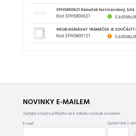
EPH5800621 Rámeček šestinásobný, bílá
Kód: EPH5800621
V e-shopu s
NEOBJEDNÁVAT 1RÁMEČEK JE SOUČÁSTÍ P
Kód: EPH5800121
V e-shopu s
NOVINKY E-MAILEM
Zadejte e-mail a přihlašte se k odběru novinek e-mailem.
Opište text z ob
E-mail: