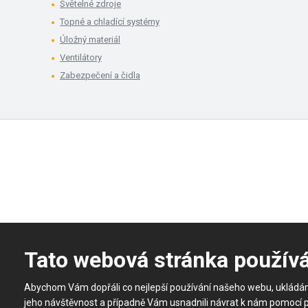
Světelné zdroje
Topné a chladící systémy
Úložný materiál
Ventilátory
Zabezpečení a čidla
Tato webová stránka použív
Abychom Vám dopřáli co nejlepší používání našeho webu, ukládá
jeho návštěvnost a případně Vám usnadnili návrat k nám pomocí 