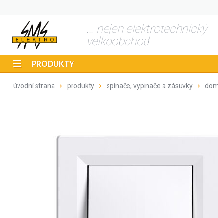
... nejen elektrotechnický
velkoobchod
PRODUKTY
úvodní strana
produkty
spínače, vypínače a zásuvky
dom