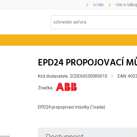
o nás
vše o náku
EPD24 PROPOJOVACÍ MŮ
Kód dodavatele: 2CDE605300R0010
EAN: 405
Značka:
EPD24 propojovací můstky (1sada)