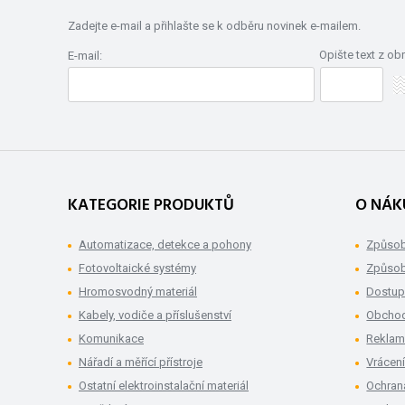
Zadejte e-mail a přihlašte se k odběru novinek e-mailem.
Opište text z ob
E-mail:
KATEGORIE PRODUKTŮ
O NÁK
Automatizace, detekce a pohony
Způsob
Fotovoltaické systémy
Způsob
Hromosvodný materiál
Dostup
Kabely, vodiče a příslušenství
Obchod
Komunikace
Rekla
Nářadí a měřící přístroje
Vrácení
Ostatní elektroinstalační materiál
Ochran