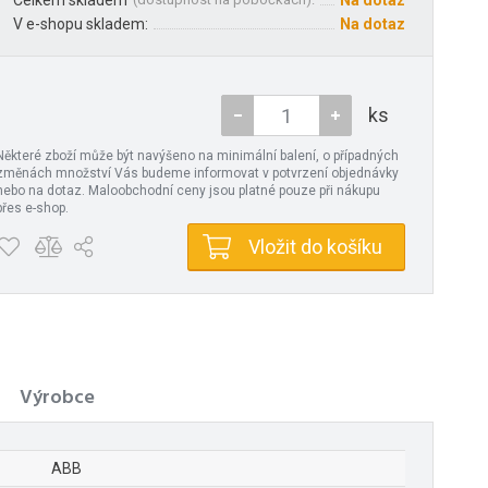
Celkem skladem
Na dotaz
V e-shopu skladem:
Na dotaz
ks
Některé zboží může být navýšeno na minimální balení, o případných
změnách množství Vás budeme informovat v potvrzení objednávky
nebo na dotaz. Maloobchodní ceny jsou platné pouze při nákupu
přes e-shop.
Vložit do košíku
Výrobce
ABB