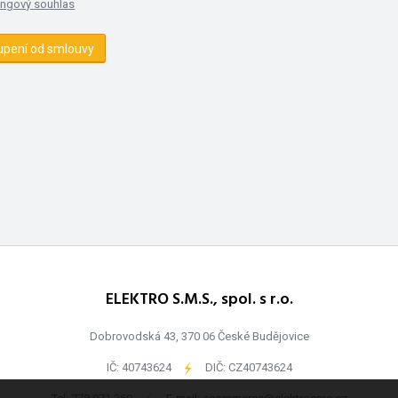
ingový souhlas
upení od smlouvy
ELEKTRO S.M.S., spol. s r.o.
Dobrovodská 43, 370 06 České Budějovice
IČ: 40743624
-
DIČ: CZ40743624