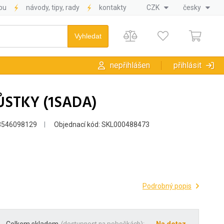
pu
návody, tipy, rady
kontakty
CZK
česky
nepřihlášen
přihlásit
STKY (1SADA)
3546098129
Objednací kód: SKL000488473
Podrobný popis
(
dostupnost na pobočkách
):