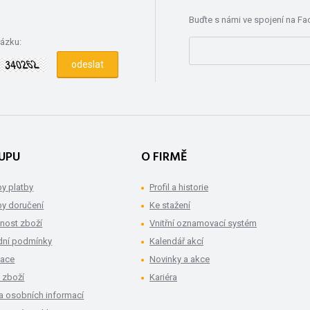
Buďte s námi ve spojení na F
rázku:
UPU
O FIRMĚ
y platby
Profil a historie
y doručení
Ke stažení
nost zboží
Vnitřní oznamovací systém
ní podmínky
Kalendář akcí
mace
Novinky a akce
 zboží
Kariéra
a osobních informací