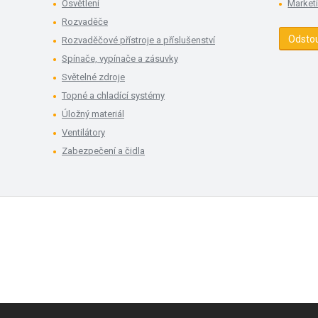
Osvětlení
Market
Rozvaděče
Odsto
Rozvaděčové přístroje a příslušenství
Spínače, vypínače a zásuvky
Světelné zdroje
Topné a chladící systémy
Úložný materiál
Ventilátory
Zabezpečení a čidla