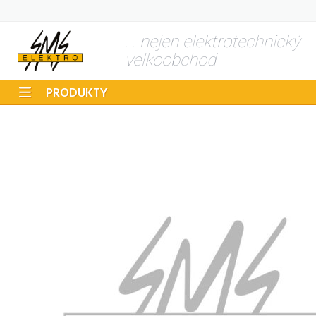
... nejen elektrotechnický
velkoobchod
PRODUKTY