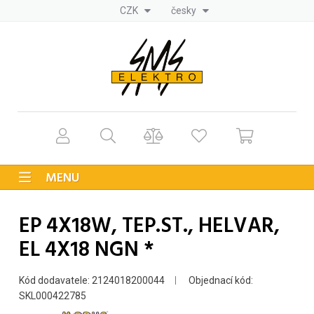
CZK
česky
MENU
EP 4X18W, TEP.ST., HELVAR,
EL 4X18 NGN *
Kód dodavatele: 2124018200044
Objednací kód:
SKL000422785