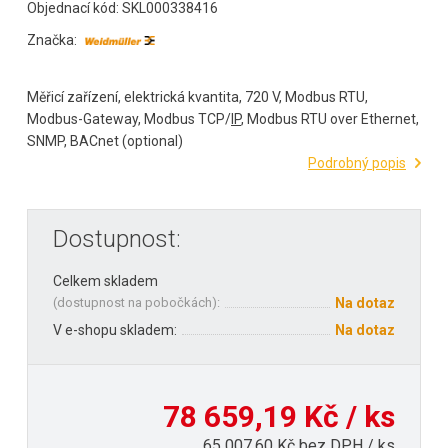
Objednací kód: SKL000338416
Značka:
Měřicí zařízení, elektrická kvantita, 720 V, Modbus RTU,
Modbus-Gateway, Modbus TCP/
IP
, Modbus RTU over Ethernet,
SNMP, BACnet (optional)
Podrobný popis
Dostupnost:
Celkem skladem
(
dostupnost na pobočkách
):
Na dotaz
V e-shopu skladem:
Na dotaz
78 659,19 Kč / ks
65 007,60 Kč bez DPH / ks