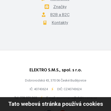
Značky
B2B a B2C
Kontakty
ELEKTRO S.M.S., spol. s r.o.
Dobrovodská 43, 370 06 České Budějovice
IČ: 40743624
-
DIČ: CZ40743624
Tel:
778 971 369
-
E-mail:
ecommerce@elektrosms.cz
Tato webová stránka používá cookies