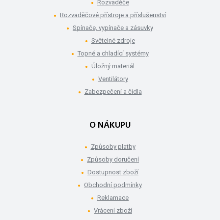
Rozvaděče
Rozvaděčové přístroje a příslušenství
Spínače, vypínače a zásuvky
Světelné zdroje
Topné a chladící systémy
Úložný materiál
Ventilátory
Zabezpečení a čidla
O NÁKUPU
Způsoby platby
Způsoby doručení
Dostupnost zboží
Obchodní podmínky
Reklamace
Vrácení zboží