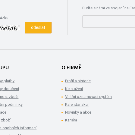
Buďte s námi ve spojení na F
rázku:
UPU
O FIRMĚ
y platby
Profil a historie
y doručení
Ke stažení
nost zboží
Vnitřní oznamovací systém
ní podmínky
Kalendář akcí
mace
Novinky a akce
 zboží
Kariéra
a osobních informací