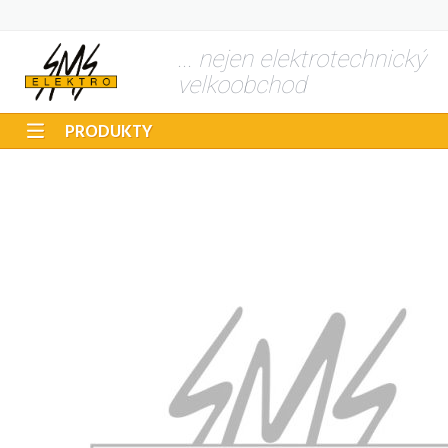
... nejen elektrotechnický
velkoobchod
PRODUKTY