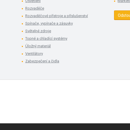
Osvětlení
Market
Rozvaděče
Odsto
Rozvaděčové přístroje a příslušenství
Spínače, vypínače a zásuvky
Světelné zdroje
Topné a chladící systémy
Úložný materiál
Ventilátory
Zabezpečení a čidla