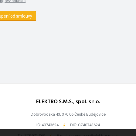
ingový souhlas
upení od smlouvy
ELEKTRO S.M.S., spol. s r.o.
Dobrovodská 43, 370 06 České Budějovice
IČ: 40743624
-
DIČ: CZ40743624
Tel:
778 971 369
-
E-mail:
ecommerce@elektrosms.cz