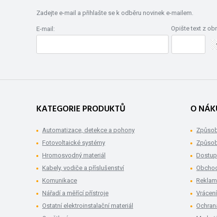
Zadejte e-mail a přihlašte se k odběru novinek e-mailem.
Opište text z ob
E-mail:
KATEGORIE PRODUKTŮ
O NÁK
Automatizace, detekce a pohony
Způsob
Fotovoltaické systémy
Způsob
Hromosvodný materiál
Dostup
Kabely, vodiče a příslušenství
Obchod
Komunikace
Rekla
Nářadí a měřící přístroje
Vrácení
Ostatní elektroinstalační materiál
Ochran