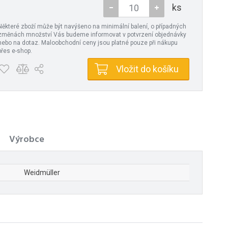
ks
Některé zboží může být navýšeno na minimální balení, o případných
změnách množství Vás budeme informovat v potvrzení objednávky
nebo na dotaz. Maloobchodní ceny jsou platné pouze při nákupu
přes e-shop.
Vložit do košíku
Výrobce
Weidmüller