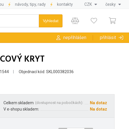
pu
návody, tipy, rady
kontakty
CZK
česky
nepřihlášen
přihlásit
NCOVÝ KRYT
1544
Objednací kód: SKL000382036
Celkem skladem
(
dostupnost na pobočkách
):
Na dotaz
V e-shopu skladem:
Na dotaz