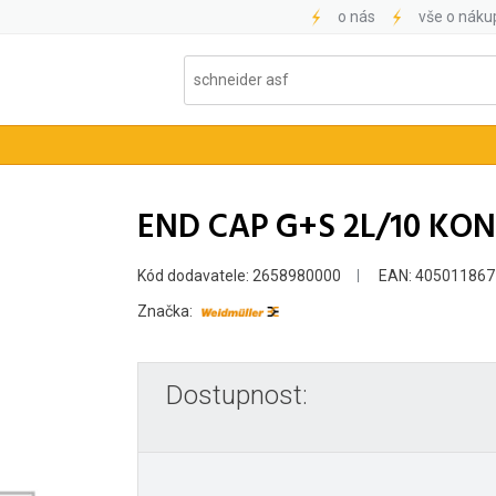
o nás
vše o náku
END CAP G+S 2L/10 KO
Kód dodavatele: 2658980000
EAN: 405011867
Značka:
Dostupnost: