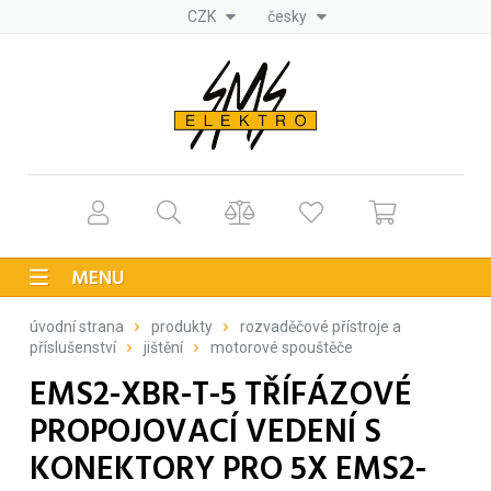
CZK
česky
MENU
úvodní strana
produkty
rozvaděčové přístroje a
příslušenství
jištění
motorové spouštěče
EMS2-XBR-T-5 TŘÍFÁZOVÉ
PROPOJOVACÍ VEDENÍ S
KONEKTORY PRO 5X EMS2-