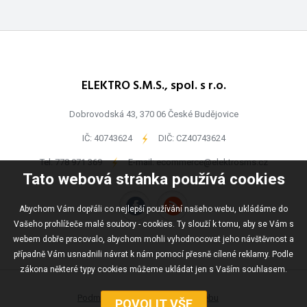
ELEKTRO S.M.S., spol. s r.o.
Dobrovodská 43, 370 06 České Budějovice
IČ: 40743624
-
DIČ: CZ40743624
Tel:
778 971 369
-
E-mail:
ecommerce@elektrosms.cz
Tato webová stránka používá cookies
Abychom Vám dopřáli co nejlepší používání našeho webu, ukládáme do
Vašeho prohlížeče malé soubory - cookies. Ty slouží k tomu, aby se Vám s
webem dobře pracovalo, abychom mohli vyhodnocovat jeho návštěvnost a
případně Vám usnadnili návrat k nám pomocí přesně cílené reklamy. Podle
zákona některé typy cookies můžeme ukládat jen s Vaším souhlasem.
Podmínky užívání
Mapa webu