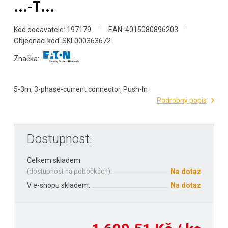
…-T…
Kód dodavatele: 197179
EAN: 4015080896203
Objednací kód: SKL000363672
Značka:
5-3m, 3-phase-current connector, Push-In
Podrobný popis
Dostupnost:
Celkem skladem
(
dostupnost na pobočkách
):
Na dotaz
V e-shopu skladem:
Na dotaz