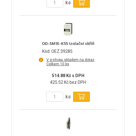
ks
OD-SM1E-K55 Izolační skříň
Kód: OEZ:39285
V e-shopu skladem na dotaz
Celkem 10 ks
514.88 Kč s DPH
425.52 Kč bez DPH
ks