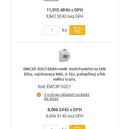
11,915.48 Kč s DPH
9,847.50 Kč bez DPH
ks
EMC3P-D2C1 Elektroměr multifunkční na DIN
lištu, cejchovaný MID, 3-fáz, polopřímý x/5A
měřící trafo,
Kód: EMC3P-D2C1
V e-shopu skladem na dotaz
Na dotaz
8,066.24 Kč s DPH
6,666.31 Kč bez DPH