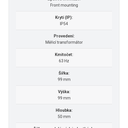
Front mounting
Krytí (IP):
IP54
Provedení:
Měřicí transformátor
Kmitočet:
63 Hz
Šířka:
99 mm
Výška:
99 mm
Hloubka:
50 mm