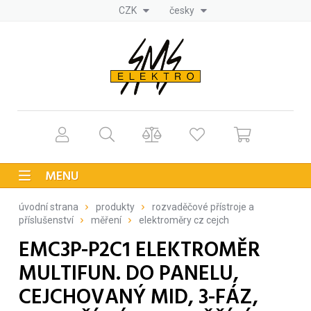
CZK
česky
MENU
úvodní strana
produkty
rozvaděčové přístroje a
příslušenství
měření
elektroměry cz cejch
EMC3P-P2C1 ELEKTROMĚR
MULTIFUN. DO PANELU,
CEJCHOVANÝ MID, 3-FÁZ,