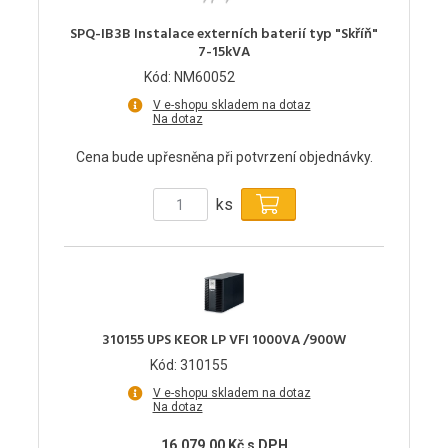
SPQ-IB3B Instalace externích baterií typ "Skříň"
7-15kVA
Kód: NM60052
V e-shopu skladem na dotaz
Na dotaz
Cena bude upřesněna při potvrzení objednávky.
ks
310155 UPS KEOR LP VFI 1000VA /900W
Kód: 310155
V e-shopu skladem na dotaz
Na dotaz
16,079.00 Kč s DPH