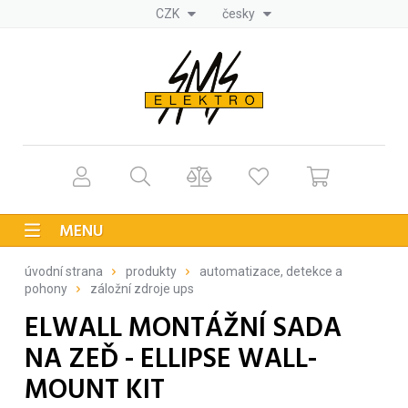
CZK
česky
MENU
úvodní strana
produkty
automatizace, detekce a
pohony
záložní zdroje ups
ELWALL MONTÁŽNÍ SADA
NA ZEĎ - ELLIPSE WALL-
MOUNT KIT