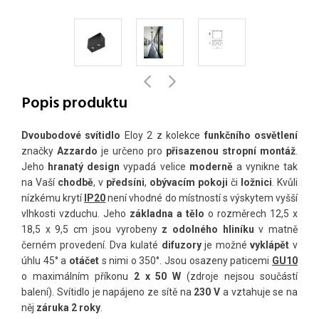
Popis produktu
Dvoubodové svítidlo
Eloy 2 z kolekce
funkčního osvětlení
značky
Azzardo
je určeno pro
přisazenou stropní montáž
.
Jeho
hranatý design
vypadá velice
moderně
a vynikne tak
na Vaší
chodbě
, v
předsíni
,
obývacím pokoji
či
ložnici
. Kvůli
nízkému krytí
IP20
není vhodné do místností s výskytem vyšší
vlhkosti vzduchu. Jeho
základna a tělo
o rozměrech 12,5 x
18,5 x 9,5 cm jsou vyrobeny
z odolného hliníku
v matně
černém provedení. Dva kulaté
difuzory
je možné
vyklápět
v
úhlu 45° a
otáčet
s nimi o 350°. Jsou osazeny paticemi
GU10
o maximálním příkonu
2 x 50 W
(zdroje nejsou součástí
balení). Svítidlo je napájeno ze sítě na
230 V
a vztahuje se na
něj
záruka 2 roky
.