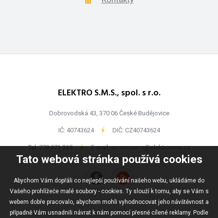
ELEKTRO S.M.S., spol. s r.o.
Dobrovodská 43, 370 06 České Budějovice
IČ: 40743624
-
DIČ: CZ40743624
Tel:
778 971 369
-
E-mail:
ecommerce@elektrosms.cz
Tato webová stránka používá cookies
Abychom Vám dopřáli co nejlepší používání našeho webu, ukládáme do
Vašeho prohlížeče malé soubory - cookies. Ty slouží k tomu, aby se Vám s
webem dobře pracovalo, abychom mohli vyhodnocovat jeho návštěvnost a
případně Vám usnadnili návrat k nám pomocí přesně cílené reklamy. Podle