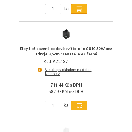
ks
Eloy 1 přisazené bodové svítidlo 1x GU10 50W bez
zdroje 9,5cm hranaté IP20, černé
Kód: AZ2137
V e-shopu skladem na dotaz
Na dotaz
711.44 Kč s DPH
587.97 Kč bez DPH
ks