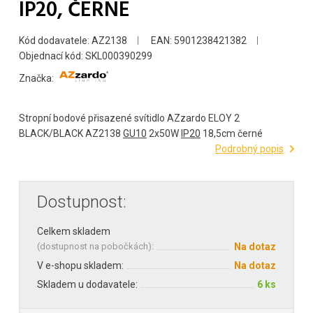
IP20, ČERNÉ
Kód dodavatele: AZ2138
EAN: 5901238421382
Objednací kód: SKL000390299
Značka:
Stropní bodové přisazené svítidlo AZzardo ELOY 2
BLACK/BLACK AZ2138
GU10
2x50W
IP20
18,5cm černé
Podrobný popis
Dostupnost:
Celkem skladem
(
dostupnost na pobočkách
):
Na dotaz
V e-shopu skladem:
Na dotaz
Skladem u dodavatele:
6 ks