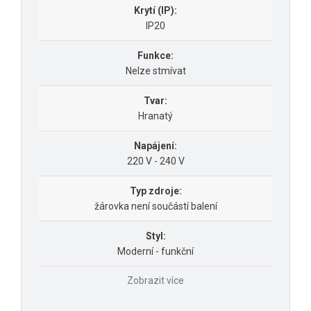
Krytí (IP):
IP20
Funkce:
Nelze stmívat
Tvar:
Hranatý
Napájení:
220 V - 240 V
Typ zdroje:
žárovka není součástí balení
Styl:
Moderní - funkční
Zobrazit více