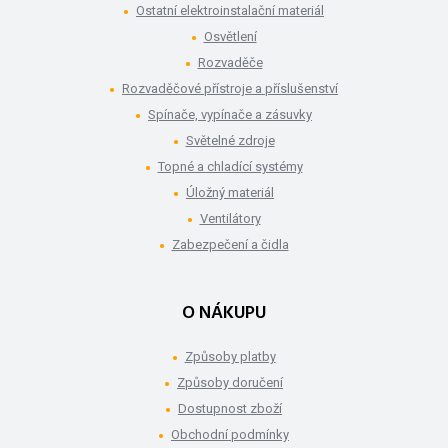
Ostatní elektroinstalační materiál
Osvětlení
Rozvaděče
Rozvaděčové přístroje a příslušenství
Spínače, vypínače a zásuvky
Světelné zdroje
Topné a chladící systémy
Úložný materiál
Ventilátory
Zabezpečení a čidla
O NÁKUPU
Způsoby platby
Způsoby doručení
Dostupnost zboží
Obchodní podmínky