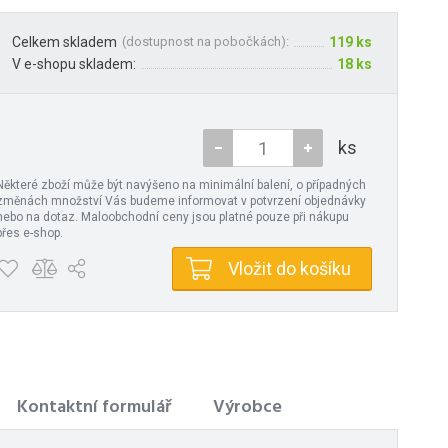
Celkem skladem
(
dostupnost na pobočkách
):
119 ks
V e-shopu skladem:
18 ks
ks
Některé zboží může být navýšeno na minimální balení, o případných
změnách množství Vás budeme informovat v potvrzení objednávky
nebo na dotaz. Maloobchodní ceny jsou platné pouze při nákupu
přes e-shop.
Vložit do košíku
Kontaktní formulář
Výrobce