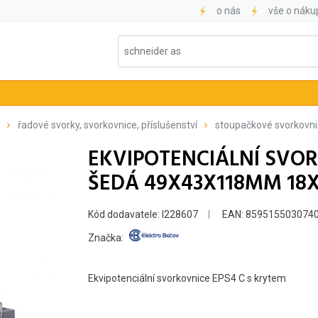
o nás
vše o náku
řadové svorky, svorkovnice, příslušenství
stoupačkové svorkovn
EKVIPOTENCIÁLNÍ SVOR
ŠEDÁ 49X43X118MM 18
Kód dodavatele: I228607
EAN: 859515503074
Značka:
Ekvipotenciální svorkovnice EPS4 C s krytem