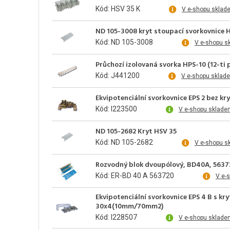
Kód: HSV 35 K
V e-shopu sklad
ND 105-3008 kryt stoupací svorkovnice 
Kód: ND 105-3008
V e-shopu s
Průchozí izolovaná svorka HPS-10 (12-ti 
Kód: J441200
V e-shopu sklad
Ekvipotenciální svorkovnice EPS 2 bez 
Kód: I223500
V e-shopu sklade
ND 105-2682 Kryt HSV 35
Kód: ND 105-2682
V e-shopu s
Rozvodný blok dvoupólový, BD40A, 5637
Kód: ER-BD 40 A 563720
V e-
Ekvipotenciální svorkovnice EPS 4 B s 
30x4(10mm/70mm2)
Kód: I228507
V e-shopu sklade