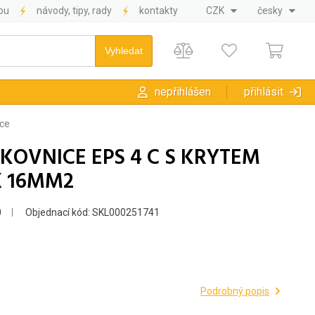
pu
návody, tipy, rady
kontakty
CZK
česky
nepřihlášen
přihlásit
ice
KOVNICE EPS 4 C S KRYTEM
X 16MM2
0
Objednací kód: SKL000251741
Podrobný popis