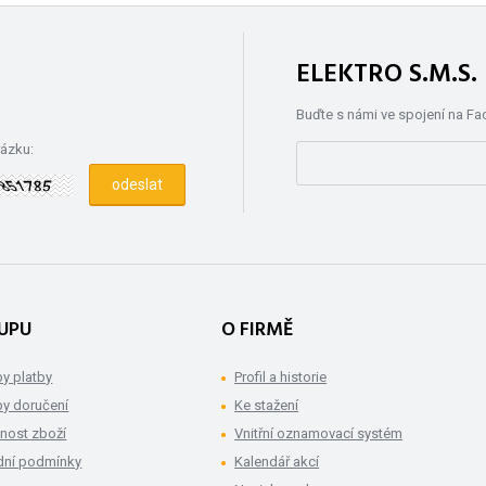
ELEKTRO S.M.S
Buďte s námi ve spojení na F
rázku:
UPU
O FIRMĚ
y platby
Profil a historie
y doručení
Ke stažení
nost zboží
Vnitřní oznamovací systém
ní podmínky
Kalendář akcí