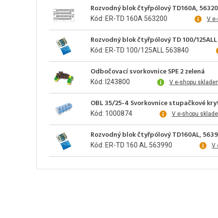
Rozvodný blok čtyřpólový TD160A, 5632
Kód: ER-TD 160A 563200
V e
Rozvodný blok čtyřpólový TD 100/125ALL
Kód: ER-TD 100/125ALL 563840
Odbočovací svorkovnice SPE 2 zelená
Kód: I243800
V e-shopu sklade
OBL 35/25-4 Svorkovnice stupačkové kry
Kód: 1000874
V e-shopu sklad
Rozvodný blok čtyřpólový TD160AL, 563
Kód: ER-TD 160 AL 563990
V 