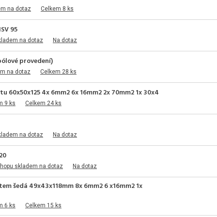
em na dotaz
Celkem 8 ks
HSV 95
kladem na dotaz
Na dotaz
pólové provedení)
em na dotaz
Celkem 28 ks
krytu 60x50x125 4x 6mm2 6x 16mm2 2x 70mm2 1x 30x4
m 9 ks
Celkem 24 ks
kladem na dotaz
Na dotaz
20
shopu skladem na dotaz
Na dotaz
krytem šedá 49x43x118mm 8x 6mm2 6 x16mm2 1x
m 6 ks
Celkem 15 ks