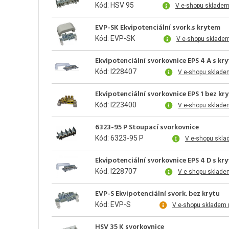
Kód: HSV 95
V e-shopu skladem
EVP-SK Ekvipotenciální svork.s krytem
Kód: EVP-SK
V e-shopu skladem
Ekvipotenciální svorkovnice EPS 4 A s
Kód: I228407
V e-shopu sklade
Ekvipotenciální svorkovnice EPS 1 bez 
Kód: I223400
V e-shopu sklade
6323-95 P Stoupací svorkovnice
Kód: 6323-95 P
V e-shopu skla
Ekvipotenciální svorkovnice EPS 4 D s
Kód: I228707
V e-shopu sklade
EVP-S Ekvipotenciální svork. bez krytu
Kód: EVP-S
V e-shopu skladem 
HSV 35 K svorkovnice