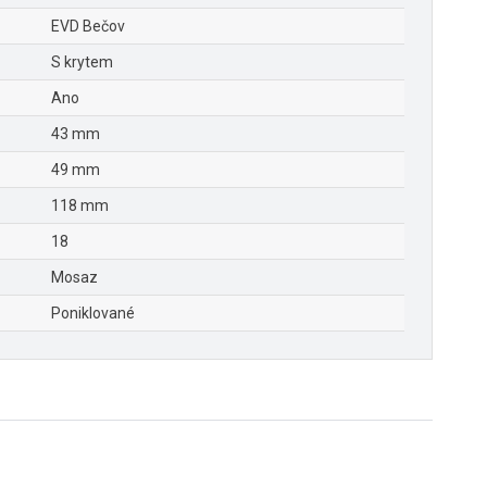
EVD Bečov
S krytem
Ano
43 mm
49 mm
118 mm
18
Mosaz
Poniklované