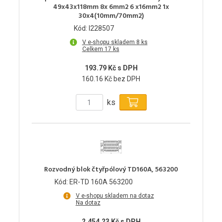
49x43x118mm 8x 6mm2 6 x16mm2 1x
30x4(10mm/70mm2)
Kód: I228507
V e-shopu skladem 8 ks
Celkem 17 ks
193.79 Kč s DPH
160.16 Kč bez DPH
ks
Rozvodný blok čtyřpólový TD160A, 563200
Kód: ER-TD 160A 563200
V e-shopu skladem na dotaz
Na dotaz
2,454.23 Kč s DPH