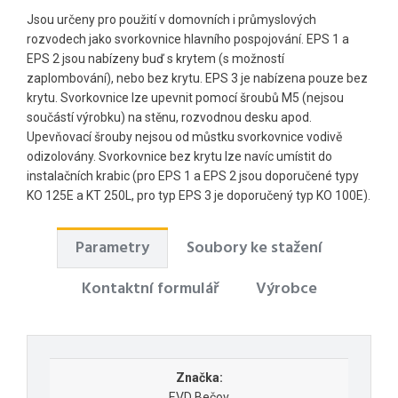
Jsou určeny pro použití v domovních i průmyslových
rozvodech jako svorkovnice hlavního pospojování. EPS 1 a
EPS 2 jsou nabízeny buď s krytem (s možností
zaplombování), nebo bez krytu. EPS 3 je nabízena pouze bez
krytu. Svorkovnice lze upevnit pomocí šroubů M5 (nejsou
součástí výrobku) na stěnu, rozvodnou desku apod.
Upevňovací šrouby nejsou od můstku svorkovnice vodivě
odizolovány. Svorkovnice bez krytu lze navíc umístit do
instalačních krabic (pro EPS 1 a EPS 2 jsou doporučené typy
KO 125E a KT 250L, pro typ EPS 3 je doporučený typ KO 100E).
Parametry
Soubory ke stažení
Kontaktní formulář
Výrobce
Značka:
EVD Bečov