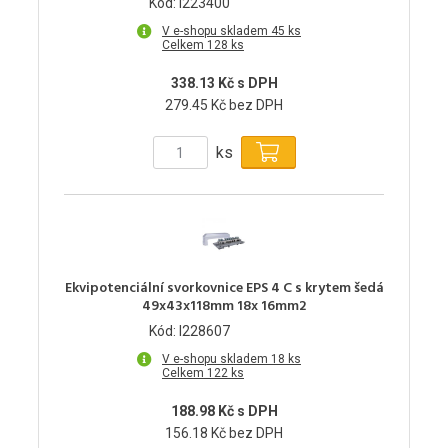
Kód: I223400
V e-shopu skladem 45 ks
Celkem 128 ks
338.13 Kč s DPH
279.45 Kč bez DPH
ks
Ekvipotenciální svorkovnice EPS 4 C s krytem šedá
49x43x118mm 18x 16mm2
Kód: I228607
V e-shopu skladem 18 ks
Celkem 122 ks
188.98 Kč s DPH
156.18 Kč bez DPH