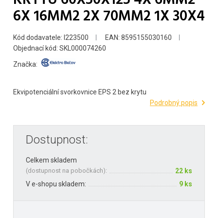
6X 16MM2 2X 70MM2 1X 30X4
Kód dodavatele: I223500
EAN: 8595155030160
Objednací kód: SKL000074260
Značka:
Ekvipotenciální svorkovnice EPS 2 bez krytu
Podrobný popis
Dostupnost:
Celkem skladem
(
dostupnost na pobočkách
):
22 ks
V e-shopu skladem:
9 ks