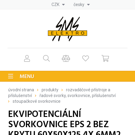
CZK
česky
MENU
úvodní strana
produkty
rozvaděčové přístroje a
příslušenství
řadové svorky, svorkovnice, příslušenství
stoupačkové svorkovnice
EKVIPOTENCIÁLNÍ
SVORKOVNICE EPS 2 BEZ
KRYTU 60X50X125 4X 6MM2