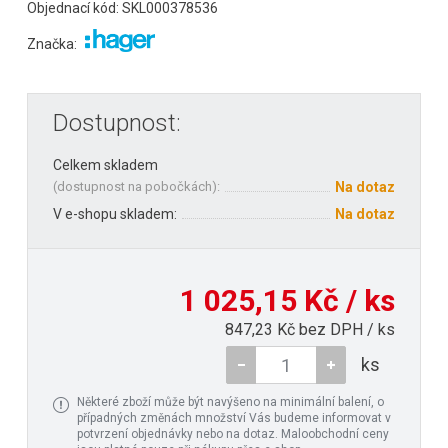
Objednací kód: SKL000378536
Značka:
Dostupnost:
Celkem skladem
(
dostupnost na pobočkách
):
Na dotaz
V e-shopu skladem:
Na dotaz
1 025,15 Kč / ks
847,23 Kč bez DPH / ks
ks
Některé zboží může být navýšeno na minimální balení, o
případných změnách množství Vás budeme informovat v
potvrzení objednávky nebo na dotaz. Maloobchodní ceny