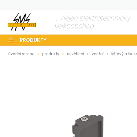
... nejen elektrotechnický
velkoobchod
PRODUKTY
úvodní strana
produkty
osvětlení
vnitřní
lištový a lan