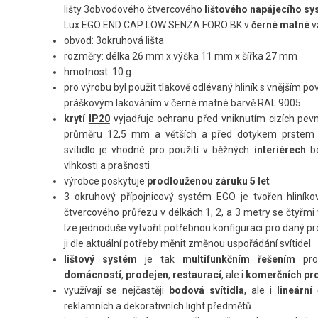
lišty 3obvodového čtvercového
lištového napájecího s
Lux EGO END CAP LOW SENZA FORO BK v
černé matné
v
obvod: 3okruhová lišta
rozměry: délka 26 mm x výška 11 mm x šířka 27 mm
hmotnost: 10 g
pro výrobu byl použit tlakově odlévaný hliník s vnějším 
práškovým lakováním v černé matné barvě RAL 9005
krytí
IP20
vyjadřuje ochranu před vniknutím cizích pevn
průměru 12,5 mm a větších a před dotykem prstem a
svítidlo je vhodné pro použití v běžných
interiérech
b
vlhkosti a prašnosti
výrobce poskytuje
prodlouženou záruku 5 let
3 okruhový přípojnicový systém EGO je tvořen hliníkov
čtvercového průřezu v délkách 1, 2, a 3 metry se čtyřmi 
lze jednoduše vytvořit potřebnou konfiguraci pro daný pr
ji dle aktuální potřeby měnit změnou uspořádání svítidel
lištový systém
je tak
multifunkčním řešením
pr
domácností
,
prodejen
,
restaurací
, ale i
komerčních pr
využívají se nejčastěji
bodová svítidla
, ale i
lineární
č
reklamních a dekorativních light předmětů