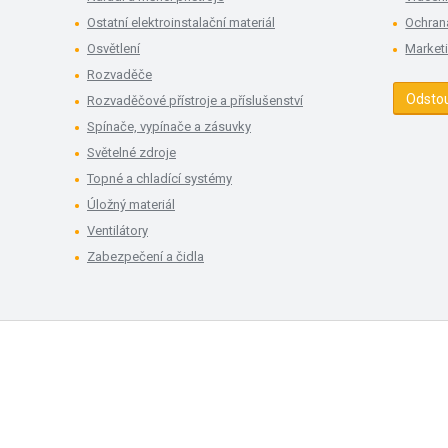
Ostatní elektroinstalační materiál
Ochran
Osvětlení
Market
Rozvaděče
Odsto
Rozvaděčové přístroje a příslušenství
Spínače, vypínače a zásuvky
Světelné zdroje
Topné a chladící systémy
Úložný materiál
Ventilátory
Zabezpečení a čidla