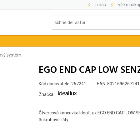
o nás
vše o náku
kový systém
EGO END CAP LOW SEN
Kód dodavatele: 267241
EAN: 8021696267241
Značka:
Čtvercová koncovka Ideal Lux EGO END CAP LOW SE
3okruhové lišty.