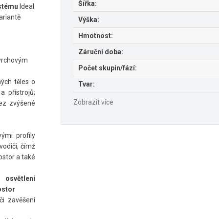
Šířka:
ystému
Ideal
ariantě
Výška:
Hmotnost:
Záruční doba:
povrchovým
Počet skupin/fází:
ých těles o
Tvar:
 přístrojů;
Zobrazit více
ez zvýšené
ými profily
vodiči, čímž
ostor a také
o
osvětlení
ostor
i zavěšení