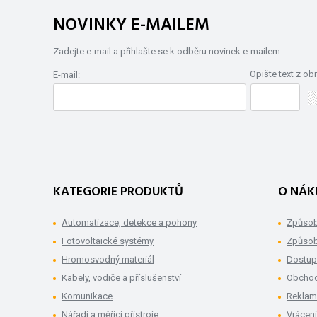
NOVINKY E-MAILEM
Zadejte e-mail a přihlašte se k odběru novinek e-mailem.
Opište text z ob
E-mail:
KATEGORIE PRODUKTŮ
O NÁK
Automatizace, detekce a pohony
Způsob
Fotovoltaické systémy
Způsob
Hromosvodný materiál
Dostup
Kabely, vodiče a příslušenství
Obchod
Komunikace
Rekla
Nářadí a měřící přístroje
Vrácení