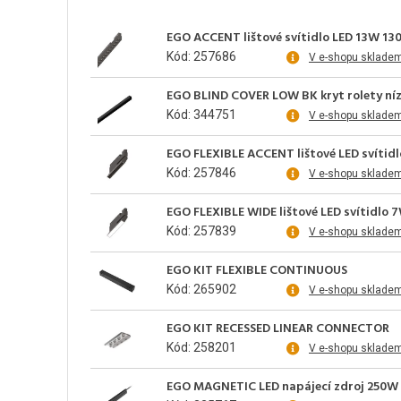
EGO ACCENT lištové svítidlo LED 13W 130
Kód: 257686
V e-shopu sklade
EGO BLIND COVER LOW BK kryt rolety níz
Kód: 344751
V e-shopu sklade
EGO FLEXIBLE ACCENT lištové LED svítidl
Kód: 257846
V e-shopu sklade
EGO FLEXIBLE WIDE lištové LED svítidlo 
Kód: 257839
V e-shopu sklade
EGO KIT FLEXIBLE CONTINUOUS
Kód: 265902
V e-shopu sklade
EGO KIT RECESSED LINEAR CONNECTOR
Kód: 258201
V e-shopu sklade
EGO MAGNETIC LED napájecí zdroj 250W 