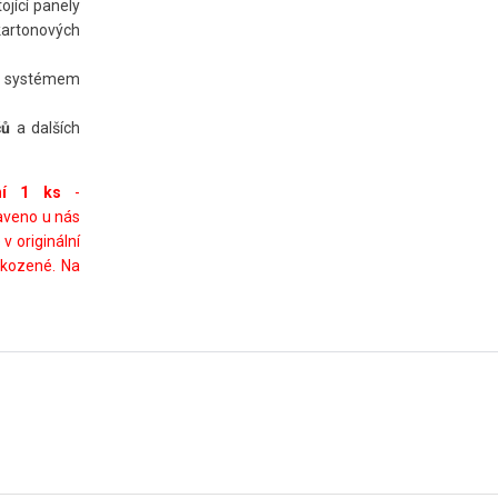
ojící panely
okartonových
ým systémem
čů
a dalších
ní 1 ks
-
taveno u nás
 originální
škozené. Na