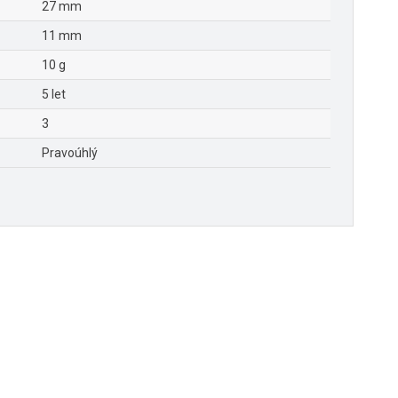
27 mm
11 mm
10 g
5 let
3
Pravoúhlý