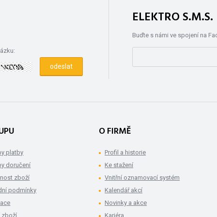
ELEKTRO S.M.S
Buďte s námi ve spojení na F
rázku:
UPU
O FIRMĚ
y platby
Profil a historie
y doručení
Ke stažení
nost zboží
Vnitřní oznamovací systém
ní podmínky
Kalendář akcí
mace
Novinky a akce
 zboží
Kariéra