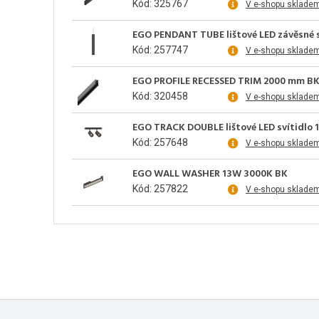
Kód: 325767
V e-shopu sklade
EGO PENDANT TUBE lištové LED závěsné s
Kód: 257747
V e-shopu sklade
EGO PROFILE RECESSED TRIM 2000 mm B
Kód: 320458
V e-shopu sklade
EGO TRACK DOUBLE lištové LED svítidlo 
Kód: 257648
V e-shopu sklade
EGO WALL WASHER 13W 3000K BK
Kód: 257822
V e-shopu sklade