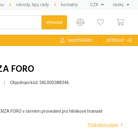
pu
návody, tipy, rady
kontakty
CZK
česky
nepřihlášen
přihlásit
ZA FORO
Objednací kód: SKL000388346
NZA FORO v černém provedení pro hliníkové hranaté
Podrobný popis