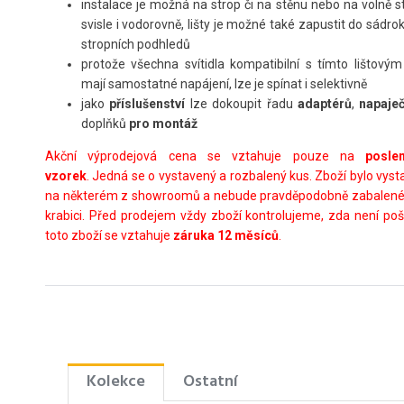
instalace je možná na strop či na stěnu nebo na volně st
svisle i vodorovně, lišty je možné také zapustit do sádr
stropních podhledů
protože všechna svítidla kompatibilní s tímto lištov
mají samostatné napájení, lze je spínat i selektivně
jako
příslušenství
lze dokoupit řadu
adaptérů
,
napaje
doplňků
pro montáž
Akční výprodejová cena se vztahuje pouze na
posle
vzorek
. Jedná se o vystavený a rozbalený kus. Zboží bylo vys
na některém z showroomů a nebude pravděpodobně zabalené v
krabici. Před prodejem vždy zboží kontrolujeme, zda není po
toto zboží se vztahuje
záruka 12 měsíců
.
Kolekce
Ostatní