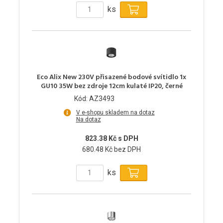
ks
Eco Alix New 230V přisazené bodové svítidlo 1x
GU10 35W bez zdroje 12cm kulaté IP20, černé
Kód: AZ3493
V e-shopu skladem na dotaz
Na dotaz
823.38 Kč s DPH
680.48 Kč bez DPH
ks