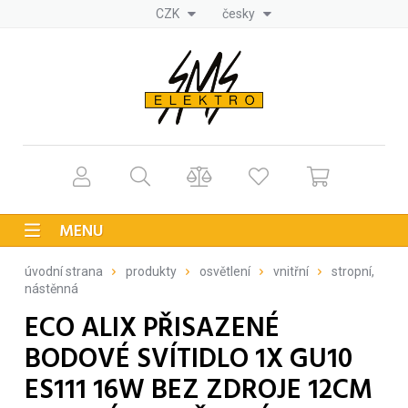
CZK
česky
MENU
úvodní strana
produkty
osvětlení
vnitřní
stropní,
nástěnná
ECO ALIX PŘISAZENÉ
BODOVÉ SVÍTIDLO 1X GU10
ES111 16W BEZ ZDROJE 12CM