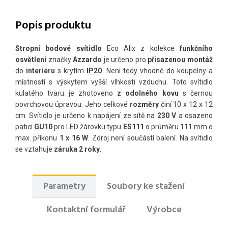
Popis produktu
Stropní bodové svítidlo
Eco Alix z kolekce
funkčního
osvětlení
značky
Azzardo
je určeno pro
přisazenou montáž
do
interiéru
s krytím
IP20
. Není tedy vhodné do koupelny a
místností s výskytem vyšší vlhkosti vzduchu. Toto svítidlo
kulatého tvaru je zhotoveno
z odolného kovu
s černou
povrchovou úpravou. Jeho celkové
rozměry
činí 10 x 12 x 12
cm. Svítidlo je určeno k napájení ze sítě na
230 V
a osazeno
paticí
GU10
pro LED žárovku typu
ES111
o průměru 111 mm o
max. příkonu
1 x 16 W
. Zdroj není součástí balení. Na svítidlo
se vztahuje
záruka 2 roky
.
Parametry
Soubory ke stažení
Kontaktní formulář
Výrobce