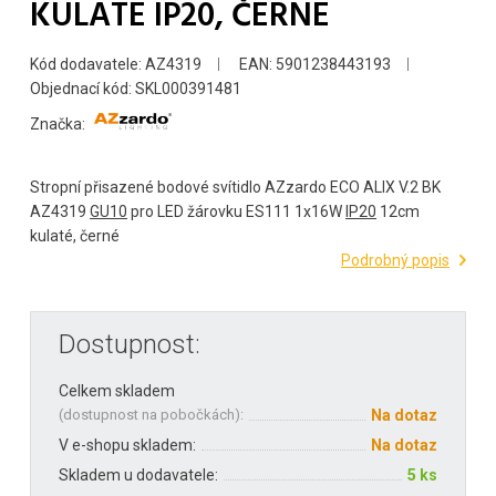
KULATÉ IP20, ČERNÉ
Kód dodavatele: AZ4319
EAN: 5901238443193
Objednací kód: SKL000391481
Značka:
Stropní přisazené bodové svítidlo AZzardo ECO ALIX V.2 BK
AZ4319
GU10
pro LED žárovku ES111 1x16W
IP20
12cm
kulaté, černé
Podrobný popis
Dostupnost:
Celkem skladem
(
dostupnost na pobočkách
):
Na dotaz
V e-shopu skladem:
Na dotaz
Skladem u dodavatele:
5 ks