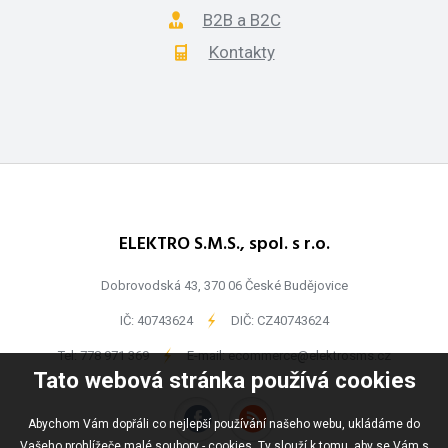
B2B a B2C
Kontakty
ELEKTRO S.M.S., spol. s r.o.
Dobrovodská 43, 370 06 České Budějovice
IČ: 40743624
-
DIČ: CZ40743624
Tel:
778 971 369
-
E-mail:
ecommerce@elektrosms.cz
Tato webová stránka používá cookies
Abychom Vám dopřáli co nejlepší používání našeho webu, ukládáme do
Vašeho prohlížeče malé soubory - cookies. Ty slouží k tomu, aby se Vám s