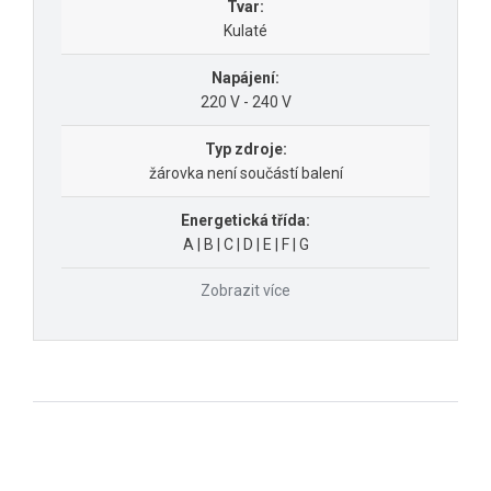
Tvar:
Kulaté
Napájení:
220 V - 240 V
Typ zdroje:
žárovka není součástí balení
Energetická třída:
A | B | C | D | E | F | G
Zobrazit více