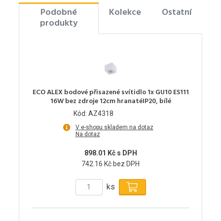
Podobné
Kolekce
Ostatní
produkty
ECO ALEX bodové přisazené svítidlo 1x GU10 ES111
16W bez zdroje 12cm hranatéIP20, bílé
Kód: AZ4318
V e-shopu skladem na dotaz
Na dotaz
898.01 Kč s DPH
742.16 Kč bez DPH
ks