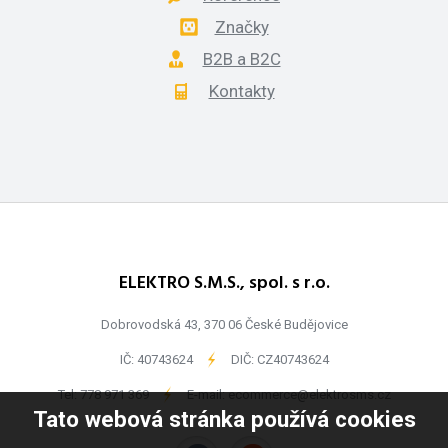
Značky
B2B a B2C
Kontakty
ELEKTRO S.M.S., spol. s r.o.
Dobrovodská 43, 370 06 České Budějovice
IČ: 40743624
-
DIČ: CZ40743624
Tel:
778 971 369
-
E-mail:
ecommerce@elektrosms.cz
Tato webová stránka používá cookies