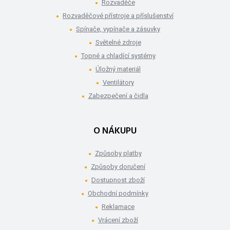
Rozvaděče
Rozvaděčové přístroje a příslušenství
Spínače, vypínače a zásuvky
Světelné zdroje
Topné a chladící systémy
Úložný materiál
Ventilátory
Zabezpečení a čidla
O NÁKUPU
Způsoby platby
Způsoby doručení
Dostupnost zboží
Obchodní podmínky
Reklamace
Vrácení zboží