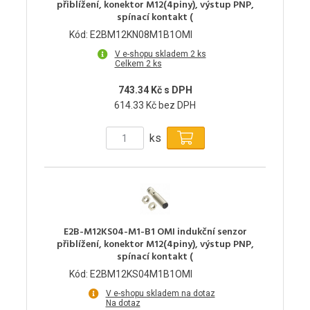
přiblížení, konektor M12(4piny), výstup PNP,
spínací kontakt (
Kód: E2BM12KN08M1B1OMI
V e-shopu skladem 2 ks
Celkem 2 ks
743.34 Kč s DPH
614.33 Kč bez DPH
ks
E2B-M12KS04-M1-B1 OMI indukční senzor
přiblížení, konektor M12(4piny), výstup PNP,
spínací kontakt (
Kód: E2BM12KS04M1B1OMI
V e-shopu skladem na dotaz
Na dotaz