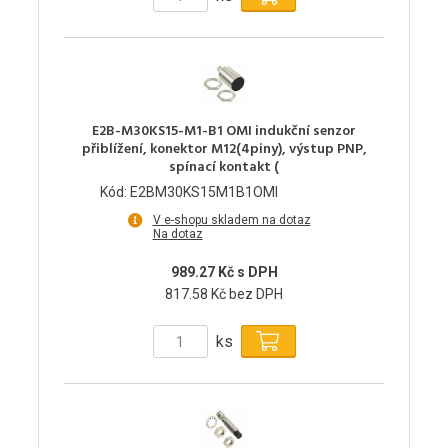
E2B-M30KS15-M1-B1 OMI indukční senzor
přiblížení, konektor M12(4piny), výstup PNP,
spínací kontakt (
Kód: E2BM30KS15M1B1OMI
V e-shopu skladem na dotaz
Na dotaz
989.27 Kč s DPH
817.58 Kč bez DPH
ks