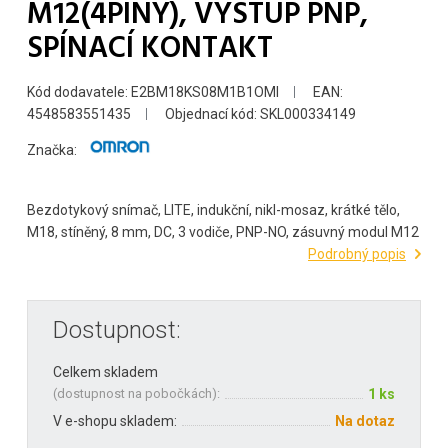
M12(4PINY), VÝSTUP PNP,
SPÍNACÍ KONTAKT
Kód dodavatele: E2BM18KS08M1B1OMI
EAN:
4548583551435
Objednací kód: SKL000334149
Značka:
Bezdotykový snímač, LITE, indukční, nikl-mosaz, krátké tělo,
M18, stíněný, 8 mm, DC, 3 vodiče, PNP-NO, zásuvný modul M12
Podrobný popis
Dostupnost:
Celkem skladem
(
dostupnost na pobočkách
):
1 ks
V e-shopu skladem:
Na dotaz