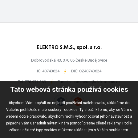
ELEKTRO S.M.S., spol. s r.o.
Dobrovodská 43, 370 06 České Budějovice
IČ: 40743624
-
DIČ: CZ40743624
Tel:
778 971 369
-
E-mail:
ecommerce@elektrosms.cz
Tato webová stránka používá cookies
Abychom Vám dopřáli co nejlepší používání našeho webu, ukládáme do
Vašeho prohlížeče malé soubory - cookies. Ty slouží k tomu, aby se Vám s
webem dobře pracovalo, abychom mohli vyhodnocovat jeho návštěvnost a
případně Vám usnadnili návrat k nám pomocí přesně cílené reklamy. Podle
zákona některé typy cookies můžeme ukládat jen s Vaším souhlasem.