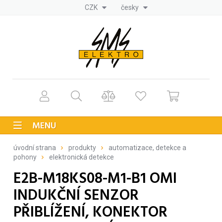
CZK
česky
MENU
úvodní strana
produkty
automatizace, detekce a
pohony
elektronická detekce
E2B-M18KS08-M1-B1 OMI
INDUKČNÍ SENZOR
PŘIBLÍŽENÍ, KONEKTOR