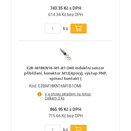
743.35 Kč s DPH
614.34 Kč bez DPH
ks
E2B-M18KN16-M1-B1 OMI indukční senzor
přiblížení, konektor M12(4piny), výstup PNP,
spínací kontakt (
Kód: E2BM18KN16M1B1OMI
V e-shopu skladem na dotaz
Celkem 2 ks
865.95 Kč s DPH
715.66 Kč bez DPH
ks