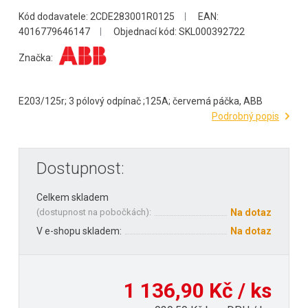
Kód dodavatele: 2CDE283001R0125
EAN:
4016779646147
Objednací kód: SKL000392722
Značka:
E203/125r; 3 pólový odpínač ;125A; červemá páčka, ABB
Podrobný popis
Dostupnost:
Celkem skladem
(
dostupnost na pobočkách
):
Na dotaz
V e-shopu skladem:
Na dotaz
1 136,90 Kč / ks