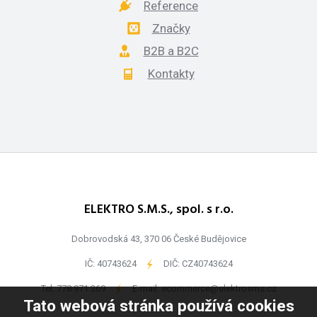
Reference
Značky
B2B a B2C
Kontakty
ELEKTRO S.M.S., spol. s r.o.
Dobrovodská 43, 370 06 České Budějovice
IČ: 40743624
-
DIČ: CZ40743624
Tel:
778 971 369
-
E-mail:
ecommerce@elektrosms.cz
Tato webová stránka používá cookies