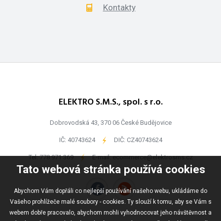
Kontakty
ELEKTRO S.M.S., spol. s r.o.
Dobrovodská 43, 370 06 České Budějovice
IČ: 40743624
-
DIČ: CZ40743624
Tel:
778 971 369
-
E-mail:
ecommerce@elektrosms.cz
Tato webová stránka používá cookies
Abychom Vám dopřáli co nejlepší používání našeho webu, ukládáme do
Vašeho prohlížeče malé soubory - cookies. Ty slouží k tomu, aby se Vám s
webem dobře pracovalo, abychom mohli vyhodnocovat jeho návštěvnost a