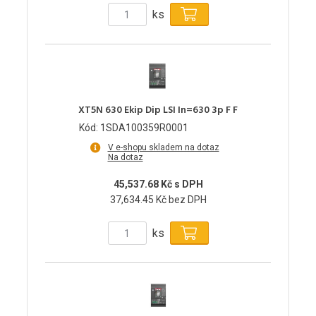
ks
XT5N 630 Ekip Dip LSI In=630 3p F F
Kód: 1SDA100359R0001
V e-shopu skladem na dotaz
Na dotaz
45,537.68 Kč s DPH
37,634.45 Kč bez DPH
ks