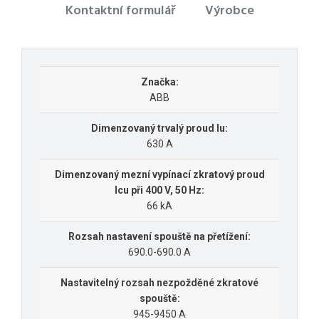
Kontaktní formulář
Výrobce
Značka:
ABB
Dimenzovaný trvalý proud Iu:
630 A
Dimenzovaný mezní vypínací zkratový proud
Icu při 400 V, 50 Hz:
66 kA
Rozsah nastavení spouště na přetížení:
690.0-690.0 A
Nastavitelný rozsah nezpožděné zkratové
spouště:
945-9450 A