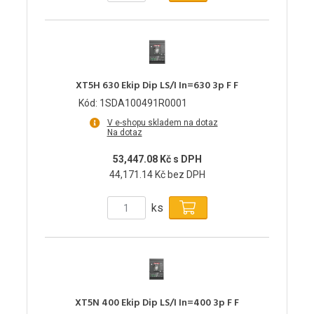
XT5H 630 Ekip Dip LS/I In=630 3p F F
Kód: 1SDA100491R0001
V e-shopu skladem na dotaz
Na dotaz
53,447.08 Kč s DPH
44,171.14 Kč bez DPH
ks
XT5N 400 Ekip Dip LS/I In=400 3p F F