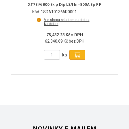
XT7S M 800 Ekip Dip LS/I In=800A 3p F F
Kód: 1SDA101366R0001
V e-shopu skladem na dotaz
Na dotaz
75,432.23 Kč s DPH
62,340.69 Kč bez DPH
ks