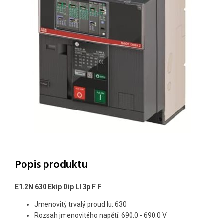
Popis produktu
E1.2N 630 Ekip Dip LI 3p F F
Jmenovitý trvalý proud Iu: 630
Rozsah jmenovitého napětí: 690.0 - 690.0 V