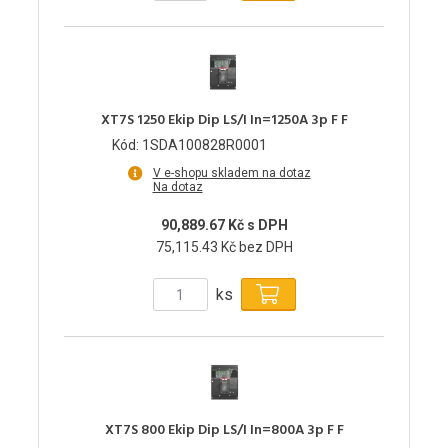
XT7S 1250 Ekip Dip LS/I In=1250A 3p F F
Kód: 1SDA100828R0001
V e-shopu skladem na dotaz
Na dotaz
90,889.67 Kč s DPH
75,115.43 Kč bez DPH
ks
XT7S 800 Ekip Dip LS/I In=800A 3p F F