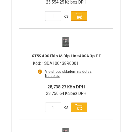
25,554.25 Kč bez DPH
ks
XT5S 400 Ekip M Dip I In=400A 3p F F
Kód: 1SDA100438R0001
V e-shopu skladem na dotaz
Na dotaz
28,738.27 Kč s DPH
23,750.64 Kč bez DPH
ks