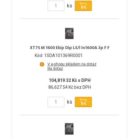
ks
XT7S M 1600 Ekip Dip LS/I In1600A 3p F F
Kód: 1SDA101369R0001
V e-shopu skladem na dotaz
Na dotaz
104,819.32 Kč s DPH
86,627.54 Kč bez DPH
ks