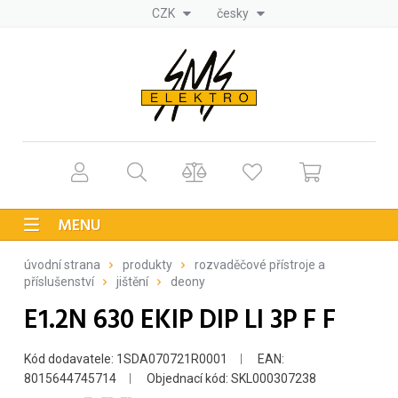
CZK
česky
MENU
úvodní strana
produkty
rozvaděčové přístroje a
příslušenství
jištění
deony
E1.2N 630 EKIP DIP LI 3P F F
Kód dodavatele: 1SDA070721R0001
EAN:
8015644745714
Objednací kód: SKL000307238