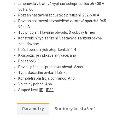
Jmenovitá zkratová vypínací schopnost Icu při 400 V,
50 Hz: 66
Rozsah nastavení spouštěče přetížení: 252-630 A
Rozsah nastavení nezpožděné zkratové spouště: 945-
9450 A
Typ připojení hlavního obvodu: Šroubový třmen
Konstrukční typ zařízení: Vestavěné zařízení pevně
zabudované
Počet pomocných přep. kontaktů: 4
K dispozici je indikace aktivace: ano
Počet pólů: 3
Pozice připojení pro hlavní obvod: Vzadu
Typ ovládacího prvku: Tlačítko
Kompletní přístroj s ochranou: Ano
Volitelný pohon: Ano
Stupeň krytí (
IP
):
IP30
Parametry
Soubory ke stažení