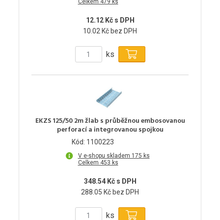
Celkem 479 ks
12.12 Kč s DPH
10.02 Kč bez DPH
ks
EKZS 125/50 2m žlab s průběžnou embosovanou
perforací a integrovanou spojkou
Kód: 1100223
V e-shopu skladem 175 ks
Celkem 453 ks
348.54 Kč s DPH
288.05 Kč bez DPH
ks