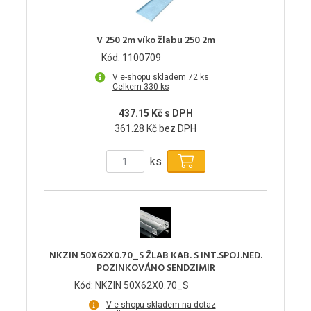
V 250 2m víko žlabu 250 2m
Kód: 1100709
V e-shopu skladem 72 ks
Celkem 330 ks
437.15 Kč s DPH
361.28 Kč bez DPH
ks
NKZIN 50X62X0.70_S ŽLAB KAB. S INT.SPOJ.NED.
POZINKOVÁNO SENDZIMIR
Kód: NKZIN 50X62X0.70_S
V e-shopu skladem na dotaz