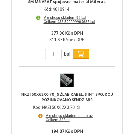
SM M6 VRAT spojovací materiál M6 vrat.
Kód: 4010914
V e-shopu skladem 96 bal
Celkem 433.599999904633 bal
377.36 Kč s DPH
311.87 Kč bez DPH
bal
NKZI 50X62X0.70_S ŽLAB KABEL. S INT.SPOJKOU
POZINKOVÁNO SENDZIMIR
Kód: NKZI 50X62X0.70_S
V e-shopu skladem na dotaz
Celkem 338 m
194.07 Kč s DPH