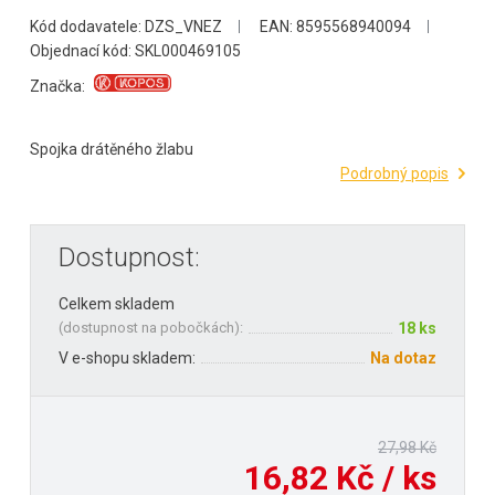
Kód dodavatele: DZS_VNEZ
EAN: 8595568940094
Objednací kód: SKL000469105
Značka:
Spojka drátěného žlabu
Podrobný popis
Dostupnost:
Celkem skladem
(
dostupnost na pobočkách
):
18 ks
V e-shopu skladem:
Na dotaz
27,98 Kč
16,82 Kč / ks