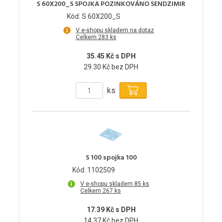
S 60X200_S SPOJKA POZINKOVÁNO SENDZIMIR
Kód: S 60X200_S
V e-shopu skladem na dotaz
Celkem 283 ks
35.45 Kč s DPH
29.30 Kč bez DPH
ks
S 100 spojka 100
Kód: 1102509
V e-shopu skladem 85 ks
Celkem 267 ks
17.39 Kč s DPH
14.37 Kč bez DPH