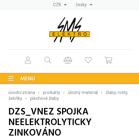
CZK
česky
MENU
úvodní strana
produkty
úložný materiál
žlaby, rošty,
žebříky
plechové žlaby
DZS_VNEZ SPOJKA
NEELEKTROLYTICKY
ZINKOVÁNO