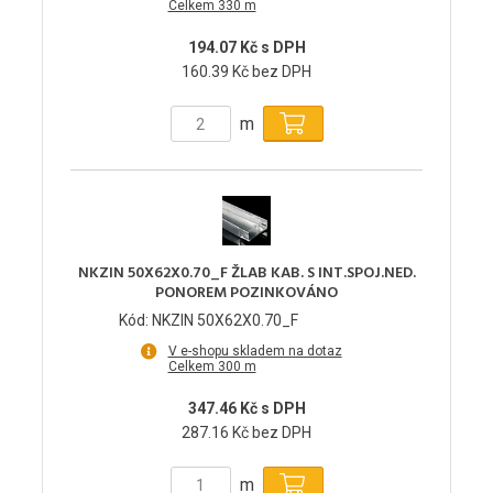
Celkem 330 m
194.07 Kč s DPH
160.39 Kč bez DPH
m
NKZIN 50X62X0.70_F ŽLAB KAB. S INT.SPOJ.NED.
PONOREM POZINKOVÁNO
Kód: NKZIN 50X62X0.70_F
V e-shopu skladem na dotaz
Celkem 300 m
347.46 Kč s DPH
287.16 Kč bez DPH
m