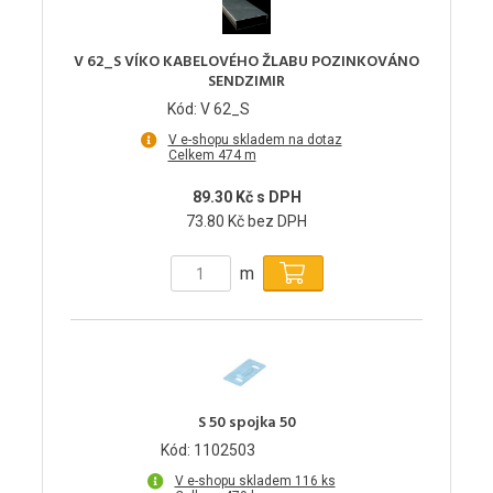
V 62_S VÍKO KABELOVÉHO ŽLABU POZINKOVÁNO
SENDZIMIR
Kód: V 62_S
V e-shopu skladem na dotaz
Celkem 474 m
89.30 Kč s DPH
73.80 Kč bez DPH
m
S 50 spojka 50
Kód: 1102503
V e-shopu skladem 116 ks