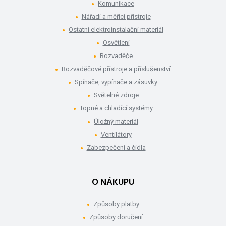
Komunikace
Nářadí a měřící přístroje
Ostatní elektroinstalační materiál
Osvětlení
Rozvaděče
Rozvaděčové přístroje a příslušenství
Spínače, vypínače a zásuvky
Světelné zdroje
Topné a chladící systémy
Úložný materiál
Ventilátory
Zabezpečení a čidla
O NÁKUPU
Způsoby platby
Způsoby doručení