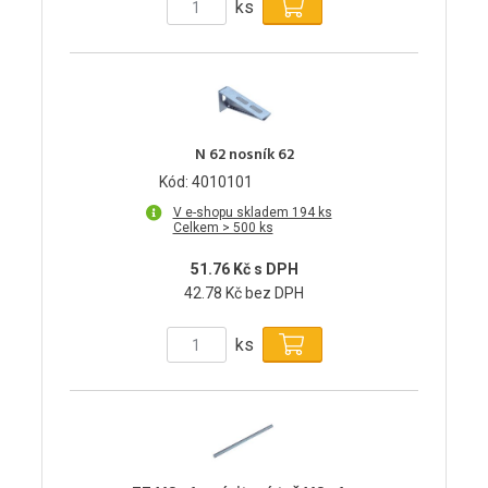
ks
N 62 nosník 62
Kód: 4010101
V e-shopu skladem 194 ks
Celkem > 500 ks
51.76 Kč s DPH
42.78 Kč bez DPH
ks