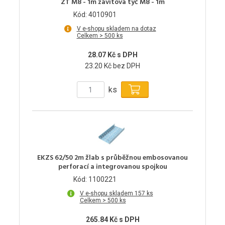
ZT M8 - 1m závitová tyč M8 - 1m
Kód: 4010901
V e-shopu skladem na dotaz
Celkem > 500 ks
28.07 Kč s DPH
23.20 Kč bez DPH
ks
EKZS 62/50 2m žlab s průběžnou embosovanou
perforací a integrovanou spojkou
Kód: 1100221
V e-shopu skladem 157 ks
Celkem > 500 ks
265.84 Kč s DPH