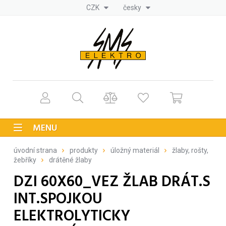
CZK
česky
MENU
úvodní strana
produkty
úložný materiál
žlaby, rošty,
žebříky
drátěné žlaby
DZI 60X60_VEZ ŽLAB DRÁT.S
INT.SPOJKOU
ELEKTROLYTICKY