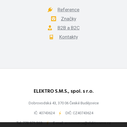
Reference
Značky
B2B a B2C
Kontakty
ELEKTRO S.M.S., spol. s r.o.
Dobrovodská 43, 370 06 České Budějovice
IČ: 40743624
-
DIČ: CZ40743624
Tel:
778 971 369
-
E-mail:
ecommerce@elektrosms.cz