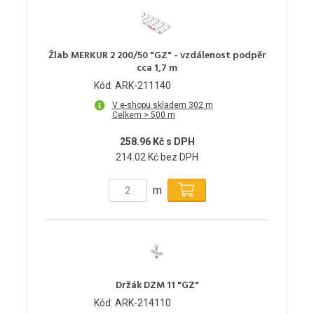
Žlab MERKUR 2 200/50 "GZ" - vzdálenost podpěr
cca 1,7 m
Kód: ARK-211140
V e-shopu skladem 302 m
Celkem > 500 m
258.96 Kč s DPH
214.02 Kč bez DPH
m
Držák DZM 11 "GZ"
Kód: ARK-214110