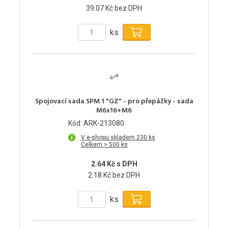
39.07 Kč bez DPH
ks
Spojovací sada SPM 1 "GZ" - pro přepážky - sada
M6x16+M6
Kód: ARK-213080
V e-shopu skladem 230 ks
Celkem > 500 ks
2.64 Kč s DPH
2.18 Kč bez DPH
ks