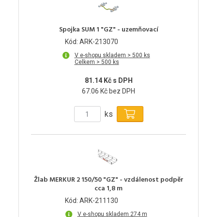
Spojka SUM 1 "GZ" - uzemňovací
Kód: ARK-213070
V e-shopu skladem > 500 ks
Celkem > 500 ks
81.14 Kč s DPH
67.06 Kč bez DPH
ks
Žlab MERKUR 2 150/50 "GZ" - vzdálenost podpěr
cca 1,8 m
Kód: ARK-211130
V e-shopu skladem 274 m