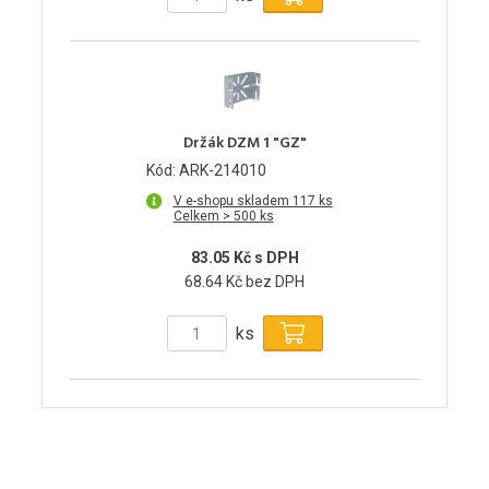
Držák DZM 1 "GZ"
Kód: ARK-214010
V e-shopu skladem 117 ks
Celkem > 500 ks
83.05 Kč s DPH
68.64 Kč bez DPH
ks