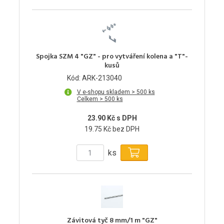
Spojka SZM 4 "GZ" - pro vytváření kolena a "T"-
kusů
Kód: ARK-213040
V e-shopu skladem > 500 ks
Celkem > 500 ks
23.90 Kč s DPH
19.75 Kč bez DPH
ks
Závitová tyč 8 mm/1 m "GZ"