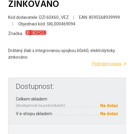
ZINKOVÁNO
Kód dodavatele: DZI 60X60_VEZ
EAN: 8595568939999
Objednací kód: SKL000469094
Značka:
Drátěný žlab s integrovanou spojkou 60x60, elektrolyticky
zinkováno
Podrobný popis
Dostupnost:
Celkem skladem
(
dostupnost na pobočkách
):
Na dotaz
V e-shopu skladem:
Na dotaz