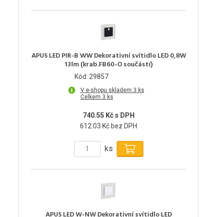
APUS LED PIR-B WW Dekorativní svítidlo LED 0,8W
13lm (krab.FB60-O součástí)
Kód: 29857
V e-shopu skladem 3 ks
Celkem 3 ks
740.55 Kč s DPH
612.03 Kč bez DPH
ks
APUS LED W-NW Dekorativní svítidlo LED