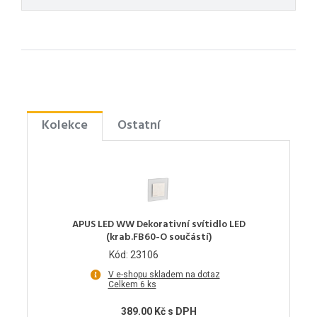
Kolekce
Ostatní
APUS LED WW Dekorativní svítidlo LED
(krab.FB60-O součástí)
Kód: 23106
V e-shopu skladem na dotaz
Celkem 6 ks
389.00 Kč s DPH