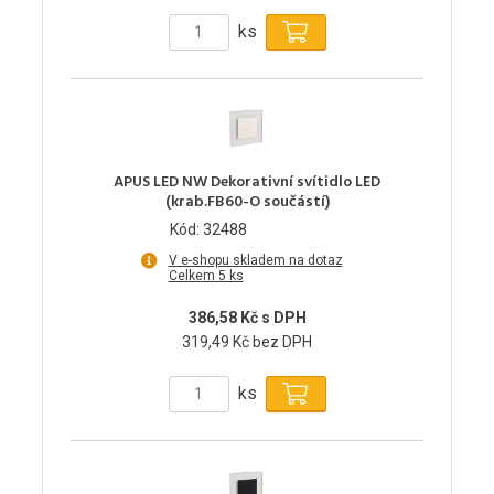
ks
APUS LED NW Dekorativní svítidlo LED
(krab.FB60-O součástí)
Kód: 32488
V e-shopu skladem na dotaz
Celkem 5 ks
386,58 Kč s DPH
319,49 Kč bez DPH
ks