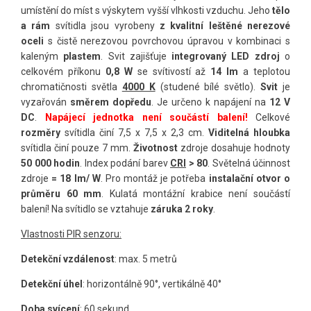
umístění do míst s výskytem vyšší vlhkosti vzduchu. Jeho
tělo
a rám
svítidla jsou vyrobeny
z kvalitní leštěné nerezové
oceli
s čistě nerezovou povrchovou úpravou
v kombinaci s
kaleným
plastem
. Svit zajišťuje
integrovaný LED zdroj
o
celkovém příkonu
0,8 W
se svítivostí až
14 lm
a teplotou
chromatičnosti světla
4000 K
(studené bílé světlo).
Svit
je
vyzařován
směrem dopředu
. Je určeno k napájení na
12 V
DC
.
Napájecí jednotka není součástí balení!
Celkové
rozměry
svítidla činí 7,5 x 7,5 x 2,3 cm.
Viditelná hloubka
svítidla činí pouze 7 mm.
Životnost
zdroje dosahuje hodnoty
50 000 hodin
. Index podání barev
CRI
> 80
. Světelná účinnost
zdroje
= 18 lm/ W
. Pro montáž je potřeba
instalační otvor
o
průměru 60 mm
. Kulatá montážní krabice není součástí
balení! Na svítidlo se vztahuje
záruka 2 roky
.
Vlastnosti
PIR
senzoru:
Detekční vzdálenost
: max. 5 metrů
Detekční úhel
: horizontálně 90°, vertikálně 40°
Doba svícení
: 60 sekund