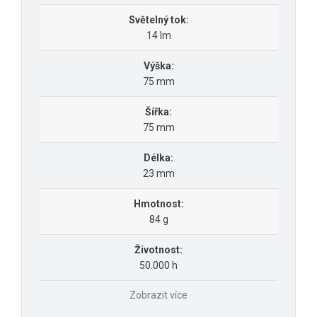
Světelný tok:
14 lm
Výška:
75 mm
Šířka:
75 mm
Délka:
23 mm
Hmotnost:
84 g
Životnost:
50.000 h
Zobrazit více