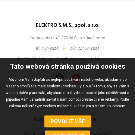
ELEKTRO S.M.S., spol. s r.o.
Dobrovodská 43, 370 06 České Budějovice
IČ: 40743624
-
DIČ: CZ40743624
Tel:
778 971 369
-
E-mail:
ecommerce@elektrosms.cz
Tato webová stránka používá cookies
Abychom Vám dopřáli co nejlepší používání našeho webu, ukládáme do
Vašeho prohlížeče malé soubory - cookies. Ty slouží k tomu, aby se Vám s
webem dobře pracovalo, abychom mohli vyhodnocovat jeho návštěvnost a
případně Vám usnadnili návrat k nám pomocí přesně cílené reklamy. Podle
zákona některé typy cookies můžeme ukládat jen s Vaším souhlasem.
Podmínky užívání
Mapa webu
© Copyright ELEKTRO S.M.S., spol s r.o., Všechna