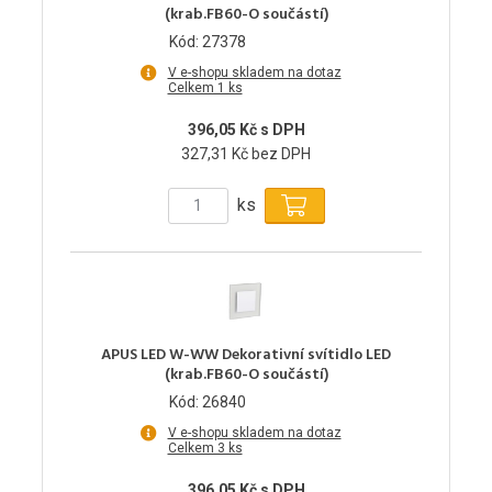
(krab.FB60-O součástí)
Kód: 27378
V e-shopu skladem na dotaz
Celkem 1 ks
396,05 Kč s DPH
327,31 Kč bez DPH
ks
APUS LED W-WW Dekorativní svítidlo LED
(krab.FB60-O součástí)
Kód: 26840
V e-shopu skladem na dotaz
Celkem 3 ks
396.05 Kč s DPH