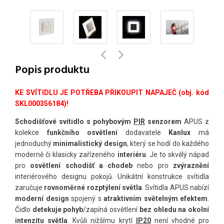
Popis produktu
KE SVÍTIDLU JE POTŘEBA PŘIKOUPIT NAPAJEČ (obj. kód
SKL000356184)!
Schodišťové svítidlo s pohybovým
PIR
senzorem
APUS z
kolekce
funkčního osvětlení
dodavatele
Kanlux
má
jednoduchý
minimalistický design
, který se hodí do každého
moderně či klasicky zařízeného
interiéru
. Je to skvělý nápad
pro
osvětlení schodišť a chodeb
nebo pro
zvýraznění
interiérového designu pokojů. Unikátní konstrukce svítidla
zaručuje
rovnoměrné rozptýlení světla
. Svítidla APUS nabízí
moderní design
spojený s
atraktivním světelným efektem
.
Čidlo
detekuje pohyb
/zapíná osvětlení
bez ohledu na okolní
intenzitu světla
. Kvůli nižšímu krytí
IP20
není vhodné pro