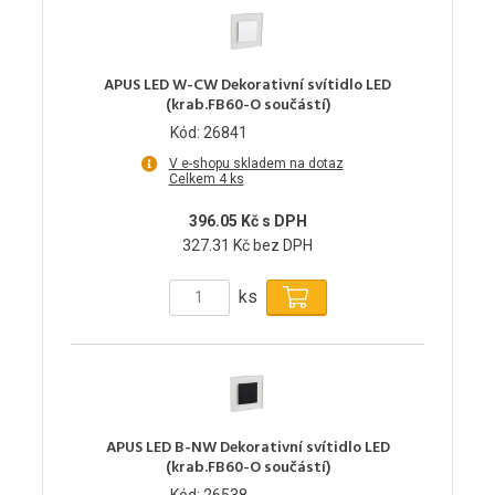
APUS LED W-CW Dekorativní svítidlo LED
(krab.FB60-O součástí)
Kód: 26841
V e-shopu skladem na dotaz
Celkem 4 ks
396.05 Kč s DPH
327.31 Kč bez DPH
ks
APUS LED B-NW Dekorativní svítidlo LED
(krab.FB60-O součástí)
Kód: 26538