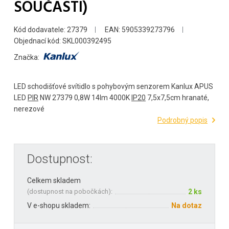
SOUČÁSTÍ)
Kód dodavatele: 27379
EAN: 5905339273796
Objednací kód: SKL000392495
Značka:
LED schodišťové svítidlo s pohybovým senzorem Kanlux APUS
LED
PIR
NW 27379 0,8W 14lm 4000K
IP20
7,5x7,5cm hranaté,
nerezové
Podrobný popis
Dostupnost:
Celkem skladem
(
dostupnost na pobočkách
):
2 ks
V e-shopu skladem:
Na dotaz