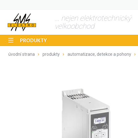
... nejen elektrotechnický
velkoobchod
PRODUKTY
úvodní strana
produkty
automatizace, detekce a pohony