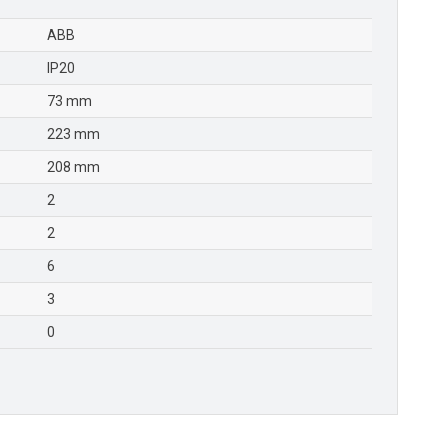
ABB
IP20
73 mm
223 mm
208 mm
2
2
6
3
0