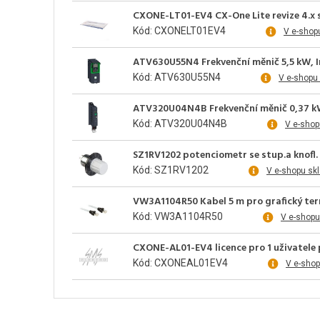
CXONE-LT01-EV4 CX-One Lite revize 4.x
Kód: CXONELT01EV4
V e-shop
ATV630U55N4 Frekvenční měnič 5,5 kW, In =
Kód: ATV630U55N4
V e-shopu
ATV320U04N4B Frekvenční měnič 0,37 kW, In
Kód: ATV320U04N4B
V e-shop
SZ1RV1202 potenciometr se stup.a knofl.
Kód: SZ1RV1202
V e-shopu sk
VW3A1104R50 Kabel 5 m pro grafický ter
Kód: VW3A1104R50
V e-shopu
CXONE-AL01-EV4 licence pro 1 uživatele
Kód: CXONEAL01EV4
V e-sho