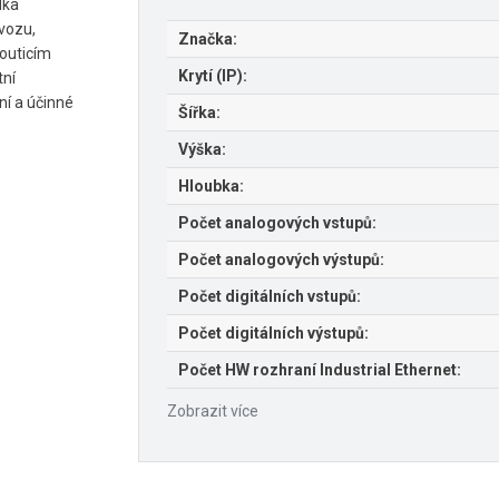
dka
ovozu,
Značka:
routicím
Krytí (IP):
tní
ní a účinné
Šířka:
Výška:
Hloubka:
Počet analogových vstupů:
Počet analogových výstupů:
Počet digitálních vstupů:
Počet digitálních výstupů:
Počet HW rozhraní Industrial Ethernet:
Zobrazit více