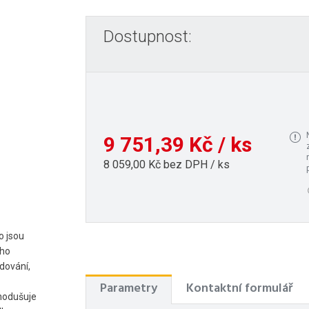
Dostupnost:
9 751,39 Kč / ks
8 059,00 Kč bez DPH / ks
o jsou
ého
dování,
Parametry
Kontaktní formulář
nodušuje