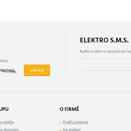
ELEKTRO S.M.S
Buďte s námi ve spojení na F
rázku:
UPU
O FIRMĚ
y platby
Profil a historie
y doručení
Ke stažení