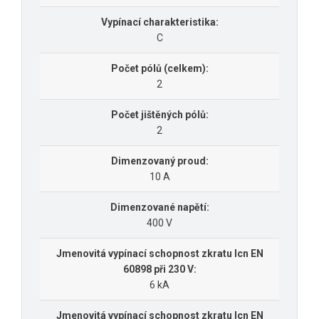
Vypínací charakteristika:
C
Počet pólů (celkem):
2
Počet jištěných pólů:
2
Dimenzovaný proud:
10 A
Dimenzované napětí:
400 V
Jmenovitá vypínací schopnost zkratu Icn EN
60898 při 230 V:
6 kA
Jmenovitá vypínací schopnost zkratu Icn EN