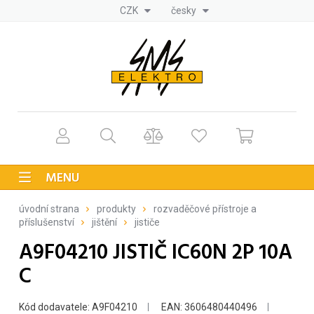
CZK
česky
MENU
úvodní strana
produkty
rozvaděčové přístroje a
příslušenství
jištění
jističe
A9F04210 JISTIČ IC60N 2P 10A
C
Kód dodavatele: A9F04210
EAN: 3606480440496