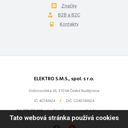
Značky
B2B a B2C
Kontakty
ELEKTRO S.M.S., spol. s r.o.
Dobrovodská 43, 370 06 České Budějovice
IČ: 40743624
-
DIČ: CZ40743624
Tel:
778 971 369
-
E-mail:
ecommerce@elektrosms.cz
Tato webová stránka používá cookies