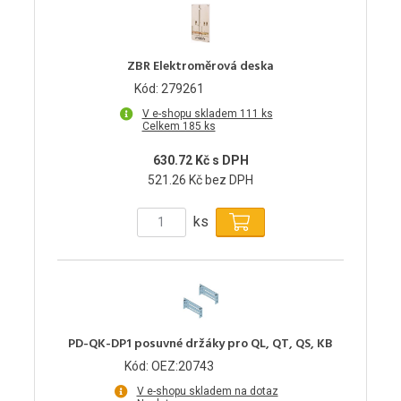
ZBR Elektroměrová deska
Kód: 279261
V e-shopu skladem 111 ks
Celkem 185 ks
630.72 Kč s DPH
521.26 Kč bez DPH
ks
PD-QK-DP1 posuvné držáky pro QL, QT, QS, KB
Kód: OEZ:20743
V e-shopu skladem na dotaz