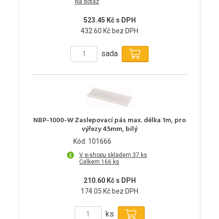
Na dotaz
523.45 Kč s DPH
432.60 Kč bez DPH
sada
NBP-1000-W Zaslepovací pás max. délka 1m, pro
výřezy 45mm, bílý
Kód: 101666
V e-shopu skladem 37 ks
Celkem 166 ks
210.60 Kč s DPH
174.05 Kč bez DPH
ks