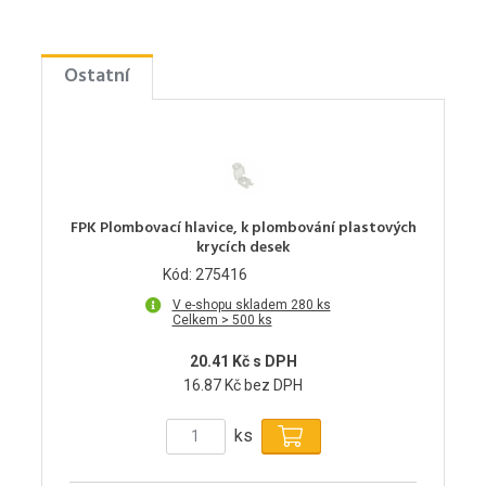
Ostatní
FPK Plombovací hlavice, k plombování plastových
krycích desek
Kód: 275416
V e-shopu skladem 280 ks
Celkem > 500 ks
20.41 Kč s DPH
16.87 Kč bez DPH
ks