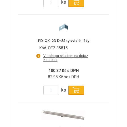
ks
PD-QK-2D Držáky svislé lišty
Kód: OEZ:35815
V e-shopu skladem na dotaz
Na dotaz
100.37 Kč s DPH
82.95 Kč bez DPH
ks