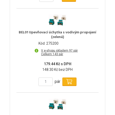
BEL01 Upevňovací úchytka s vodivým propojení
(zelená)
Kód: 275200
V e-shopu skladem 97 pár
Celkem 143 pár
179.44 Kč s DPH
148.30 Kč bez DPH
pár