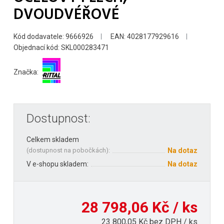
DVOUDVÉŘOVÉ
Kód dodavatele: 9666926
EAN: 4028177929616
Objednací kód: SKL000283471
Značka:
Dostupnost:
Celkem skladem
(
dostupnost na pobočkách
):
Na dotaz
V e-shopu skladem:
Na dotaz
28 798,06 Kč / ks
23 800,05 Kč bez DPH / ks