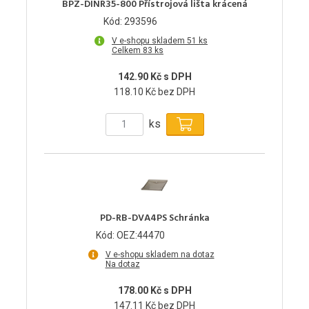
BPZ-DINR35-800 Přístrojová lišta krácená
Kód: 293596
V e-shopu skladem 51 ks
Celkem 83 ks
142.90 Kč s DPH
118.10 Kč bez DPH
ks
PD-RB-DVA4PS Schránka
Kód: OEZ:44470
V e-shopu skladem na dotaz
Na dotaz
178.00 Kč s DPH
147.11 Kč bez DPH