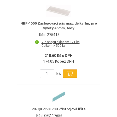
NBP-1000 Zaslepovací pás max. délka 1m, pro
výřezy 45mm, šedý
Kód: 275413
V e-shopu skladem 171 ks
Celkem > 500 ks
210.60 Kč s DPH
174.05 Kč bez DPH
ks
PD-QK-150LP08 Přístrojová lišta
Kód: OEZ:17656