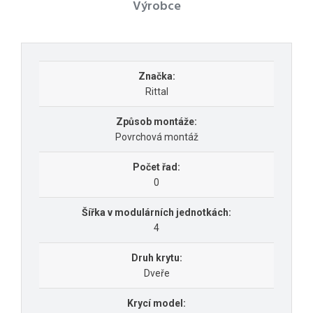
Výrobce
Značka:
Rittal
Způsob montáže:
Povrchová montáž
Počet řad:
0
Šířka v modulárních jednotkách:
4
Druh krytu:
Dveře
Krycí model: