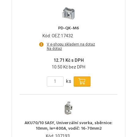
PD-QK-M6
Kód: OEZ:17432
V e-shopu skladem na dotaz
Na dotaz
12.71 Kč s DPH
10.50 Kč bez DPH
ks
AKU70/10 SASY, Univerzální svorka, sběrnice:
10mm, Ie=400A, vodič: 16-70mm2
Kód: 107193