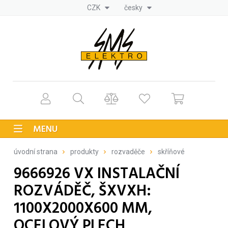
CZK
česky
MENU
úvodní strana
produkty
rozvaděče
skříňové
9666926 VX INSTALAČNÍ
ROZVÁDĚČ, ŠXVXH:
1100X2000X600 MM,
OCELOVÝ PLECH,