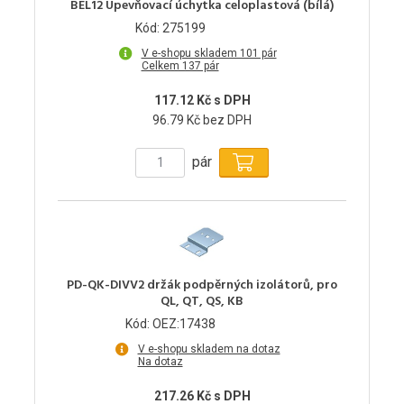
BEL12 Upevňovací úchytka celoplastová (bílá)
Kód: 275199
V e-shopu skladem 101 pár
Celkem 137 pár
117.12 Kč s DPH
96.79 Kč bez DPH
pár
PD-QK-DIVV2 držák podpěrných izolátorů, pro
QL, QT, QS, KB
Kód: OEZ:17438
V e-shopu skladem na dotaz
Na dotaz
217.26 Kč s DPH