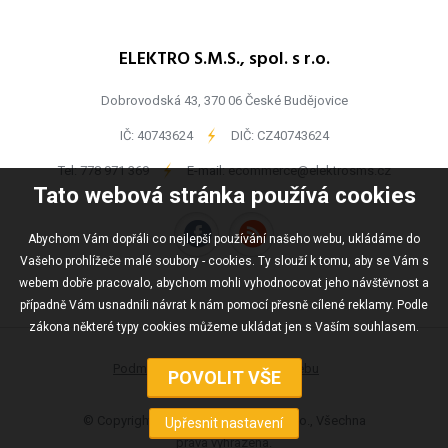
ELEKTRO S.M.S., spol. s r.o.
Dobrovodská 43, 370 06 České Budějovice
IČ: 40743624
-
DIČ: CZ40743624
Tel:
778 971 369
-
E-mail:
ecommerce@elektrosms.cz
Tato webová stránka používá cookies
Abychom Vám dopřáli co nejlepší používání našeho webu, ukládáme do
Vašeho prohlížeče malé soubory - cookies. Ty slouží k tomu, aby se Vám s
webem dobře pracovalo, abychom mohli vyhodnocovat jeho návštěvnost a
případně Vám usnadnili návrat k nám pomocí přesně cílené reklamy. Podle
zákona některé typy cookies můžeme ukládat jen s Vaším souhlasem.
Podmínky užívání
Mapa webu
© Copyright ELEKTRO S.M.S., spol s r.o., Všechna
práva vyhrazena.