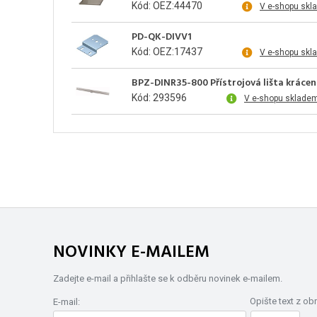
Kód: OEZ:44470
V e-shopu skl
PD-QK-DIVV1
Kód: OEZ:17437
V e-shopu skl
BPZ-DINR35-800 Přístrojová lišta kráce
Kód: 293596
V e-shopu skladem
NOVINKY E-MAILEM
Zadejte e-mail a přihlašte se k odběru novinek e-mailem.
Opište text z ob
E-mail: