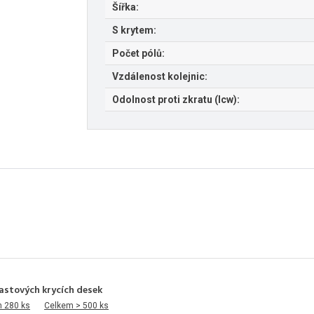
Šířka:
S krytem:
Počet pólů:
Vzdálenost kolejnic:
Odolnost proti zkratu (Icw):
astových krycích desek
m 280 ks
Celkem > 500 ks