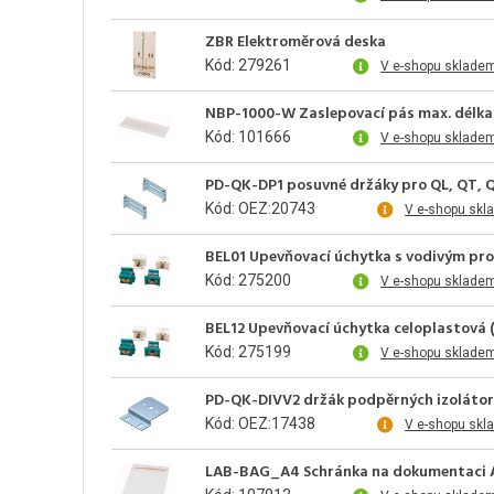
ZBR Elektroměrová deska
Kód: 279261
V e-shopu sklade
NBP-1000-W Zaslepovací pás max. délka 
Kód: 101666
V e-shopu skladem
PD-QK-DP1 posuvné držáky pro QL, QT, Q
Kód: OEZ:20743
V e-shopu skl
BEL01 Upevňovací úchytka s vodivým prop
Kód: 275200
V e-shopu skladem
BEL12 Upevňovací úchytka celoplastová (
Kód: 275199
V e-shopu skladem
PD-QK-DIVV2 držák podpěrných izolátorů
Kód: OEZ:17438
V e-shopu skl
LAB-BAG_A4 Schránka na dokumentaci 