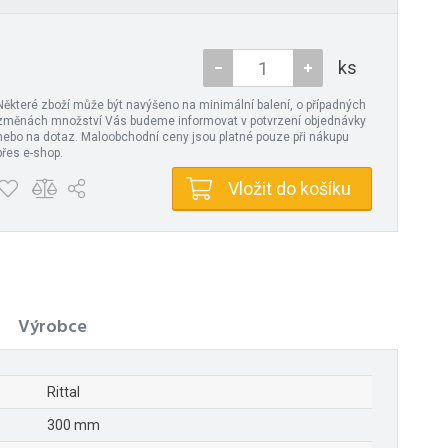
ks
Některé zboží může být navýšeno na minimální balení, o případných
změnách množství Vás budeme informovat v potvrzení objednávky
nebo na dotaz. Maloobchodní ceny jsou platné pouze při nákupu
přes e-shop.
Vložit do košíku
Výrobce
Rittal
300 mm