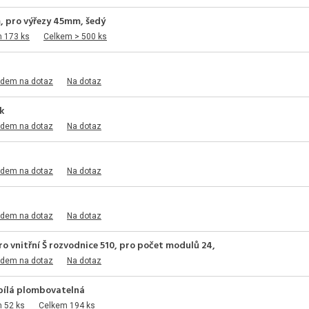
, pro výřezy 45mm, šedý
m 173 ks
Celkem > 500 ks
adem na dotaz
Na dotaz
k
adem na dotaz
Na dotaz
adem na dotaz
Na dotaz
adem na dotaz
Na dotaz
ro vnitřní Š rozvodnice 510, pro počet modulů 24,
adem na dotaz
Na dotaz
bílá plombovatelná
 52 ks
Celkem 194 ks