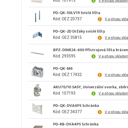
Kód: 107913
V e-shopu sklade
PD-QK-50LV19 Svislá lišta
Kód: OEZ:20737
V e-shopu skl
PD-QK-2D Držáky svislé lišty
Kód: OEZ:35815
V e-shopu skl
BPZ-DINR24-600 Přístrojová lišta kráce
Kód: 293595
V e-shopu skladem
PD-QK-M6
Kód: OEZ:17432
V e-shopu skl
AKU70/10 SASY, Univerzální svorka, sbě
Kód: 107193
V e-shopu skladem
PD-QK-DVA4PS Schránka
Kód: OEZ:34377
V e-shopu skl
PD-RB-DVA4PS Schránka