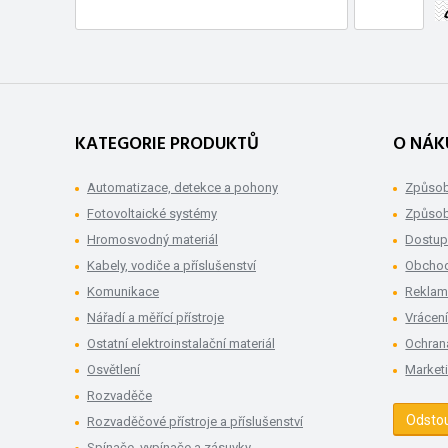
KATEGORIE PRODUKTŮ
O NÁK
Automatizace, detekce a pohony
Způsob
Fotovoltaické systémy
Způsob
Hromosvodný materiál
Dostup
Kabely, vodiče a příslušenství
Obchod
Komunikace
Rekla
Nářadí a měřící přístroje
Vrácení
Ostatní elektroinstalační materiál
Ochran
Osvětlení
Market
Rozvaděče
Odsto
Rozvaděčové přístroje a příslušenství
Spínače, vypínače a zásuvky