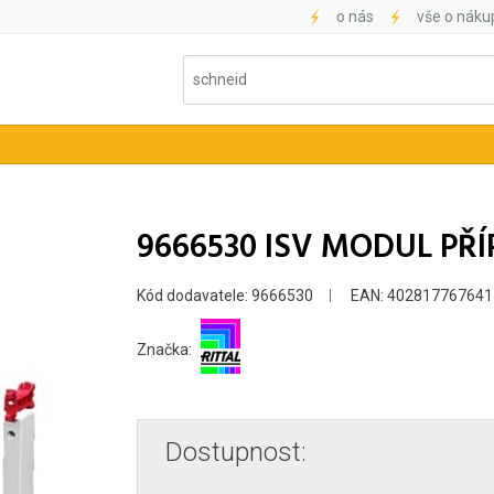
o nás
vše o náku
9666530 ISV MODUL PŘÍP
Kód dodavatele: 9666530
EAN: 402817767641
Značka:
Dostupnost: