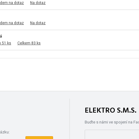
adem na dotaz
Na dotaz
adem na dotaz
Na dotaz
ná
 51 ks
Celkem 83 ks
ELEKTRO S.M.S
Buďte s námi ve spojení na F
rázku: