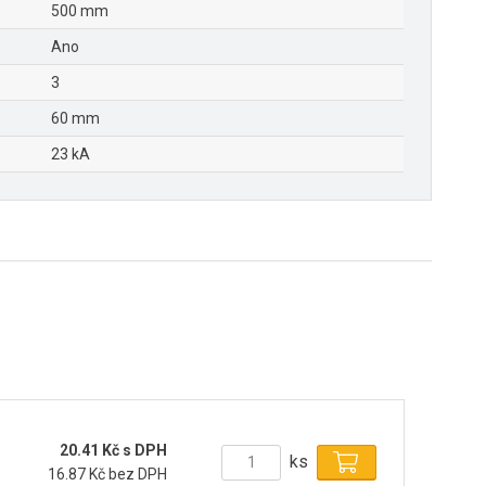
500 mm
Ano
3
60 mm
23 kA
20.41 Kč s DPH
ks
16.87 Kč bez DPH