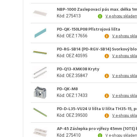
NBP-1000 Zaslepovací pás max. délka 1m
Kód: 275413
V e-shopu sklade
PD-QK-150LP08 Přístrojová lišta
Kód: OEZ:17656
V e-shopu skl
PD-RG-SB14 (PD-RGV-SB14) Svorkový blo
Kód: OEZ:40595
V e-shopu skl
PD-Q13-KMK08 Kryty
Kód: OEZ:35847
V e-shopu skl
PD-QK-M8
Kód: OEZ:17433
V e-shopu skl
PD-D-L35-VU24 U lišta U lišta TH35-15, p
Kód: OEZ:39500
V e-shopu skl
AP-45 Záslepka pro výřezy 45mm (10TE) 
Kód: 275410
V e-shopu skladem