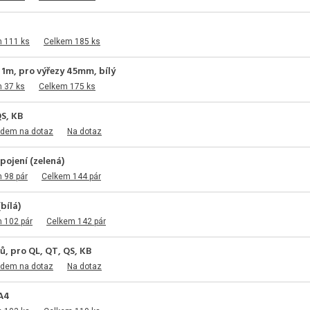
m 111 ks
Celkem 185 ks
1m, pro výřezy 45mm, bílý
 37 ks
Celkem 175 ks
S, KB
adem na dotaz
Na dotaz
ojení (zelená)
 98 pár
Celkem 144 pár
bílá)
 102 pár
Celkem 142 pár
, pro QL, QT, QS, KB
adem na dotaz
Na dotaz
A4