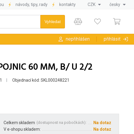
pu
návody, tipy, rady
kontakty
CZK
česky
nepřihlášen
přihlásit
OJNIC 60 MM, B/ U 2/2
1
Objednací kód: SKL000248221
Celkem skladem
(
dostupnost na pobočkách
):
Na dotaz
V e-shopu skladem:
Na dotaz