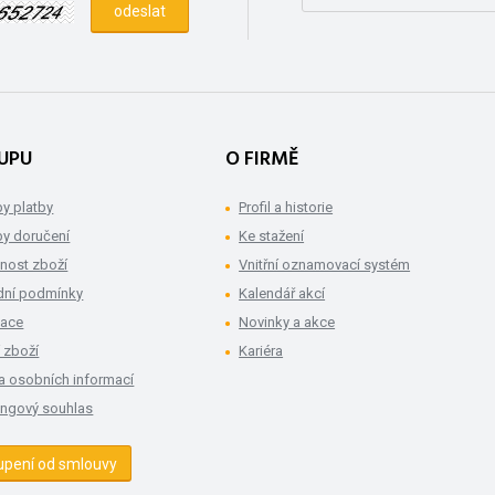
UPU
O FIRMĚ
y platby
Profil a historie
y doručení
Ke stažení
nost zboží
Vnitřní oznamovací systém
ní podmínky
Kalendář akcí
mace
Novinky a akce
 zboží
Kariéra
a osobních informací
ingový souhlas
upení od smlouvy