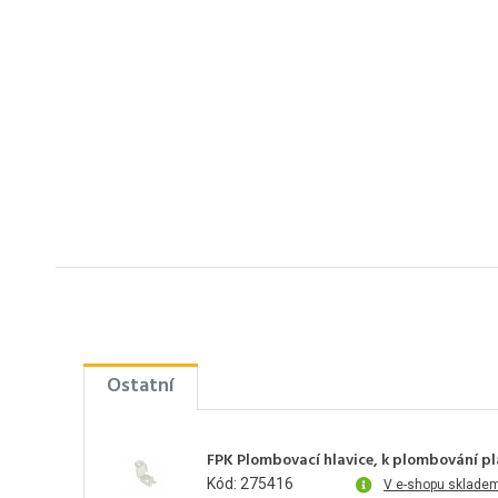
Ostatní
FPK Plombovací hlavice, k plombování pl
Kód: 275416
V e-shopu sklade