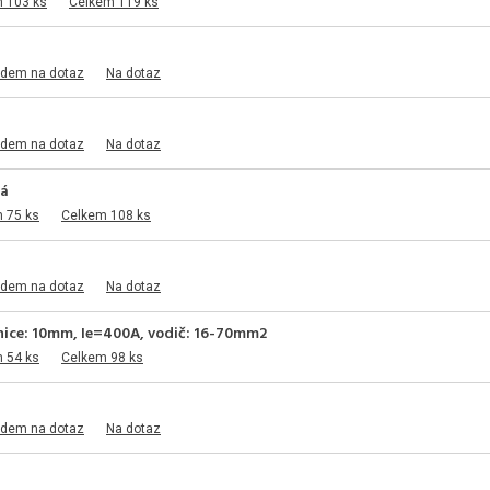
m 103 ks
Celkem 119 ks
adem na dotaz
Na dotaz
adem na dotaz
Na dotaz
ná
 75 ks
Celkem 108 ks
adem na dotaz
Na dotaz
rnice: 10mm, Ie=400A, vodič: 16-70mm2
 54 ks
Celkem 98 ks
adem na dotaz
Na dotaz