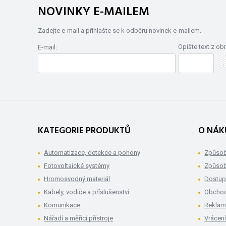
NOVINKY E-MAILEM
Zadejte e-mail a přihlašte se k odběru novinek e-mailem.
Opište text z ob
E-mail:
KATEGORIE PRODUKTŮ
O NÁK
Automatizace, detekce a pohony
Způsob
Fotovoltaické systémy
Způsob
Hromosvodný materiál
Dostup
Kabely, vodiče a příslušenství
Obchod
Komunikace
Rekla
Nářadí a měřící přístroje
Vrácení