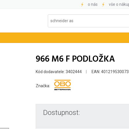
o nás
vše o náku
966 M6 F PODLOŽKA
Kód dodavatele: 3402444
EAN: 401219530073
Značka:
Dostupnost: