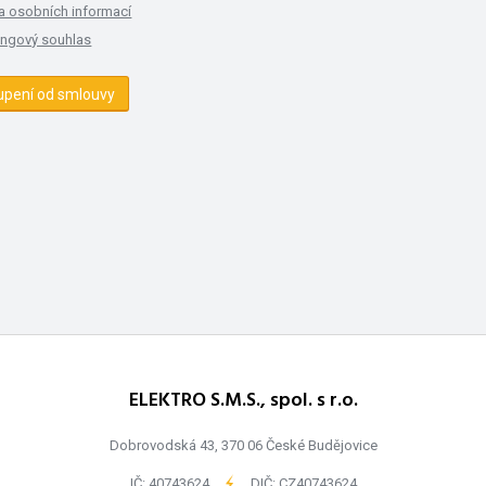
a osobních informací
ingový souhlas
upení od smlouvy
ELEKTRO S.M.S., spol. s r.o.
Dobrovodská 43, 370 06 České Budějovice
IČ: 40743624
-
DIČ: CZ40743624