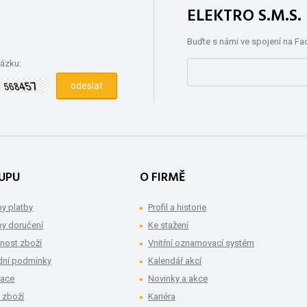
ELEKTRO S.M.S
Buďte s námi ve spojení na F
rázku:
UPU
O FIRMĚ
y platby
Profil a historie
y doručení
Ke stažení
nost zboží
Vnitřní oznamovací systém
ní podmínky
Kalendář akcí
mace
Novinky a akce
 zboží
Kariéra