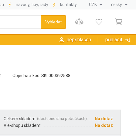
pu
návody, tipy, rady
kontakty
CZK
česky
nepřihlášen
přihlásit
1
Objednací kód: SKL000392588
Celkem skladem
(
dostupnost na pobočkách
):
Na dotaz
V e-shopu skladem:
Na dotaz