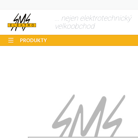
... nejen elektrotechnický
velkoobchod
PRODUKTY