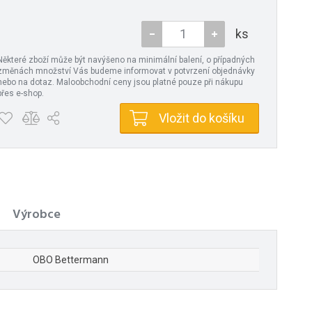
ks
Některé zboží může být navýšeno na minimální balení, o případných
změnách množství Vás budeme informovat v potvrzení objednávky
nebo na dotaz. Maloobchodní ceny jsou platné pouze při nákupu
přes e-shop.
Vložit do košíku
Výrobce
OBO Bettermann