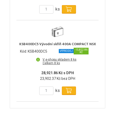
ks
KSB400DC5 Vývodní skříň 400A COMPACT NSX
-15,822.86
Kód: KSB400DC5
VÝPRODEJ
KČ
V e-shopu skladem 8 ks
Celkem 8 ks
28,921.86 Kč s DPH
23,902.37 Kč bez DPH
ks