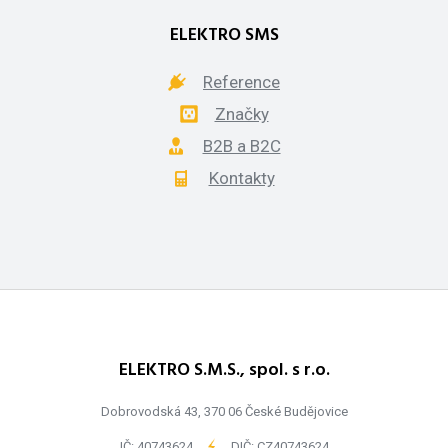
ELEKTRO SMS
Reference
Značky
B2B a B2C
Kontakty
ELEKTRO S.M.S., spol. s r.o.
Dobrovodská 43, 370 06 České Budějovice
IČ: 40743624
-
DIČ: CZ40743624