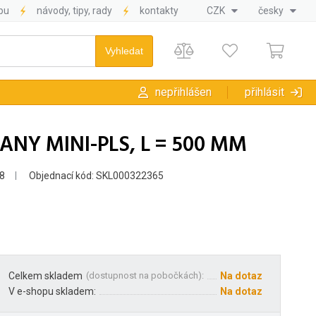
pu
návody, tipy, rady
kontakty
CZK
česky
nepřihlášen
přihlásit
ANY MINI-PLS, L = 500 MM
8
Objednací kód: SKL000322365
Celkem skladem
(
dostupnost na pobočkách
):
Na dotaz
V e-shopu skladem:
Na dotaz