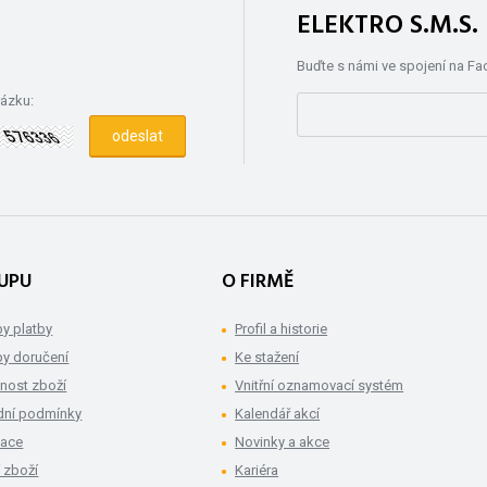
ELEKTRO S.M.S
Buďte s námi ve spojení na F
rázku:
UPU
O FIRMĚ
y platby
Profil a historie
y doručení
Ke stažení
nost zboží
Vnitřní oznamovací systém
ní podmínky
Kalendář akcí
mace
Novinky a akce
 zboží
Kariéra