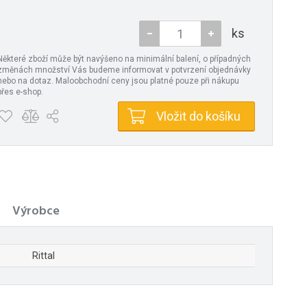
ks
Některé zboží může být navýšeno na minimální balení, o případných
změnách množství Vás budeme informovat v potvrzení objednávky
nebo na dotaz. Maloobchodní ceny jsou platné pouze při nákupu
přes e-shop.
Vložit do košíku
Výrobce
Rittal