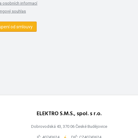
a osobních informací
ingový souhlas
upení od smlouvy
ELEKTRO S.M.S., spol. s r.o.
Dobrovodská 43, 370 06 České Budějovice
IČ: 40743624
-
DIČ: CZ40743624