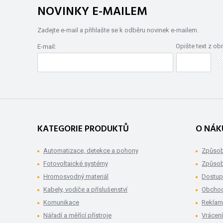
NOVINKY E-MAILEM
Zadejte e-mail a přihlašte se k odběru novinek e-mailem.
Opište text z ob
E-mail:
KATEGORIE PRODUKTŮ
O NÁK
Automatizace, detekce a pohony
Způsob
Fotovoltaické systémy
Způsob
Hromosvodný materiál
Dostup
Kabely, vodiče a příslušenství
Obchod
Komunikace
Rekla
Nářadí a měřící přístroje
Vrácení