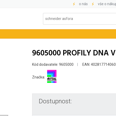
o nás
vše o náku
9605000 PROFILY DNA V
Kód dodavatele: 9605000
EAN: 402817714060
Značka:
Dostupnost: