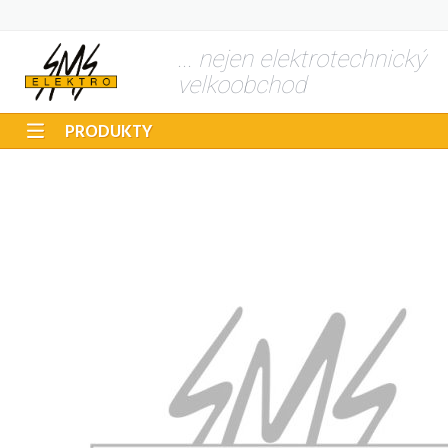
... nejen elektrotechnický
velkoobchod
PRODUKTY