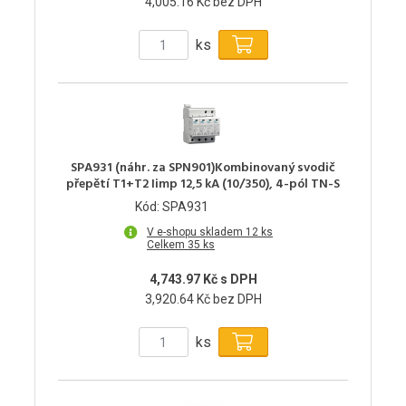
4,005.16 Kč bez DPH
ks
SPA931 (náhr. za SPN901)Kombinovaný svodič
přepětí T1+T2 Iimp 12,5 kA (10/350), 4-pól TN-S
Kód: SPA931
V e-shopu skladem 12 ks
Celkem 35 ks
4,743.97 Kč s DPH
3,920.64 Kč bez DPH
ks