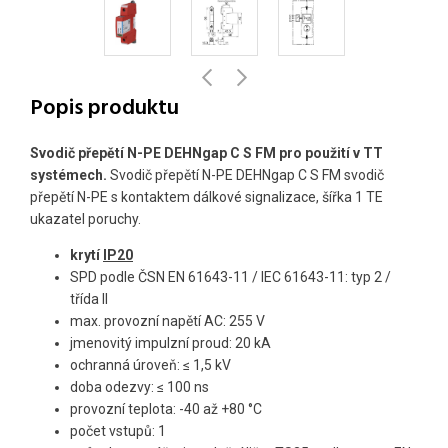
Popis produktu
Svodič přepětí N-PE DEHNgap C S FM pro použití v TT
systémech.
Svodič přepětí N-PE DEHNgap C S FM svodič
přepětí N-PE s kontaktem dálkové signalizace, šířka 1 TE
ukazatel poruchy.
krytí
IP20
SPD podle ČSN EN 61643-11 / IEC 61643-11: typ 2 /
třída II
max. provozní napětí AC: 255 V
jmenovitý impulzní proud: 20 kA
ochranná úroveň: ≤ 1,5 kV
doba odezvy: ≤ 100 ns
provozní teplota: -40 až +80 °C
počet vstupů: 1