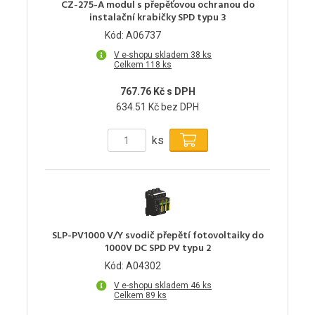
CZ-275-A modul s přepěťovou ochranou do
instalační krabičky SPD typu 3
Kód: A06737
V e-shopu skladem 38 ks
Celkem 118 ks
767.76 Kč s DPH
634.51 Kč bez DPH
ks
SLP-PV1000 V/Y svodič přepětí fotovoltaiky do
1000V DC SPD PV typu 2
Kód: A04302
V e-shopu skladem 46 ks
Celkem 89 ks