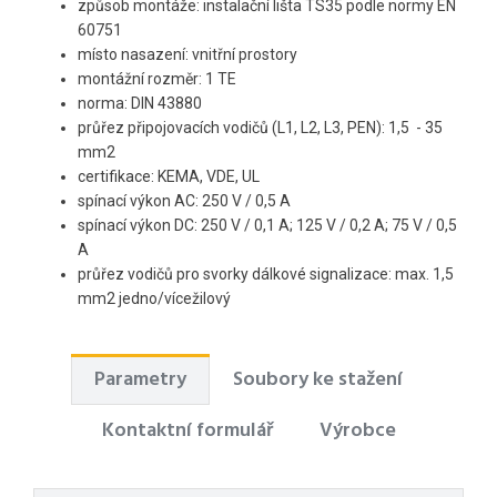
způsob montáže: instalační lišta TS35 podle normy EN
60751
místo nasazení: vnitřní prostory
montážní rozměr: 1 TE
norma: DIN 43880
průřez připojovacích vodičů (L1, L2, L3, PEN): 1,5 - 35
mm2
certifikace: KEMA, VDE, UL
spínací výkon AC: 250 V / 0,5 A
spínací výkon DC: 250 V / 0,1 A; 125 V / 0,2 A; 75 V / 0,5
A
průřez vodičů pro svorky dálkové signalizace: max. 1,5
mm2 jedno/vícežilový
Parametry
Soubory ke stažení
Kontaktní formulář
Výrobce