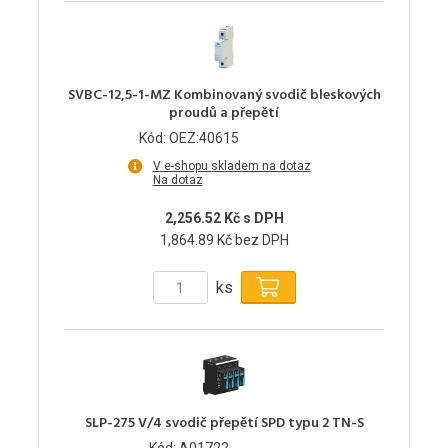
SVBC-12,5-1-MZ Kombinovaný svodič bleskových
proudů a přepětí
Kód: OEZ:40615
V e-shopu skladem na dotaz
Na dotaz
2,256.52 Kč s DPH
1,864.89 Kč bez DPH
ks
SLP-275 V/4 svodič přepětí SPD typu 2 TN-S