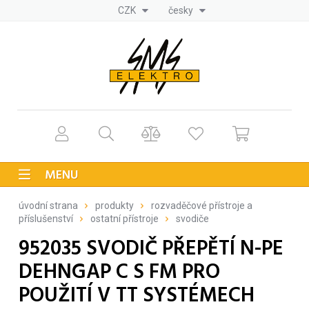
CZK
česky
MENU
úvodní strana
produkty
rozvaděčové přístroje a
příslušenství
ostatní přístroje
svodiče
952035 SVODIČ PŘEPĚTÍ N-PE
DEHNGAP C S FM PRO
POUŽITÍ V TT SYSTÉMECH