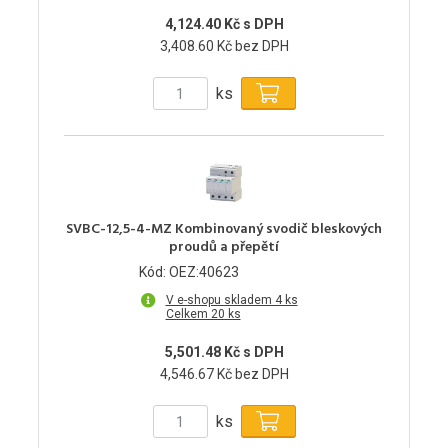
4,124.40 Kč s DPH
3,408.60 Kč bez DPH
ks
SVBC-12,5-4-MZ Kombinovaný svodič bleskových
proudů a přepětí
Kód: OEZ:40623
V e-shopu skladem 4 ks
Celkem 20 ks
5,501.48 Kč s DPH
4,546.67 Kč bez DPH
ks