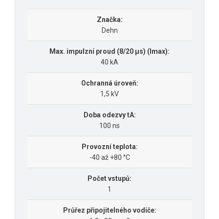
Značka:
Dehn
Max. impulzní proud (8/20 µs) (Imax):
40 kA
Ochranná úroveň:
1,5 kV
Doba odezvy tA:
100 ns
Provozní teplota:
-40 až +80 °C
Počet vstupů:
1
Průřez připojitelného vodiče: