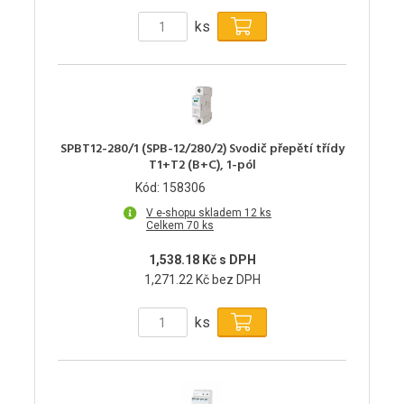
ks
SPBT12-280/1 (SPB-12/280/2) Svodič přepětí třídy
T1+T2 (B+C), 1-pól
Kód: 158306
V e-shopu skladem 12 ks
Celkem 70 ks
1,538.18 Kč s DPH
1,271.22 Kč bez DPH
ks