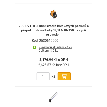
VPU PV I+II 3 1000 svodič bleskových proudů a
přepětí fotovoltaiky 12,5kA 10/350 µs vyšší
provedení
Kód: 2530610000
V e-shopu skladem 20 ks
Celkem 130 ks
3,176.94 Kč s DPH
2,625.57 Kč bez DPH
ks