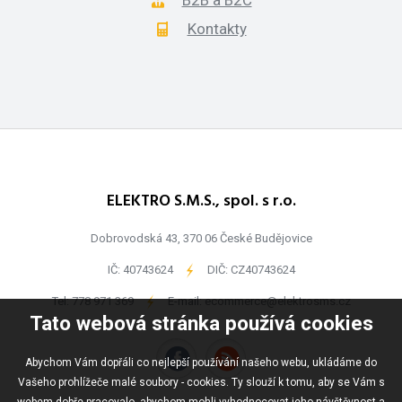
B2B a B2C
Kontakty
ELEKTRO S.M.S., spol. s r.o.
Dobrovodská 43, 370 06 České Budějovice
IČ: 40743624
-
DIČ: CZ40743624
Tel:
778 971 369
-
E-mail:
ecommerce@elektrosms.cz
Tato webová stránka používá cookies
Abychom Vám dopřáli co nejlepší používání našeho webu, ukládáme do
Vašeho prohlížeče malé soubory - cookies. Ty slouží k tomu, aby se Vám s