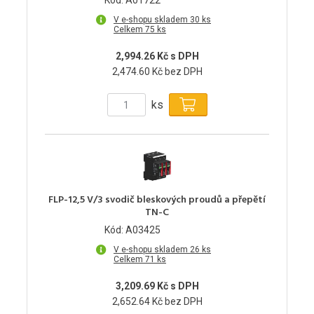
Kód: A01722
V e-shopu skladem 30 ks
Celkem 75 ks
2,994.26 Kč s DPH
2,474.60 Kč bez DPH
ks
FLP-12,5 V/3 svodič bleskových proudů a přepětí
TN-C
Kód: A03425
V e-shopu skladem 26 ks
Celkem 71 ks
3,209.69 Kč s DPH
2,652.64 Kč bez DPH