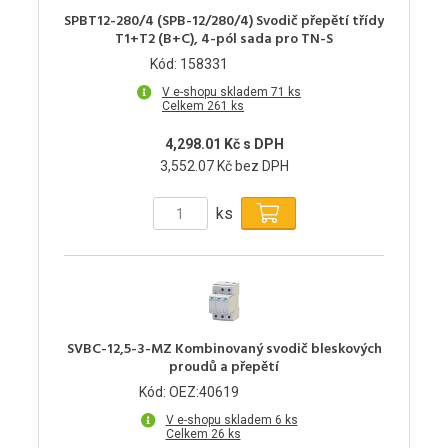
SPBT12-280/4 (SPB-12/280/4) Svodič přepětí třídy
T1+T2 (B+C), 4-pól sada pro TN-S
Kód: 158331
V e-shopu skladem 71 ks
Celkem 261 ks
4,298.01 Kč s DPH
3,552.07 Kč bez DPH
ks
SVBC-12,5-3-MZ Kombinovaný svodič bleskových
proudů a přepětí
Kód: OEZ:40619
V e-shopu skladem 6 ks
Celkem 26 ks