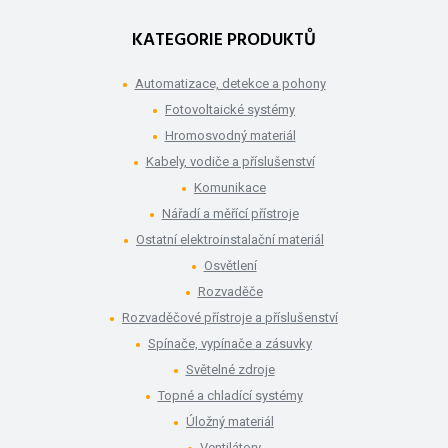
KATEGORIE PRODUKTŮ
Automatizace, detekce a pohony
Fotovoltaické systémy
Hromosvodný materiál
Kabely, vodiče a příslušenství
Komunikace
Nářadí a měřící přístroje
Ostatní elektroinstalační materiál
Osvětlení
Rozvaděče
Rozvaděčové přístroje a příslušenství
Spínače, vypínače a zásuvky
Světelné zdroje
Topné a chladící systémy
Úložný materiál
Ventilátory