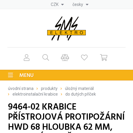
CZK
česky
MENU
úvodní strana
produkty
úložný materiál
elektroinstalační krabice
do dutých příček
9464-02 KRABICE
PŘÍSTROJOVÁ PROTIPOŽÁRNÍ
HWD 68 HLOUBKA 62 MM,