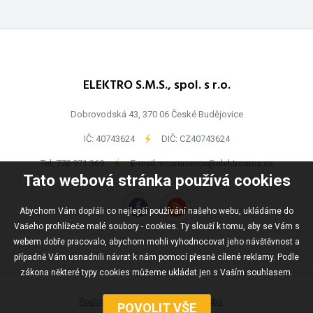
ELEKTRO S.M.S., spol. s r.o.
Dobrovodská 43, 370 06 České Budějovice
IČ: 40743624
-
DIČ: CZ40743624
Tel:
778 971 369
-
E-mail:
ecommerce@elektrosms.cz
Tato webová stránka používá cookies
Abychom Vám dopřáli co nejlepší používání našeho webu, ukládáme do
Vašeho prohlížeče malé soubory - cookies. Ty slouží k tomu, aby se Vám s
webem dobře pracovalo, abychom mohli vyhodnocovat jeho návštěvnost a
případně Vám usnadnili návrat k nám pomocí přesně cílené reklamy. Podle
zákona některé typy cookies můžeme ukládat jen s Vaším souhlasem.
Podmínky užívání
Mapa webu