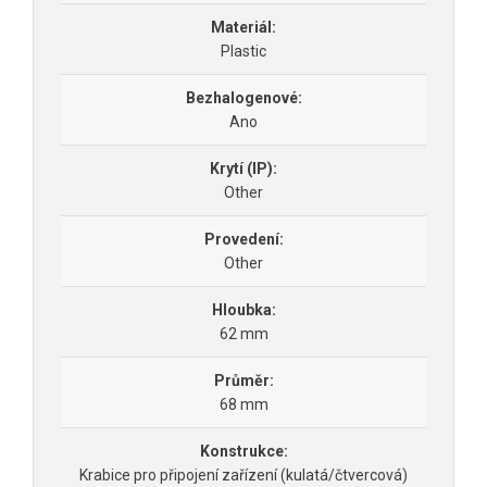
Materiál:
Plastic
Bezhalogenové:
Ano
Krytí (IP):
Other
Provedení:
Other
Hloubka:
62 mm
Průměr:
68 mm
Konstrukce:
Krabice pro připojení zařízení (kulatá/čtvercová)