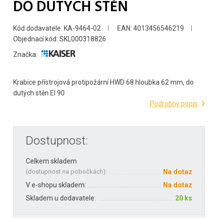
DO DUTÝCH STĚN
Kód dodavatele: KA-9464-02
EAN: 4013456546219
Objednací kód: SKL000318826
Značka:
Krabice přístrojová protipožární HWD 68 hloubka 62 mm, do
dutých stěn EI 90
Podrobný popis
Dostupnost:
Celkem skladem
(
dostupnost na pobočkách
):
Na dotaz
V e-shopu skladem:
Na dotaz
Skladem u dodavatele:
20 ks