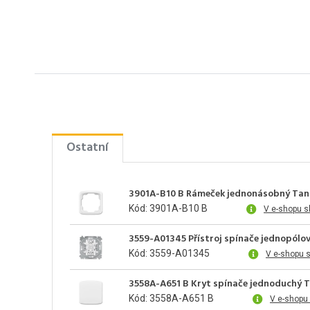
Ostatní
3901A-B10 B Rámeček jednonásobný Tan
Kód: 3901A-B10 B
V e-shopu s
3559-A01345 Přístroj spínače jednopólové
Kód: 3559-A01345
V e-shopu 
3558A-A651 B Kryt spínače jednoduchý T
Kód: 3558A-A651 B
V e-shopu