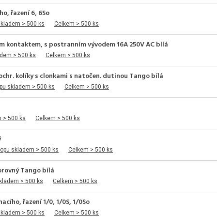
o, řazení 6, 6So
skladem > 500 ks
Celkem > 500 ks
ým kontaktem, s postranním vývodem 16A 250V AC bílá
adem > 500 ks
Celkem > 500 ks
hr. kolíky s clonkami s natočen. dutinou Tango bílá
pu skladem > 500 ks
Celkem > 500 ks
 > 500 ks
Celkem > 500 ks
ý
hopu skladem > 500 ks
Celkem > 500 ks
rovný Tango bílá
kladem > 500 ks
Celkem > 500 ks
acího, řazení 1/0, 1/0S, 1/0So
skladem > 500 ks
Celkem > 500 ks