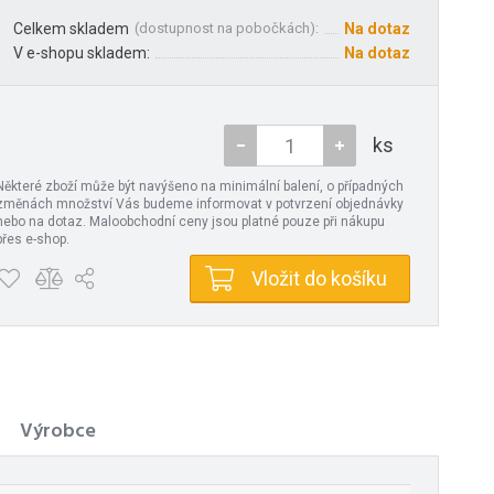
Celkem skladem
(
dostupnost na pobočkách
):
Na dotaz
V e-shopu skladem:
Na dotaz
ks
Některé zboží může být navýšeno na minimální balení, o případných
změnách množství Vás budeme informovat v potvrzení objednávky
nebo na dotaz. Maloobchodní ceny jsou platné pouze při nákupu
přes e-shop.
Vložit do košíku
Výrobce