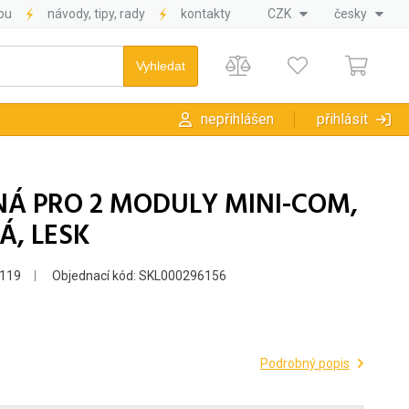
pu
návody, tipy, rady
kontakty
CZK
česky
nepřihlášen
přihlásit
NÁ PRO 2 MODULY MINI-COM,
Á, LESK
119
Objednací kód: SKL000296156
Podrobný popis