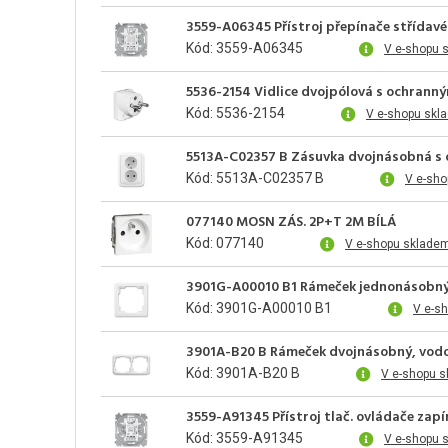
3559-A06345 Přístroj přepínače střídavéh
Kód: 3559-A06345
V e-shopu 
5536-2154 Vidlice dvojpólová s ochrann
Kód: 5536-2154
V e-shopu skl
5513A-C02357 B Zásuvka dvojnásobná s oc
Kód: 5513A-C02357 B
V e-sho
077140 MOSN ZÁS. 2P+T 2M BÍLÁ
Kód: 077140
V e-shopu skladem
3901G-A00010 B1 Rámeček jednonásobn
Kód: 3901G-A00010 B1
V e-s
3901A-B20 B Rámeček dvojnásobný, vodo
Kód: 3901A-B20 B
V e-shopu s
3559-A91345 Přístroj tlač. ovládače zapín
Kód: 3559-A91345
V e-shopu 