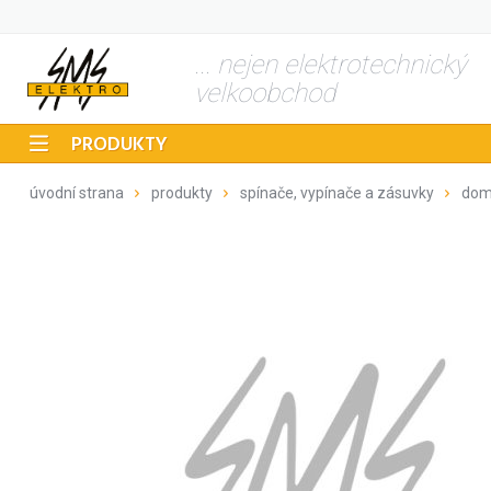
... nejen elektrotechnický
velkoobchod
PRODUKTY
úvodní strana
produkty
spínače, vypínače a zásuvky
dom