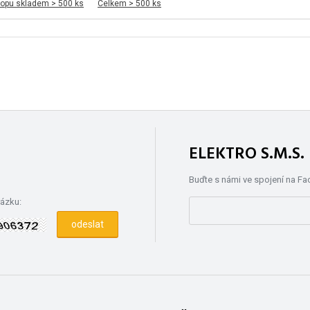
hopu skladem > 500 ks
Celkem > 500 ks
ELEKTRO S.M.S
Buďte s námi ve spojení na F
rázku: