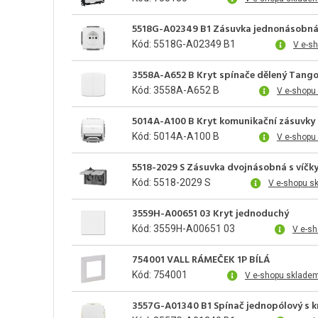
5518G-A02349 B1 Zásuvka jednonásobn
Kód: 5518G-A02349 B1
V e-s
3558A-A652 B Kryt spínače dělený Tango
Kód: 3558A-A652 B
V e-shopu
5014A-A100 B Kryt komunikační zásuvky
Kód: 5014A-A100 B
V e-shopu
5518-2029 S Zásuvka dvojnásobná s víčky
Kód: 5518-2029 S
V e-shopu s
3559H-A00651 03 Kryt jednoduchý
Kód: 3559H-A00651 03
V e-sh
754001 VALL RÁMEČEK 1P BÍLÁ
Kód: 754001
V e-shopu sklade
3557G-A01340 B1 Spínač jednopólový s kr