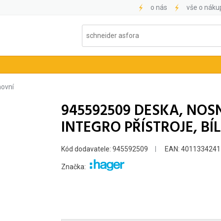
o nás
vše o náku
ovní
945592509 DESKA, NOS
INTEGRO PŘÍSTROJE, BÍL
Kód dodavatele: 945592509
EAN: 4011334241
Značka: