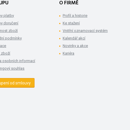
UPU
O FIRMĚ
y platby
Profil a historie
y doručení
Ke stažení
nost zboží
Vnitřní oznamovací systém
ní podmínky
Kalendář akcí
mace
Novinky a akce
 zboží
Kariéra
a osobních informací
ingový souhlas
upení od smlouvy