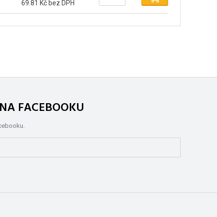
69.81 Kč bez DPH
. NA FACEBOOKU
acebooku.