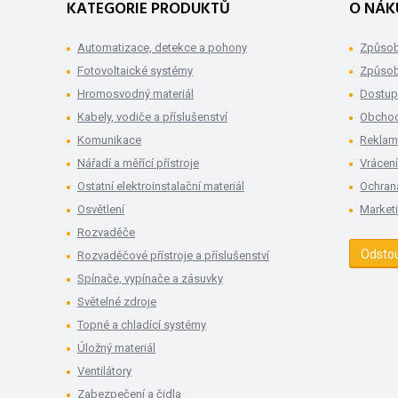
KATEGORIE PRODUKTŮ
O NÁK
Automatizace, detekce a pohony
Způsob
Fotovoltaické systémy
Způsob
Hromosvodný materiál
Dostup
Kabely, vodiče a příslušenství
Obchod
Komunikace
Rekla
Nářadí a měřící přístroje
Vrácení
Ostatní elektroinstalační materiál
Ochran
Osvětlení
Market
Rozvaděče
Odsto
Rozvaděčové přístroje a příslušenství
Spínače, vypínače a zásuvky
Světelné zdroje
Topné a chladící systémy
Úložný materiál
Ventilátory
Zabezpečení a čidla