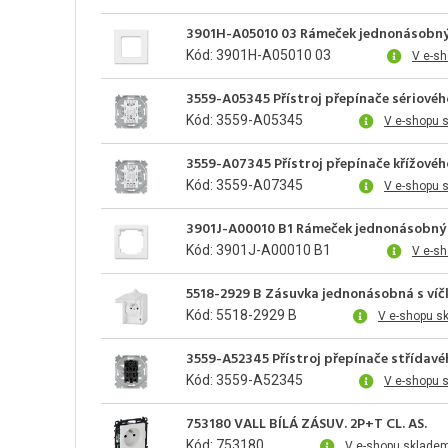
3901H-A05010 03 Rámeček jednonásobn
Kód: 3901H-A05010 03
V e-sh
3559-A05345 Přístroj přepínače sériového
Kód: 3559-A05345
V e-shopu 
3559-A07345 Přístroj přepínače křížového
Kód: 3559-A07345
V e-shopu 
3901J-A00010 B1 Rámeček jednonásobný
Kód: 3901J-A00010 B1
V e-sh
5518-2929 B Zásuvka jednonásobná s víčk
Kód: 5518-2929 B
V e-shopu s
3559-A52345 Přístroj přepínače střídavé
Kód: 3559-A52345
V e-shopu 
753180 VALL BÍLÁ ZÁSUV. 2P+T CL. AS.
Kód: 753180
V e-shopu skladem