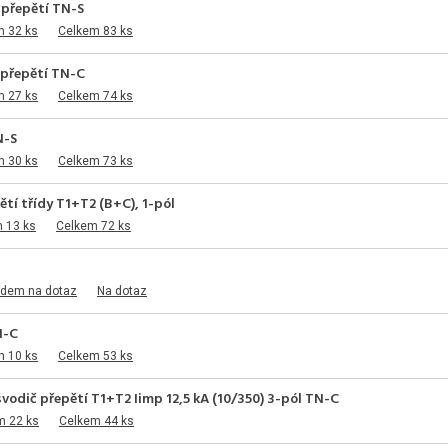
 přepětí TN-S
m 32 ks
Celkem 83 ks
 přepětí TN-C
m 27 ks
Celkem 74 ks
N-S
m 30 ks
Celkem 73 ks
tí třídy T1+T2 (B+C), 1-pól
 13 ks
Celkem 72 ks
adem na dotaz
Na dotaz
N-C
m 10 ks
Celkem 53 ks
odič přepětí T1+T2 Iimp 12,5 kA (10/350) 3-pól TN-C
m 22 ks
Celkem 44 ks