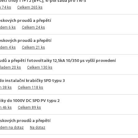
ětí třídy T1+T2 (B+C), 4-pól sada pro TN-S
 74 ks
Celkem 265 ks
skových proudů a přepětí
adem 6 ks
Celkem 24 ks
skových proudů a přepětí
adem 4 ks
Celkem 21 ks
udů a přepětí fotovoltaiky 12,5kA 10/350 µs vyšší provedení
kladem 20 ks
Celkem 130 ks
o instalační krabičky SPD typu 3
m 38 ks
Celkem 118 ks
iky do 1000V DC SPD PV typu 2
m 46 ks
Celkem 89 ks
skových proudů a přepětí
adem na dotaz
Na dotaz