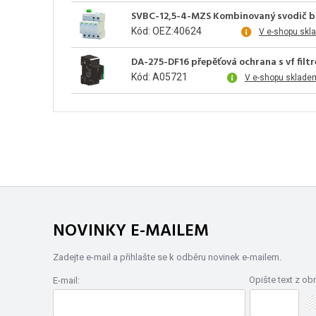
SVBC-12,5-4-MZS Kombinovaný svodič bl
Kód: OEZ:40624
V e-shopu skl
DA-275-DF16 přepěťová ochrana s vf filt
Kód: A05721
V e-shopu sklade
NOVINKY E-MAILEM
Zadejte e-mail a přihlašte se k odběru novinek e-mailem.
Opište text z ob
E-mail: