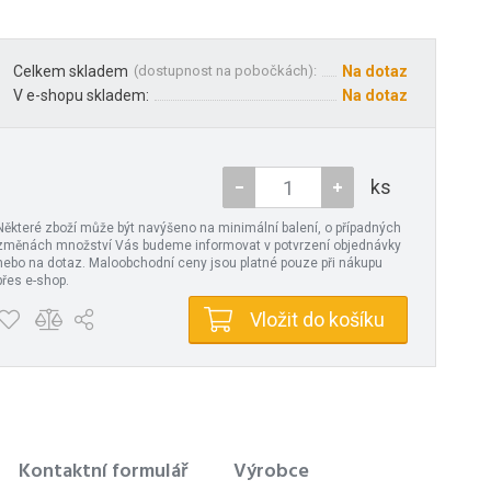
Celkem skladem
(
dostupnost na pobočkách
):
Na dotaz
V e-shopu skladem:
Na dotaz
ks
Některé zboží může být navýšeno na minimální balení, o případných
změnách množství Vás budeme informovat v potvrzení objednávky
nebo na dotaz. Maloobchodní ceny jsou platné pouze při nákupu
přes e-shop.
Vložit do košíku
Kontaktní formulář
Výrobce