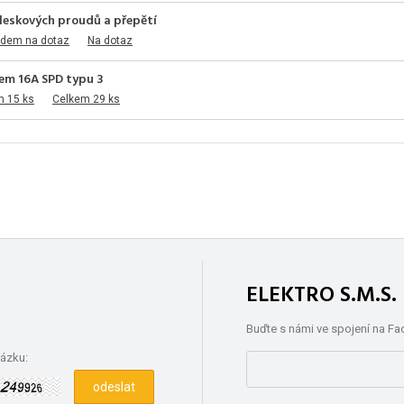
eskových proudů a přepětí
adem na dotaz
Na dotaz
rem 16A SPD typu 3
m 15 ks
Celkem 29 ks
ELEKTRO S.M.S
Buďte s námi ve spojení na F
rázku: