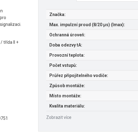
in
Značka:
 pro
ignalizaci.
Max. impulzní proud (8/20 µs) (Imax):
Ochranná úroveň:
třída II +
Doba odezvy tA:
Provozní teplota:
Počet vstupů:
Průřez připojitelného vodiče:
Způsob montáže:
Místo montáže:
Kvalita materiálu:
Zobrazit více
60751