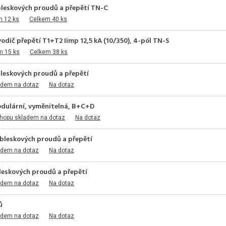
leskových proudů a přepětí TN-C
m 12 ks
Celkem 40 ks
dič přepětí T1+T2 Iimp 12,5 kA (10/350), 4-pól TN-S
m 15 ks
Celkem 38 ks
eskových proudů a přepětí
adem na dotaz
Na dotaz
odulární, vyměnitelná, B+C+D
shopu skladem na dotaz
Na dotaz
leskových proudů a přepětí
adem na dotaz
Na dotaz
eskových proudů a přepětí
adem na dotaz
Na dotaz
ů
adem na dotaz
Na dotaz