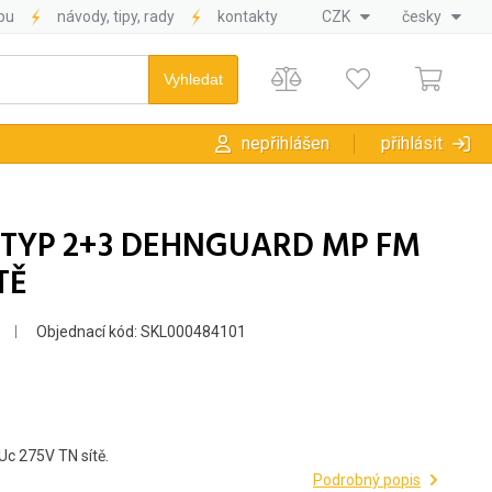
pu
návody, tipy, rady
kontakty
CZK
česky
nepřihlášen
přihlásit
Í TYP 2+3 DEHNGUARD MP FM
TĚ
Objednací kód: SKL000484101
c 275V TN sítě.
Podrobný popis