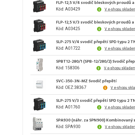
FLP-12,5 V/4 svodič bleskových proudů a
Kód: A03429
V e-shopu sklade
FLP-12,5 V/3 svodič bleskových proudů a
Kód: A03425
V e-shopu sklade
SLP-275 V/4 svodič přepětí SPD typu 2 T
Kód: A01722
V e-shopu sklade
SPBT12-280/1 (SPB-12/280/2) Svodič přepě
Kód: 158306
V e-shopu skladem
SVC-350-3N-MZ Svodič přepětí
Kód: OEZ:38367
V e-shopu skl
SLP-275 V/3 svodič přepětí SPD typu 2 T
Kód: A01760
V e-shopu sklade
SPA930 (náhr. za SPN900) Kombinovaný sv
Kód: SPA930
V e-shopu sklade