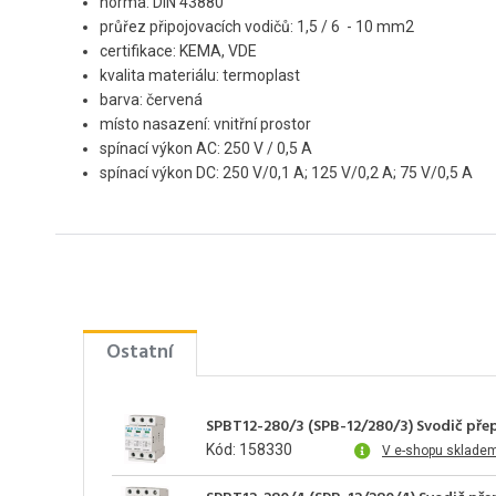
norma: DIN 43880
průřez připojovacích vodičů: 1,5 / 6 - 10 mm2
certifikace: KEMA, VDE
kvalita materiálu: termoplast
barva: červená
místo nasazení: vnitřní prostor
spínací výkon AC: 250 V / 0,5 A
spínací výkon DC: 250 V/0,1 A; 125 V/0,2 A; 75 V/0,5 A
Ostatní
SPBT12-280/3 (SPB-12/280/3) Svodič přep
Kód: 158330
V e-shopu sklade