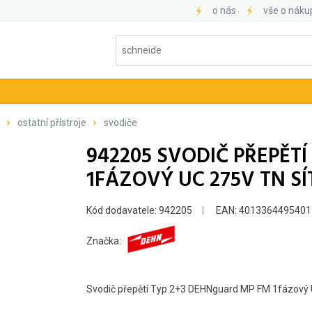
o nás
vše o náku
ostatní přístroje
svodiče
942205 SVODIČ PŘEPĚT
1FÁZOVÝ UC 275V TN SÍ
Kód dodavatele: 942205
EAN: 4013364495401
Značka:
Svodič přepětí Typ 2+3 DEHNguard MP FM 1fázový U