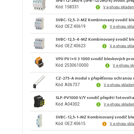
SPBT12-280/4 (SPB-12/280/4) Svodič přep
Kód: 158331
V e-shopu skladem
SVBC-12,5-3-MZ Kombinovaný svodič ble
Kód: OEZ:40619
V e-shopu skl
SVBC-12,5-4-MZ Kombinovaný svodič ble
Kód: OEZ:40623
V e-shopu skl
VPU PV I+II 3 1000 svodič bleskových pro
Kód: 2530610000
V e-shopu s
CZ-275-A modul s přepěťovou ochranou d
Kód: A06737
V e-shopu sklade
SLP-PV1000 V/Y svodič přepětí fotovolta
Kód: A04302
V e-shopu sklade
SVBC-12,5-1-MZ Kombinovaný svodič ble
Kód: OEZ:40615
V e-shopu skl