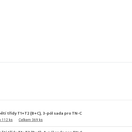
ětí třídy T1+T2 (B+C), 3-pól sada pro TN-C
m 112 ks
Celkem 369 ks