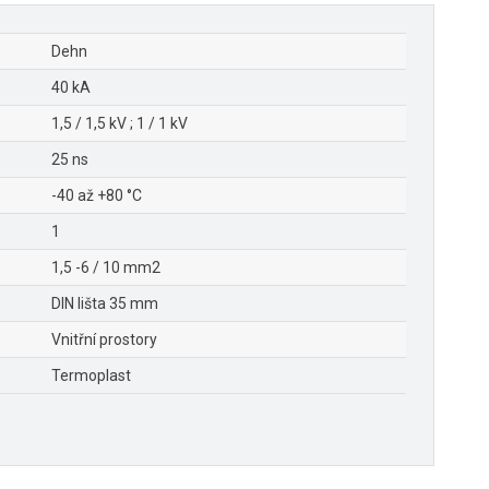
Dehn
40 kA
1,5 / 1,5 kV ; 1 / 1 kV
25 ns
-40 až +80 °C
1
1,5 -6 / 10 mm2
DIN lišta 35 mm
Vnitřní prostory
Termoplast