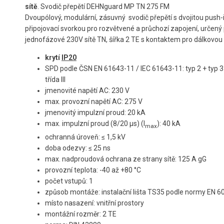
sítě
.
Svodič přepětí DEHNguard MP TN 275 FM
Dvoupólový, modulární, zásuvný svodič přepětí s dvojitou push-
připojovací svorkou pro rozvětvené a průchozí zapojení, určený
jednofázové 230V sítě TN, šířka 2 TE s kontaktem pro dálkovou s
krytí
IP20
SPD podle ČSN EN 61643-11 / IEC 61643-11: typ 2 + typ 3 / 
třída III
jmenovité napětí AC: 230 V
max. provozní napětí AC: 275 V
jmenovitý impulzní proud: 20 kA
max. impulzní proud (8/20 µs) (I
): 40 kA
max
ochranná úroveň: ≤ 1,5 kV
doba odezvy: ≤ 25 ns
max. nadproudová ochrana ze strany sítě: 125 A gG
provozní teplota: -40 až +80 °C
počet vstupů: 1
způsob montáže: instalační lišta TS35 podle normy EN 
místo nasazení: vnitřní prostory
montážní rozměr: 2 TE