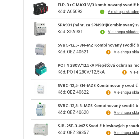
FLP-B+C MAXI V/3 kombinovaný svodič b
Kód: A05093
V e-shopu sklade
SPA931 (náhr. za SPN901)Kombinovaný svo
Kód: SPA931
V e-shopu sklade
SVBC-12,5-3N-MZ Kombinovaný svodič bl
Kód: OEZ:40621
V e-shopu skl
PO I 4 280V/12,5kA Přepěťová ochrana m
Kód: PO I 4 280V/12,5kA
V e-
SVBC-12,5-3N-MZS Kombinovaný svodič b
Kód: OEZ:40622
V e-shopu skl
SVBC-12,5-3-MZS Kombinovaný svodič bl
Kód: OEZ:40620
V e-shopu skl
SJB-25E-3-MZS Svodič bleskových proud
Kód: OEZ:38357
V e-shopu skl