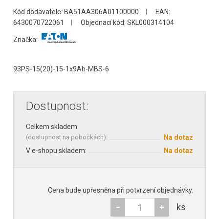
Kód dodavatele: BA51AA306A01100000
EAN:
6430070722061
Objednací kód: SKL000314104
Značka:
93PS-15(20)-15-1x9Ah-MBS-6
Dostupnost:
Celkem skladem
(
dostupnost na pobočkách
):
Na dotaz
V e-shopu skladem:
Na dotaz
Cena bude upřesněna při potvrzení objednávky.
ks