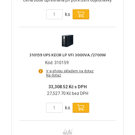
Cena bude upřesněna při potvrzení objednávky.
ks
310159 UPS KEOR LP VFI 3000VA /2700W
Kód: 310159
V e-shopu skladem na dotaz
Na dotaz
33,308.52 Kč s DPH
27,527.70 Kč bez DPH
ks