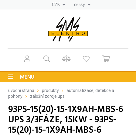
CZK
česky
MENU
úvodní strana
produkty
automatizace, detekce a
pohony
záložní zdroje ups
93PS-15(20)-15-1X9AH-MBS-6
UPS 3/3FÁZE, 15KW - 93PS-
15(20)-15-1X9AH-MBS-6