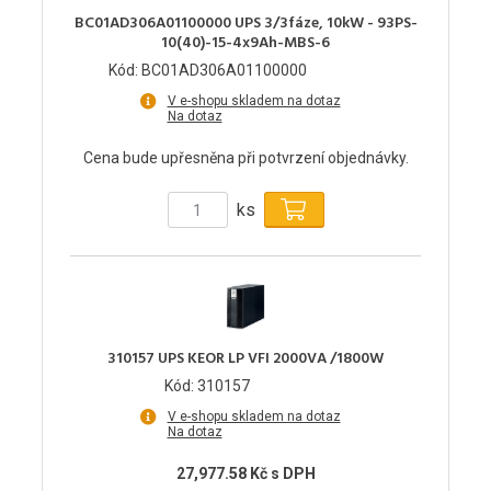
BC01AD306A01100000 UPS 3/3fáze, 10kW - 93PS-
10(40)-15-4x9Ah-MBS-6
Kód: BC01AD306A01100000
V e-shopu skladem na dotaz
Na dotaz
Cena bude upřesněna při potvrzení objednávky.
ks
310157 UPS KEOR LP VFI 2000VA /1800W
Kód: 310157
V e-shopu skladem na dotaz
Na dotaz
27,977.58 Kč s DPH