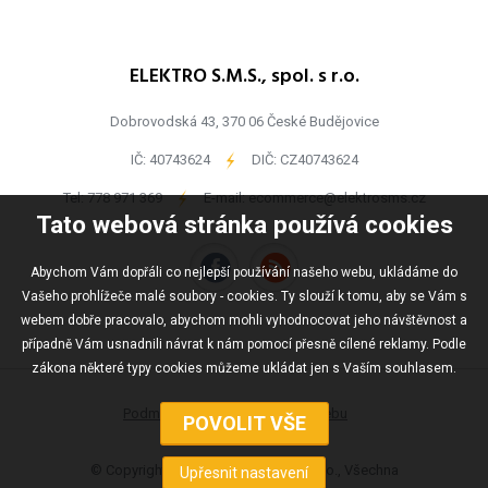
ELEKTRO S.M.S., spol. s r.o.
Dobrovodská 43, 370 06 České Budějovice
IČ: 40743624
-
DIČ: CZ40743624
Tel:
778 971 369
-
E-mail:
ecommerce@elektrosms.cz
Tato webová stránka používá cookies
Abychom Vám dopřáli co nejlepší používání našeho webu, ukládáme do
Vašeho prohlížeče malé soubory - cookies. Ty slouží k tomu, aby se Vám s
webem dobře pracovalo, abychom mohli vyhodnocovat jeho návštěvnost a
případně Vám usnadnili návrat k nám pomocí přesně cílené reklamy. Podle
zákona některé typy cookies můžeme ukládat jen s Vaším souhlasem.
Podmínky užívání
Mapa webu
© Copyright ELEKTRO S.M.S., spol s r.o., Všechna