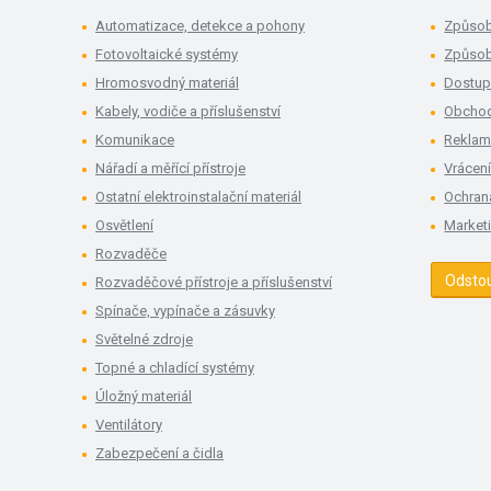
Automatizace, detekce a pohony
Způsob
Fotovoltaické systémy
Způsob
Hromosvodný materiál
Dostup
Kabely, vodiče a příslušenství
Obchod
Komunikace
Rekla
Nářadí a měřící přístroje
Vrácení
Ostatní elektroinstalační materiál
Ochran
Osvětlení
Market
Rozvaděče
Odsto
Rozvaděčové přístroje a příslušenství
Spínače, vypínače a zásuvky
Světelné zdroje
Topné a chladící systémy
Úložný materiál
Ventilátory
Zabezpečení a čidla