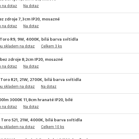
m na dotaz
Na dotaz
ez zdroje 7,3cm IP20, mosazné
m na dotaz
Na dotaz
Toro R9, 9W, 4000K, bílá barva svítidla
pu skladem na dotaz
Celkem 3 ks
bez zdroje 8,2cm IP20, mosazné
m na dotaz
Na dotaz
Toro R21, 21W, 2700K, bílá barva svítidla
pu skladem na dotaz
Na dotaz
0lm 3000K 11,8cm hranaté IP20, bílé
m na dotaz
Na dotaz
Toro S21, 21W, 4000K, bílá barva svítidla
pu skladem na dotaz
Celkem 10 ks