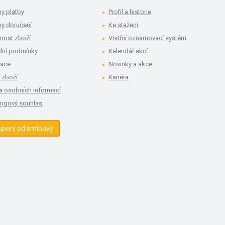
y platby
Profil a historie
y doručení
Ke stažení
nost zboží
Vnitřní oznamovací systém
ní podmínky
Kalendář akcí
mace
Novinky a akce
 zboží
Kariéra
a osobních informací
ingový souhlas
upení od smlouvy