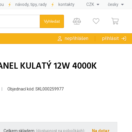
pu
návody, tipy, rady
kontakty
CZK
česky
nepřihlášen
přihlásit
PANEL KULATÝ 12W 4000K
Objednací kód: SKL000259977
Celkem skladem
(
dostupnost na pobočkách
):
Na dotaz