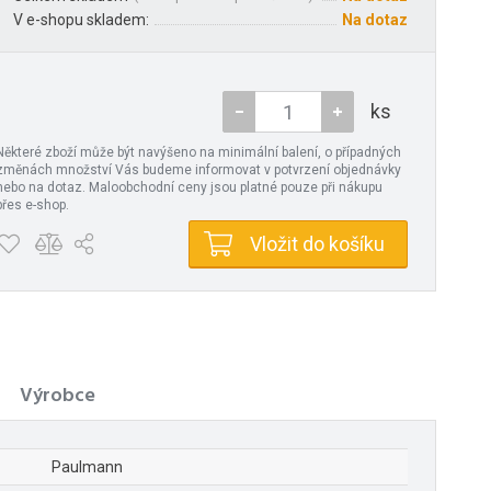
V e-shopu skladem:
Na dotaz
ks
Některé zboží může být navýšeno na minimální balení, o případných
změnách množství Vás budeme informovat v potvrzení objednávky
nebo na dotaz. Maloobchodní ceny jsou platné pouze při nákupu
přes e-shop.
Vložit do košíku
Výrobce
Paulmann