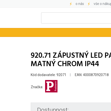
o nás
vše o náku
920.71 ZÁPUSTNÝ LED 
MATNÝ CHROM IP44
Kód dodavatele: 92071
EAN: 4000870920718
Značka:
Dostupnost: