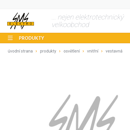
... nejen elektrotechnický
velkoobchod
PRODUKTY
úvodní strana
produkty
osvětlení
vnitřní
vestavná