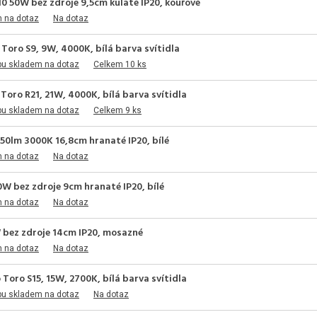
0 50W bez zdroje 9,5cm kulaté IP20, kouřové
m na dotaz
Na dotaz
Toro S9, 9W, 4000K, bílá barva svítidla
pu skladem na dotaz
Celkem 10 ks
Toro R21, 21W, 4000K, bílá barva svítidla
pu skladem na dotaz
Celkem 9 ks
0lm 3000K 16,8cm hranaté IP20, bílé
m na dotaz
Na dotaz
0W bez zdroje 9cm hranaté IP20, bílé
m na dotaz
Na dotaz
W bez zdroje 14cm IP20, mosazné
m na dotaz
Na dotaz
Toro S15, 15W, 2700K, bílá barva svítidla
pu skladem na dotaz
Na dotaz