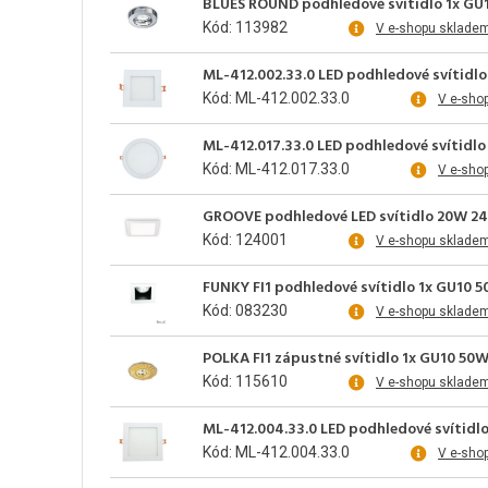
BLUES ROUND podhledové svítidlo 1x GU1
Kód: 113982
V e-shopu sklade
ML-412.002.33.0 LED podhledové svítidlo 
Kód: ML-412.002.33.0
V e-sho
ML-412.017.33.0 LED podhledové svítidlo 
Kód: ML-412.017.33.0
V e-sho
GROOVE podhledové LED svítidlo 20W 245
Kód: 124001
V e-shopu sklade
FUNKY FI1 podhledové svítidlo 1x GU10 5
Kód: 083230
V e-shopu sklade
POLKA FI1 zápustné svítidlo 1x GU10 50
Kód: 115610
V e-shopu sklade
ML-412.004.33.0 LED podhledové svítidlo 
Kód: ML-412.004.33.0
V e-sho