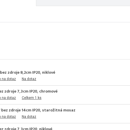
ez zdroje 8,2cm IP20, niklové
m na dotaz
Na dotaz
ez zdroje 7,3cm IP20, chromové
m na dotaz
Celkem 1 ks
 bez zdroje 14cm IP20, starožitná mosaz
m na dotaz
Na dotaz
z zdroje 7,3cm IP20, niklové