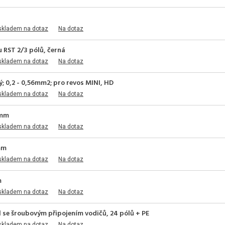
skladem na dotaz
Na dotaz
 RST 2/3 pólů, černá
skladem na dotaz
Na dotaz
; 0,2 - 0,56mm2; pro revos MINI, HD
skladem na dotaz
Na dotaz
5mm
skladem na dotaz
Na dotaz
mm
skladem na dotaz
Na dotaz
m
skladem na dotaz
Na dotaz
 se šroubovým připojením vodičů, 24 pólů + PE
skladem na dotaz
Na dotaz