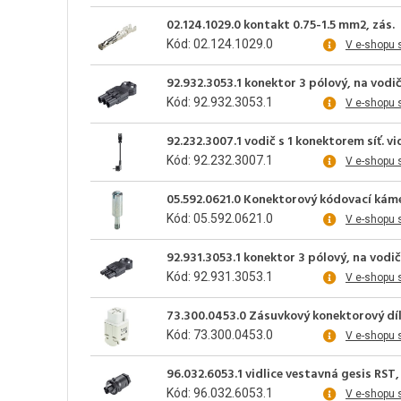
02.124.1029.0 kontakt 0.75-1.5 mm2, zás.
Kód: 02.124.1029.0
V e-shopu 
92.932.3053.1 konektor 3 pólový, na vodič
Kód: 92.932.3053.1
V e-shopu 
92.232.3007.1 vodič s 1 konektorem síť. v
Kód: 92.232.3007.1
V e-shopu 
05.592.0621.0 Konektorový kódovací káme
Kód: 05.592.0621.0
V e-shopu 
92.931.3053.1 konektor 3 pólový, na vodič
Kód: 92.931.3053.1
V e-shopu 
73.300.0453.0 Zásuvkový konektorový díl
Kód: 73.300.0453.0
V e-shopu 
96.032.6053.1 vidlice vestavná gesis RST
Kód: 96.032.6053.1
V e-shopu 