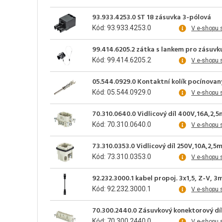
93.933.4253.0 ST 18 zásuvka 3-pólová
Kód: 93.933.4253.0
V e-shopu 
99.414.6205.2 zátka s lankem pro zásuvku
Kód: 99.414.6205.2
V e-shopu 
05.544.0929.0 Kontaktní kolík pocínovaný
Kód: 05.544.0929.0
V e-shopu 
70.310.0640.0 Vidlicový díl 400V,16A,2,
Kód: 70.310.0640.0
V e-shopu 
73.310.0353.0 Vidlicový díl 250V,10A,2,5
Kód: 73.310.0353.0
V e-shopu 
92.232.3000.1 kabel propoj. 3x1,5, Z-V, 3
Kód: 92.232.3000.1
V e-shopu 
70.300.2440.0 Zásuvkový konektorový díl
Kód: 70.300.2440.0
V e-shopu 