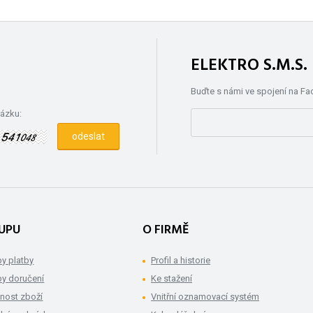
ELEKTRO S.M.S
Buďte s námi ve spojení na F
rázku:
UPU
O FIRMĚ
y platby
Profil a historie
y doručení
Ke stažení
nost zboží
Vnitřní oznamovací systém