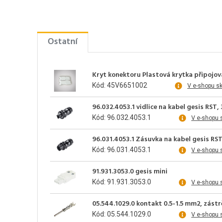
Ostatní
Kryt konektoru Plastová krytka připojo
Kód: 45V6651002
V e-shopu s
96.032.4053.1 vidlice na kabel gesis RST
Kód: 96.032.4053.1
V e-shopu 
96.031.4053.1 Zásuvka na kabel gesis RS
Kód: 96.031.4053.1
V e-shopu 
91.931.3053.0 gesis mini
Kód: 91.931.3053.0
V e-shopu 
05.544.1029.0 kontakt 0.5-1.5 mm2, zást
Kód: 05.544.1029.0
V e-shopu 