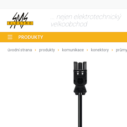
... nejen elektrotechnický
velkoobchod
PRODUKTY
úvodní strana
produkty
komunikace
konektory
průmy