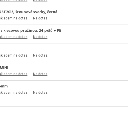
RST20i5, šroubové svorky, černá
skladem na dotaz
Na dotaz
s klecovou pružinou, 24 pólů + PE
skladem na dotaz
Na dotaz
skladem na dotaz
Na dotaz
 MINI
skladem na dotaz
Na dotaz
,5mm
skladem na dotaz
Na dotaz