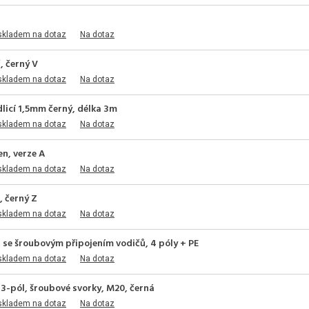
skladem na dotaz
Na dotaz
, černý V
skladem na dotaz
Na dotaz
idlicí 1,5mm černý, délka 3m
skladem na dotaz
Na dotaz
n, verze A
skladem na dotaz
Na dotaz
, černý Z
skladem na dotaz
Na dotaz
 se šroubovým připojením vodičů, 4 póly + PE
skladem na dotaz
Na dotaz
, 3-pól, šroubové svorky, M20, černá
skladem na dotaz
Na dotaz