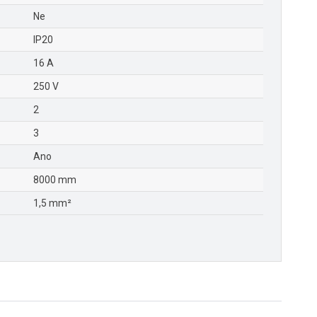
Ne
IP20
16 A
250 V
2
3
Ano
8000 mm
1,5 mm²