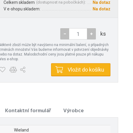
Celkem skladem
(
dostupnost na pobočkách
):
Na dotaz
V e-shopu skladem:
Na dotaz
ks
Některé zboží může být navýšeno na minimální balení, o případných
změnách množství Vás budeme informovat v potvrzení objednávky
nebo na dotaz. Maloobchodní ceny jsou platné pouze při nákupu
přes e-shop.
Vložit do košíku
Kontaktní formulář
Výrobce
Wieland