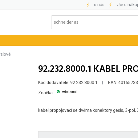
o nás
vše o náku
slové
92.232.8000.1 KABEL PRO
Kód dodavatele: 92.232.8000.1
EAN: 4015573
Značka:
kabel propojovací se dvěma konektory gesis, 3-pól