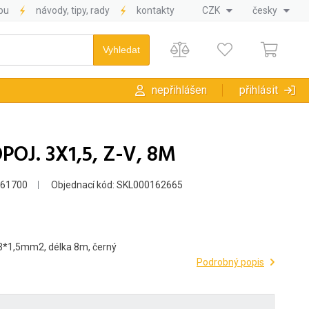
pu
návody, tipy, rady
kontakty
CZK
česky
nepřihlášen
přihlásit
POJ. 3X1,5, Z-V, 8M
361700
Objednací kód: SKL000162665
, 3*1,5mm2, délka 8m, černý
Podrobný popis