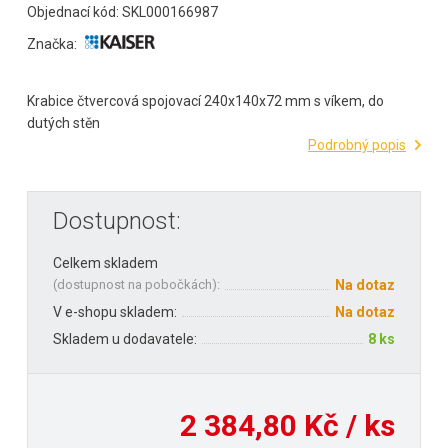
Objednací kód: SKL000166987
Značka:
Krabice čtvercová spojovací 240x140x72 mm s víkem, do
dutých stěn
Podrobný popis
Dostupnost:
Celkem skladem
(
dostupnost na pobočkách
):
Na dotaz
V e-shopu skladem:
Na dotaz
Skladem u dodavatele:
8 ks
2 384,80 Kč / ks