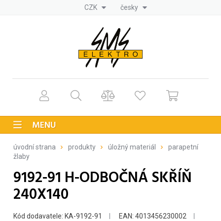
CZK
česky
MENU
úvodní strana
produkty
úložný materiál
parapetní
žlaby
9192-91 H-ODBOČNÁ SKŘÍŇ
240X140
Kód dodavatele: KA-9192-91
EAN: 4013456230002