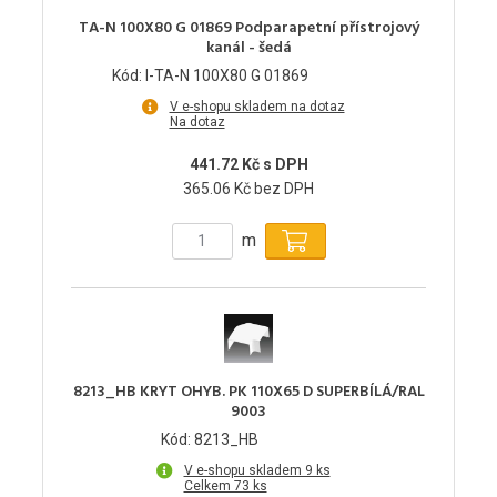
TA-N 100X80 G 01869 Podparapetní přístrojový
kanál - šedá
Kód: I-TA-N 100X80 G 01869
V e-shopu skladem na dotaz
Na dotaz
441.72 Kč s DPH
365.06 Kč bez DPH
m
8213_HB KRYT OHYB. PK 110X65 D SUPERBÍLÁ/RAL
9003
Kód: 8213_HB
V e-shopu skladem 9 ks
Celkem 73 ks