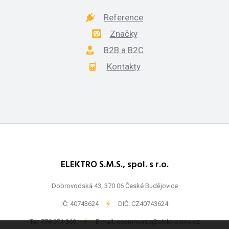
Reference
Značky
B2B a B2C
Kontakty
ELEKTRO S.M.S., spol. s r.o.
Dobrovodská 43, 370 06 České Budějovice
IČ: 40743624
-
DIČ: CZ40743624
Tel:
778 971 369
-
E-mail:
ecommerce@elektrosms.cz