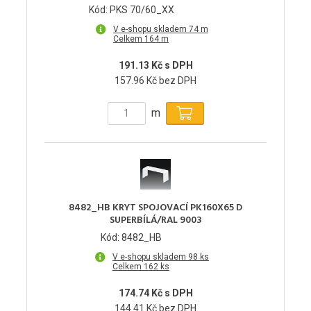
Kód: PKS 70/60_XX
V e-shopu skladem 74 m
Celkem 164 m
191.13 Kč s DPH
157.96 Kč bez DPH
m
8482_HB KRYT SPOJOVACÍ PK160X65 D
SUPERBÍLÁ/RAL 9003
Kód: 8482_HB
V e-shopu skladem 98 ks
Celkem 162 ks
174.74 Kč s DPH
144.41 Kč bez DPH