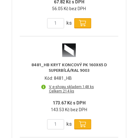
67.82 Kč s DPH
56.05 Kč bez DPH
ks
8481_HB KRYT KONCOVÝ PK 160X65 D
SUPERBÍLÁ/RAL 9003
Kód: 8481_HB
V e-shopu skladem 148 ks
Celkem 214 ks
173.67 Kč s DPH
143.53 Kč bez DPH
ks