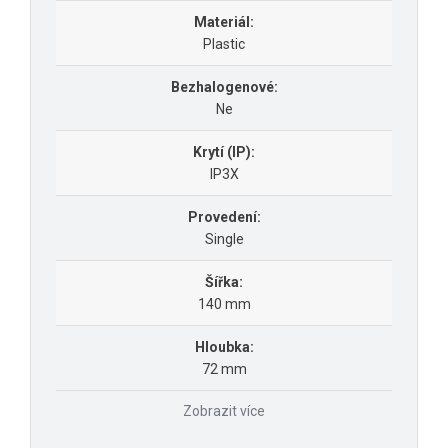
Materiál:
Plastic
Bezhalogenové:
Ne
Krytí (IP):
IP3X
Provedení:
Single
Šířka:
140 mm
Hloubka:
72 mm
Zobrazit více