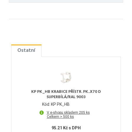
Ostatní
KP PK_HB KRABICE PŘÍSTR. PK..X70 D
SUPERBÍLÁ/RAL 9003
Kód: KP PK_HB
V e-shopu skladem 205 ks
Celkem > 500 ks
95.21 Kč s DPH