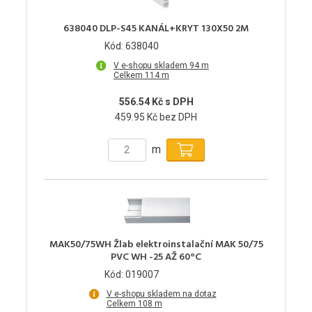
638040 DLP-S45 KANÁL+KRYT 130X50 2M
Kód: 638040
V e-shopu skladem 94 m
Celkem 114 m
556.54 Kč s DPH
459.95 Kč bez DPH
m
MAK50/75WH Žlab elektroinstalační MAK 50/75
PVC WH -25 AŽ 60°C
Kód: 019007
V e-shopu skladem na dotaz
Celkem 108 m