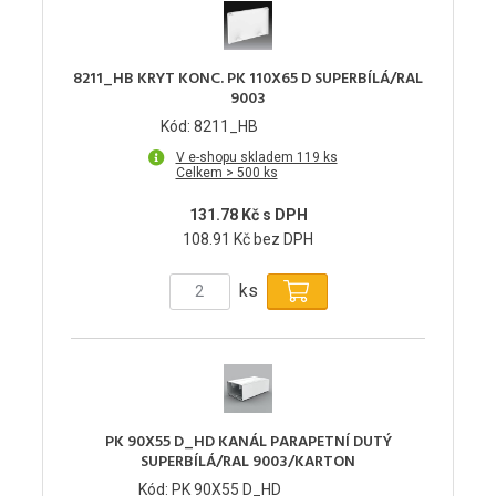
8211_HB KRYT KONC. PK 110X65 D SUPERBÍLÁ/RAL
9003
Kód: 8211_HB
V e-shopu skladem 119 ks
Celkem > 500 ks
131.78 Kč s DPH
108.91 Kč bez DPH
ks
PK 90X55 D_HD KANÁL PARAPETNÍ DUTÝ
SUPERBÍLÁ/RAL 9003/KARTON
Kód: PK 90X55 D_HD