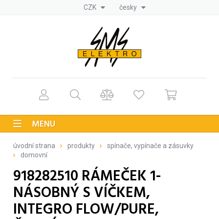
CZK
česky
MENU
úvodní strana
produkty
spínače, vypínače a zásuvky
domovní
918282510 RÁMEČEK 1-
NÁSOBNÝ S VÍČKEM,
INTEGRO FLOW/PURE,