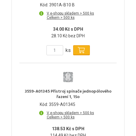
Kód: 3901A-B10 B
V e-shopu skladem > 500 ks
Celkem > 500 ks
34.00 Kč s DPH
28.10 Kč bez DPH
ks
3559-A01345 Přístroj spínače jednopólového
řazení 1, 1So
Kód: 3559-A01345
V e-shopu skladem > 500 ks
Celkem > 500 ks
138.53 Kč s DPH
114.49 Kč bez DPH