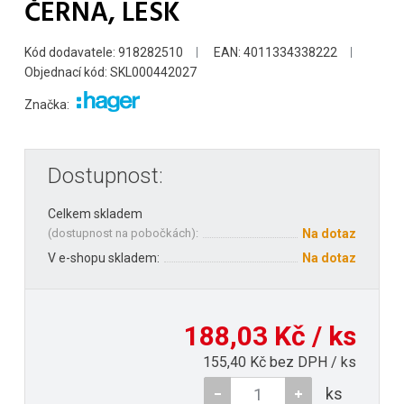
ČERNÁ, LESK
Kód dodavatele: 918282510
EAN: 4011334338222
Objednací kód: SKL000442027
Značka:
Dostupnost:
Celkem skladem
(
dostupnost na pobočkách
):
Na dotaz
V e-shopu skladem:
Na dotaz
188,03 Kč / ks
155,40 Kč bez DPH / ks
ks