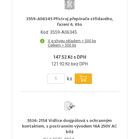
3559-A06345 Přístroj přepínače střídavého,
řazení 6, 6So
Kód: 3559-A06345
V e-shopu skladem > 500 ks
Celkem > 500 ks
147.52 Kč s DPH
121.92 Kč bez DPH
ks
5536-2154 Vidlice dvojpólová s ochranným
kontaktem, s postranním vývodem 16A 250V AC
bílá