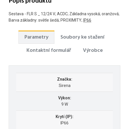
Popis produktu
Sestava - FLR S _ 12/24 V; ACDC; Základna vysoká; oranžová;
Barva základny: světle šedá; PROXIMITY;
IP66
Parametry
Soubory ke stažení
Kontaktní formulář
Výrobce
Značka:
Sirena
Výkon:
9 W
Krytí (IP):
IP66