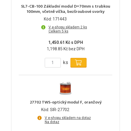
SL7-CB-100 Základní modul D=70mm s trubkou
100mm, včetně víčka, bezšroubové svorky
Kód: 171443
V e-shopu skladem 2 ks
Celkem 5 ks
1,450.61 Kč s DPH
1,198.85 Kč bez DPH
ks
27702 TWS-optický modul F, oranžový
Kód: SIR-27702
V e-shopu skladem na dotaz
Na dotaz