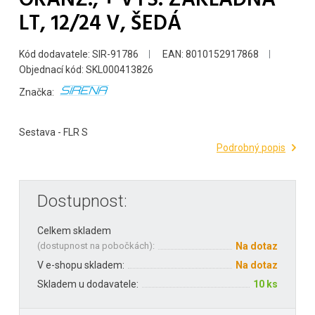
LT, 12/24 V, ŠEDÁ
Kód dodavatele: SIR-91786
EAN: 8010152917868
Objednací kód: SKL000413826
Značka:
Sestava - FLR S
Podrobný popis
Dostupnost:
Celkem skladem
(
dostupnost na pobočkách
):
Na dotaz
V e-shopu skladem:
Na dotaz
Skladem u dodavatele:
10 ks