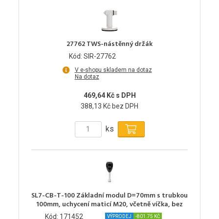
27762 TWS-nástěnný držák
Kód: SIR-27762
V e-shopu skladem na dotaz
Na dotaz
469,64 Kč s DPH
388,13 Kč bez DPH
ks
SL7-CB-T-100 Základní modul D=70mm s trubkou
100mm, uchycení maticí M20, včetně víčka, bez
Kód: 171452
VÝPRODEJ
-801.75 KČ