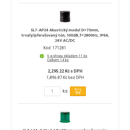
SL7-AP24 Akustický modul D=70mm,
trvalý/přerušovaný tón, 100dB,f=2800Hz, IP66,
24V AC/DC
Kód: 171281
V e-shopu skladem 11 ks
Celkem 14 ks
2,295.22 Kč s DPH
1,896.87 Kč bez DPH
ks