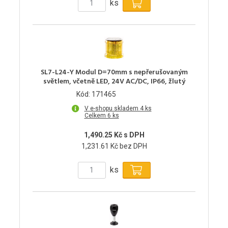
ks
SL7-L24-Y Modul D=70mm s nepřerušovaným
světlem, včetně LED, 24V AC/DC, IP66, žlutý
Kód: 171465
V e-shopu skladem 4 ks
Celkem 6 ks
1,490.25 Kč s DPH
1,231.61 Kč bez DPH
ks