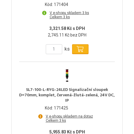
Kód: 171404
V e-shopu skladem 3 ks
Celkem 3 ks
3,321.58 Kč s DPH
2,745.11 Kč bez DPH
ks
SL7-100-L-RYG-24LED Signalizační sloupek
D=70mm, komplet, červená-žlutá-zelená, 24V DC,
IP
Kód: 171425
V e-shopu skladem na dotaz
Celkem 3 ks
5,955.83 Kč s DPH