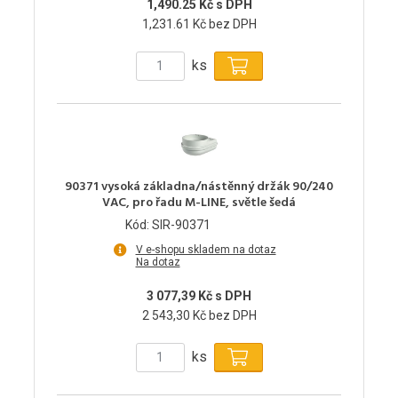
1,490.25 Kč s DPH
1,231.61 Kč bez DPH
ks
90371 vysoká základna/nástěnný držák 90/240
VAC, pro řadu M-LINE, světle šedá
Kód: SIR-90371
V e-shopu skladem na dotaz
Na dotaz
3 077,39 Kč s DPH
2 543,30 Kč bez DPH
ks