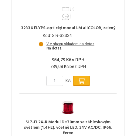
32334 ELYPS-optický modul LM allCOLOR, zelený
Kód: SIR-32334
V e-shopu skladem na dotaz
Na dotaz
954,79 Kč s DPH
789,08 Kč bez DPH
ks
SL7-FL24-R Modul D=70mm se zábleskovým
světlem (1,4Hz), včetně LED, 24V AC/DC, IP66,
červe