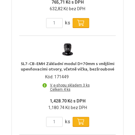
765,71 Kč s DPH
632,82 Kč bez DPH
ks
SL7-CB-EMH Základní modul D=70mm s vnějšími
upevňovacími otvory, včetně víčka, bezšroubové
Kód: 171449
V e-shopu skladem 3 ks
Celkem 4 ks
1,428.70 Kč s DPH
1,180.74 Kč bez DPH
ks