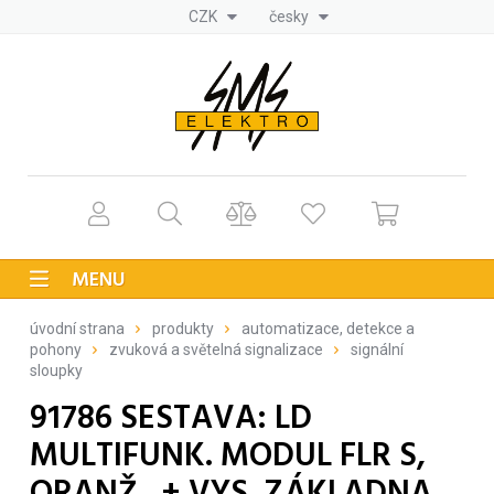
CZK
česky
MENU
úvodní strana
produkty
automatizace, detekce a
pohony
zvuková a světelná signalizace
signální
sloupky
91786 SESTAVA: LD
MULTIFUNK. MODUL FLR S,
ORANŽ., + VYS. ZÁKLADNA