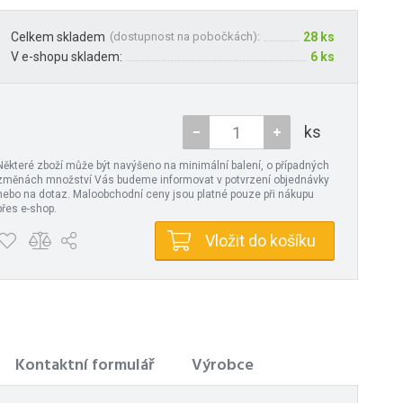
Celkem skladem
(
dostupnost na pobočkách
):
28 ks
V e-shopu skladem:
6 ks
ks
Některé zboží může být navýšeno na minimální balení, o případných
změnách množství Vás budeme informovat v potvrzení objednávky
nebo na dotaz. Maloobchodní ceny jsou platné pouze při nákupu
přes e-shop.
Vložit do košíku
Kontaktní formulář
Výrobce