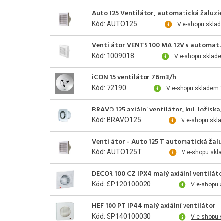
Auto 125 Ventilátor, automatická žaluzie
Kód: AUTO125
V e-shopu skla
Ventilátor VENTS 100 MA 12V s automat. 
Kód: 1009018
V e-shopu sklad
iCON 15 ventilátor 76m3/h
Kód: 72190
V e-shopu skladem 
BRAVO 125 axiální ventilátor, kul. ložisk
Kód: BRAVO125
V e-shopu skl
Ventilátor - Auto 125 T automatická žalu
Kód: AUTO125T
V e-shopu skl
DECOR 100 CZ IPX4 malý axiální ventilát
Kód: SP120100020
V e-shopu 
HEF 100 PT IP44 malý axiální ventilátor
Kód: SP140100030
V e-shopu 