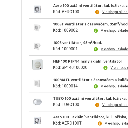
Aero 100 axiální ventilátor, kul. ložiska
Kód: AERO100
V e-shopu skla
100ST ventilátor s časovačem, 95m³/hod
Kód: 1009002
V e-shopu sklad
100S ventilátor, 95m³/hod.
Kód: 1009001
V e-shopu sklad
HEF 100 P IP44 malý axiální ventilátor
Kód: SP140100020
V e-shopu 
100MATL ventilátor s časovačem a kuličk
Kód: 1009014
V e-shopu sklad
TUBO 100 axiální ventilátor, kul. ložiska
Kód: TUBO100
V e-shopu skla
Aero 100T axiální ventilátor, kul. ložis
Kód: AERO100T
V e-shopu skl