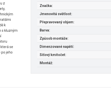
hu z
Značka:
ety,
Jmenovitá světlost:
chnickým
ratšími
Přepravovaný objem:
dě k
Barva:
m s kluzným
í
Způsob montáže:
átoru
Dimenzované napětí:
 která se
 po jeho
Síťový kmitočet:
Montáž: