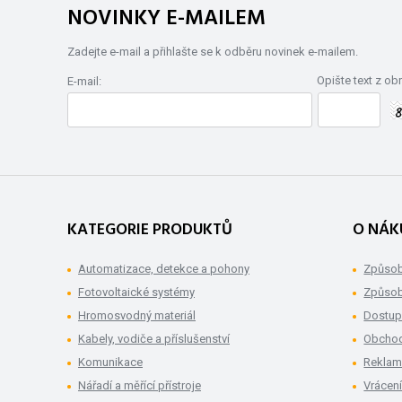
NOVINKY E-MAILEM
Zadejte e-mail a přihlašte se k odběru novinek e-mailem.
Opište text z ob
E-mail:
KATEGORIE PRODUKTŮ
O NÁK
Automatizace, detekce a pohony
Způsob
Fotovoltaické systémy
Způsob
Hromosvodný materiál
Dostup
Kabely, vodiče a příslušenství
Obchod
Komunikace
Rekla
Nářadí a měřící přístroje
Vrácení