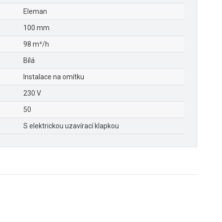
Eleman
100 mm
98 m³/h
Bílá
Instalace na omítku
230 V
50
S elektrickou uzavírací klapkou