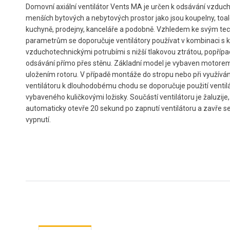
Domovní axiální ventilátor Vents MA je určen k odsávání vzduc
menších bytových a nebytových prostor jako jsou koupelny, toal
kuchyně, prodejny, kanceláře a podobně. Vzhledem ke svým te
parametrům se doporučuje ventilátory používat v kombinaci s k
vzduchotechnickými potrubími s nižší tlakovou ztrátou, popřípa
odsávání přímo přes stěnu. Základní model je vybaven motore
uložením rotoru. V případě montáže do stropu nebo při využíván
ventilátoru k dlouhodobému chodu se doporučuje použití ventil
vybaveného kuličkovými ložisky. Součástí ventilátoru je žaluzije,
automaticky otevře 20 sekund po zapnutí ventilátoru a zavře se
vypnutí.