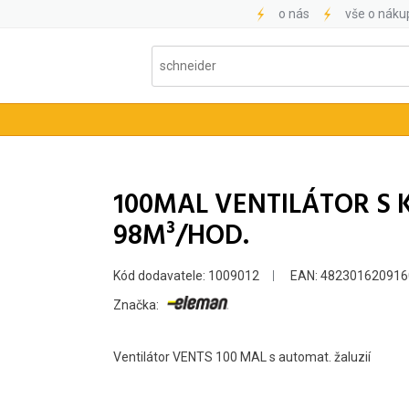
o nás
vše o náku
100MAL VENTILÁTOR S 
98M³/HOD.
Kód dodavatele: 1009012
EAN: 482301620916
Značka:
Ventilátor VENTS 100 MAL s automat. žaluzií