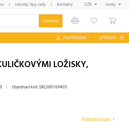
pu
návody, tipy, rady
kontakty
CZK
česky
nepřihlášen
přihlásit
KULIČKOVÝMI LOŽISKY,
0
Objednací kód: SKL000169403
Podrobný popis