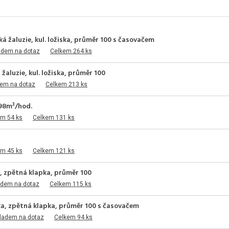
ká žaluzie, kul. ložiska, průměr 100 s časovačem
adem na dotaz
Celkem 264 ks
žaluzie, kul. ložiska, průměr 100
dem na dotaz
Celkem 213 ks
 98m³/hod.
em 54 ks
Celkem 131 ks
em 45 ks
Celkem 121 ks
ka, zpětná klapka, průměr 100
adem na dotaz
Celkem 115 ks
ska, zpětná klapka, průměr 100 s časovačem
kladem na dotaz
Celkem 94 ks