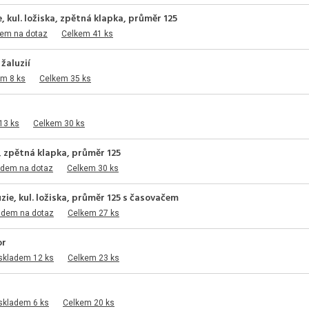
, kul. ložiska, zpětná klapka, průměr 125
dem na dotaz
Celkem 41 ks
žaluzií
em 8 ks
Celkem 35 ks
13 ks
Celkem 30 ks
a, zpětná klapka, průměr 125
adem na dotaz
Celkem 30 ks
zie, kul. ložiska, průměr 125 s časovačem
adem na dotaz
Celkem 27 ks
or
skladem 12 ks
Celkem 23 ks
skladem 6 ks
Celkem 20 ks