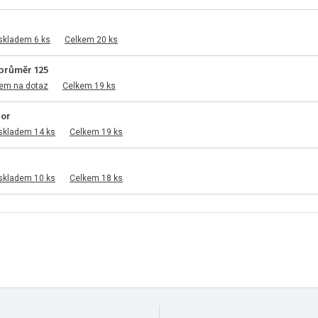
skladem 6 ks
Celkem 20 ks
 průměr 125
dem na dotaz
Celkem 19 ks
tor
skladem 14 ks
Celkem 19 ks
skladem 10 ks
Celkem 18 ks