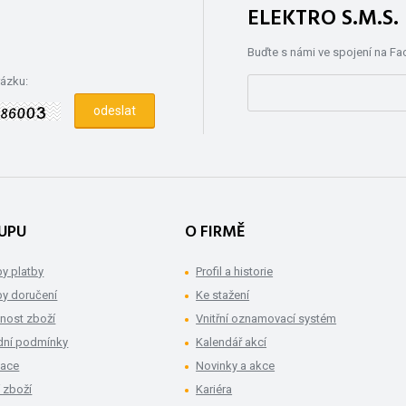
ELEKTRO S.M.S
Buďte s námi ve spojení na F
rázku:
UPU
O FIRMĚ
y platby
Profil a historie
y doručení
Ke stažení
nost zboží
Vnitřní oznamovací systém
ní podmínky
Kalendář akcí
mace
Novinky a akce
 zboží
Kariéra