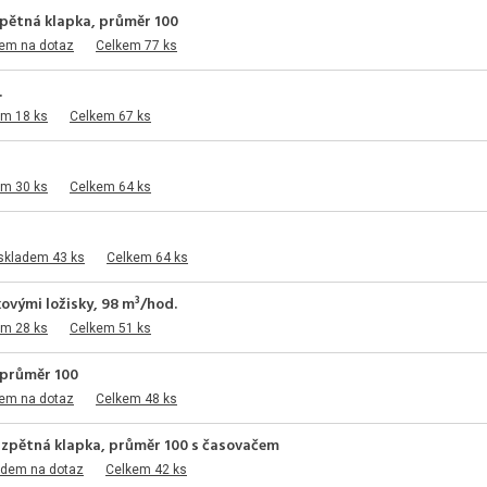
, zpětná klapka, průměr 100
dem na dotaz
Celkem 77 ks
.
em 18 ks
Celkem 67 ks
em 30 ks
Celkem 64 ks
skladem 43 ks
Celkem 64 ks
ovými ložisky, 98 m³/hod.
em 28 ks
Celkem 51 ks
, průměr 100
dem na dotaz
Celkem 48 ks
ka, zpětná klapka, průměr 100 s časovačem
adem na dotaz
Celkem 42 ks