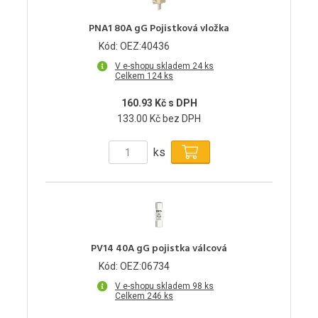
PNA1 80A gG Pojistková vložka
Kód: OEZ:40436
V e-shopu skladem 24 ks
Celkem 124 ks
160.93 Kč s DPH
133.00 Kč bez DPH
ks
PV14 40A gG pojistka válcová
Kód: OEZ:06734
V e-shopu skladem 98 ks
Celkem 246 ks