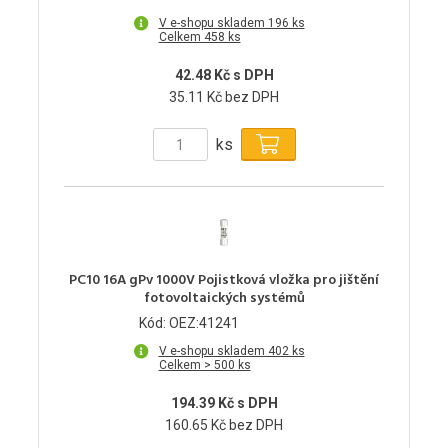
V e-shopu skladem 196 ks
Celkem 458 ks
42.48 Kč s DPH
35.11 Kč bez DPH
ks
PC10 16A gPv 1000V Pojistková vložka pro jištění
fotovoltaických systémů
Kód: OEZ:41241
V e-shopu skladem 402 ks
Celkem > 500 ks
194.39 Kč s DPH
160.65 Kč bez DPH