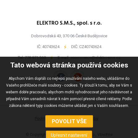
ELEKTRO S.M.S., spol. s r.o.
Dobrovodská 43, 370 06 České Budějovice
IČ: 40743624
-
DIČ: CZ40743624
Tel:
778 971 369
-
E-mail:
ecommerce@elektrosms.cz
Tato webová stránka používá cookies
Abychom Vám dopřáli co nejlepší používání našeho webu, ukládáme do
Vašeho prohlížeče malé soubory - cookies. Ty slouží k tomu, aby se Vám s
webem dobře pracovalo, abychom mohli vyhodnocovat jeho návštěvnost a
případně Vám usnadnili návrat k nám pomocí přesně cílené reklamy. Podle
zákona některé typy cookies můžeme ukládat jen s Vaším souhlasem.
Podmínky užívání
Mapa webu
© Copyright ELEKTRO S.M.S., spol s r.o., Všechna