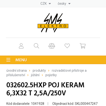
CZK
česky
MENU
úvodní strana
produkty
rozvaděčové přístroje a
příslušenství
jištění
pojistky
032602.5HXP POJ KERAM
6,3X32 T 2,5A/250V
Kód dodavatele: 1041928
Objednací kód: SKL000447247