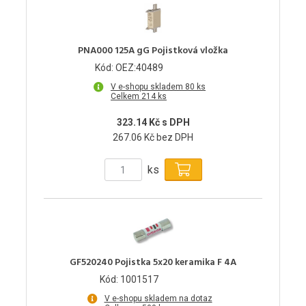
PNA000 125A gG Pojistková vložka
Kód: OEZ:40489
V e-shopu skladem 80 ks
Celkem 214 ks
323.14 Kč s DPH
267.06 Kč bez DPH
ks
GF520240 Pojistka 5x20 keramika F 4A
Kód: 1001517
V e-shopu skladem na dotaz