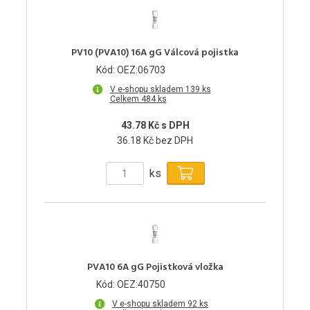
PV10 (PVA10) 16A gG Válcová pojistka
Kód: OEZ:06703
V e-shopu skladem 139 ks
Celkem 484 ks
43.78 Kč s DPH
36.18 Kč bez DPH
ks
PVA10 6A gG Pojistková vložka
Kód: OEZ:40750
V e-shopu skladem 92 ks