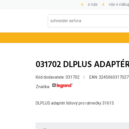
o nás
vše o náku
031702 DLPLUS ADAPTÉR 
Kód dodavatele: 031702
EAN: 3245060317027
Značka:
DLPLUS adaptér lištový pro rámečky 31613.