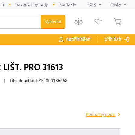
pu
návody, tipy, rady
kontakty
CZK
česky
nepřihlášen
přihlásit
LIŠT. PRO 31613
Objednací kód: SKL000136663
Podrobný popis