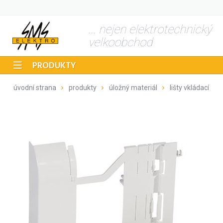
... nejen elektrotechnický
velkoobchod
PRODUKTY
úvodní strana
produkty
úložný materiál
lišty vkládací