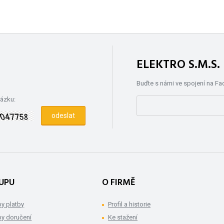
ELEKTRO S.M.S
Buďte s námi ve spojení na F
rázku:
UPU
O FIRMĚ
y platby
Profil a historie
y doručení
Ke stažení