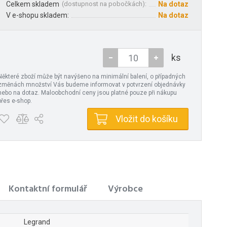
Celkem skladem
(
dostupnost na pobočkách
):
Na dotaz
V e-shopu skladem:
Na dotaz
ks
Některé zboží může být navýšeno na minimální balení, o případných
změnách množství Vás budeme informovat v potvrzení objednávky
nebo na dotaz. Maloobchodní ceny jsou platné pouze při nákupu
přes e-shop.
Vložit do košíku
Kontaktní formulář
Výrobce
Legrand