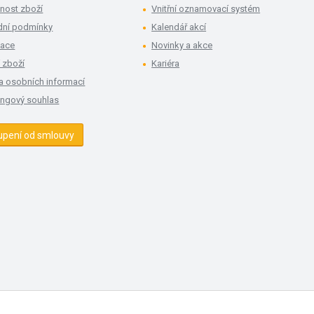
nost zboží
Vnitřní oznamovací systém
ní podmínky
Kalendář akcí
mace
Novinky a akce
 zboží
Kariéra
a osobních informací
ingový souhlas
upení od smlouvy