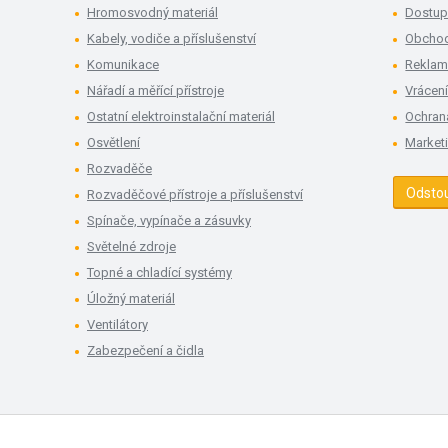
Hromosvodný materiál
Dostup
Kabely, vodiče a příslušenství
Obchod
Komunikace
Rekla
Nářadí a měřící přístroje
Vrácení
Ostatní elektroinstalační materiál
Ochran
Osvětlení
Market
Rozvaděče
Odsto
Rozvaděčové přístroje a příslušenství
Spínače, vypínače a zásuvky
Světelné zdroje
Topné a chladící systémy
Úložný materiál
Ventilátory
Zabezpečení a čidla