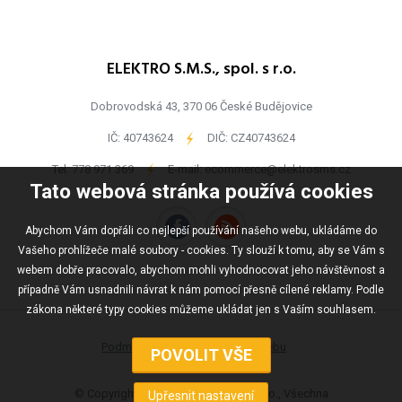
ELEKTRO S.M.S., spol. s r.o.
Dobrovodská 43, 370 06 České Budějovice
IČ: 40743624
-
DIČ: CZ40743624
Tel:
778 971 369
-
E-mail:
ecommerce@elektrosms.cz
Tato webová stránka používá cookies
Abychom Vám dopřáli co nejlepší používání našeho webu, ukládáme do
Vašeho prohlížeče malé soubory - cookies. Ty slouží k tomu, aby se Vám s
webem dobře pracovalo, abychom mohli vyhodnocovat jeho návštěvnost a
případně Vám usnadnili návrat k nám pomocí přesně cílené reklamy. Podle
zákona některé typy cookies můžeme ukládat jen s Vaším souhlasem.
Podmínky užívání
Mapa webu
© Copyright ELEKTRO S.M.S., spol s r.o., Všechna